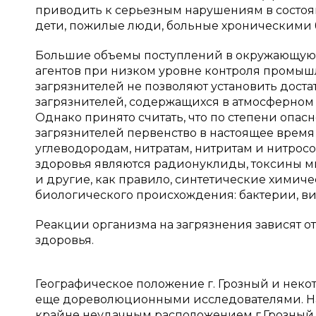
приводить к серьезным нарушениям в состоян
дети, пожилые люди, больные хроническими 
Большие объемы поступлений в окружающую 
агентов при низком уровне контроля промышл
загрязнителей не позволяют установить доста
загрязнителей, содержащихся в атмосферном 
Однако принято считать, что по степени опас
загрязнителей первенство в настоящее врем
углеводородам, нитратам, нитритам и нитрос
здоровья являются радионуклиды, токсины м
и другие, как правило, синтетические химиче
биологического происхождения: бактерии, ви
Реакции организма на загрязнения зависят от
здоровья.
Географическое положение г. Грозный и неко
еще дореволюционными исследователями. Нап
крайне неудачным расположением г.Грозный 