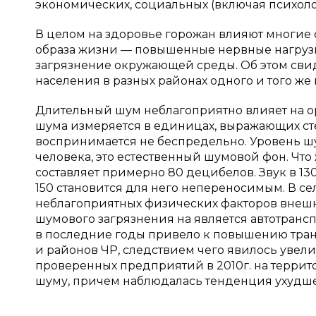
экономических, социальных (включая психоло
В целом на здоровье горожан влияют многие 
образа жизни — повышенные нервные нагрузки,
загрязнение окружающей среды. Об этом сви
населения в разных районах одного и того же 
Длительный шум неблагоприятно влияет на орг
шума измеряется в единицах, выражающих сте
воспринимается не беспредельно. Уровень ш
человека, это естественный шумовой фон. Что 
составляет примерно 80 децибелов. Звук в 13
150 становится для него непереносимым. В се
неблагоприятных физических факторов внеш
шумового загрязнения на является автотранс
в последние годы привело к повышению тран
и районов ЧР, следствием чего явилось увел
проверенных предприятий в 2010г. на террит
шуму, причем наблюдалась тенденция ухудше