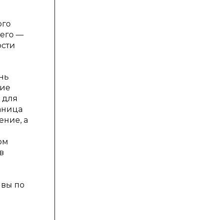
ого
сего —
ости
нь
ние
 для
раница
ение, а
ом
в
ивы по