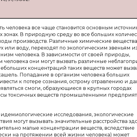
ть человека все чаще становится основным источн
х зонах. В природную среду во все больших количес
ходы производств. Различные химические вещества
дух или воду, переходят по экологическим звеньям и
анизм человека. В зависимости от своей природы,
м человека они могут вызвать различные неблагоп
небольших концентраций таких веществ может вызв
 кашель. Попадание в организм человека больших
вести к потере сознания, острому отравлению и д
являться смоги, образующиеся в крупных городах
росы токсичных веществ промышленными предприя
эпидемиологические исследования, экологические
вия могут вызывать значительные расстройства зд
сительно малые концентрации веществ, вследствие
ески на протяжении всей жизни человека) может