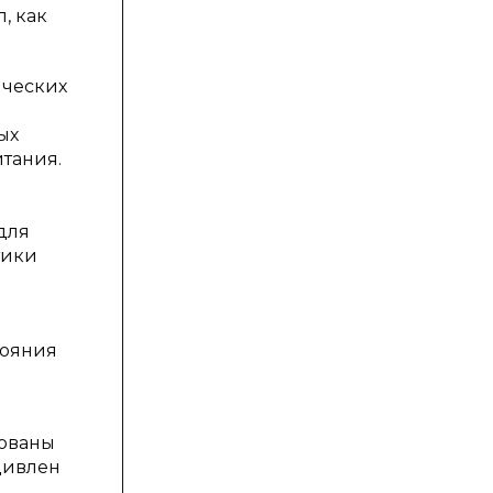
, как
ических
ых
итания.
для
тики
тояния
зованы
дивлен