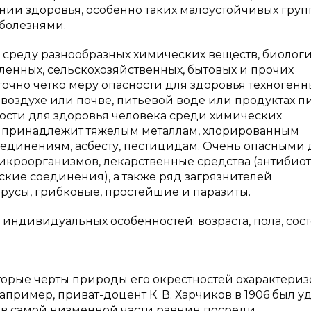
ии здоровья, особенно таких малоустойчивых групп
болезнями.
среду разнообразных химических веществ, биолог
енных, сельскохозяйственных, бытовых и прочих
точно четко меру опасности для здоровья техногенн
воздухе или почве, питьевой воде или продуктах п
ности для здоровья человека среди химических
я принадлежит тяжелым металлам, хлорированным
оединениям, асбесту, пестицидам. Очень опасными 
икроорганизмов, лекарственные средства (антибио
ские соединения), а также ряд загрязнителей
русы, грибковые, простейшие и паразиты.
 индивидуальных особенностей: возраста, пола, сос
торые черты природы его окрестностей охарактери
ример, приват-доцент К. В. Харчиков в 1906 был у
в самой низменной части равнин посреди