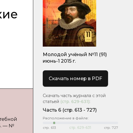
кие
Молодой учёный №11 (91)
июнь-1 2015 г.
Скачать номер в PDF
Скачать часть журнала с этой
статьей
(стр.
629-631
)
:
Часть 6
(cтр. 613 - 727)
Расположение в файле:
итебной
5. — №
стр.
613
стр.
629-631
стр.
727