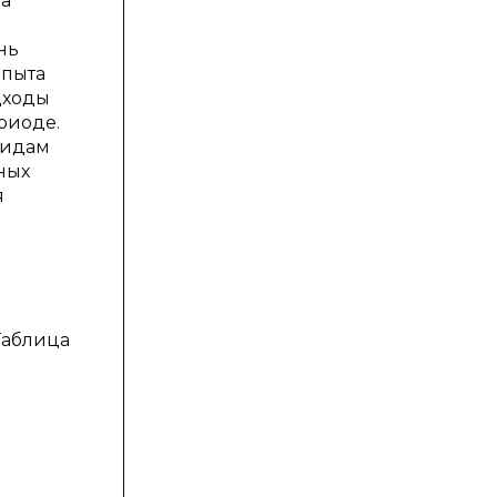
да
нь
опыта
дходы
риоде.
видам
ных
я
Таблица