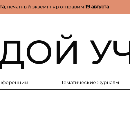
ста
, печатный экземпляр отправим
19 августа
ДОЙ У
нференции
Тематические журналы