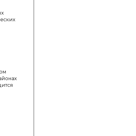
ых
ческих
том
айонах
дится
я