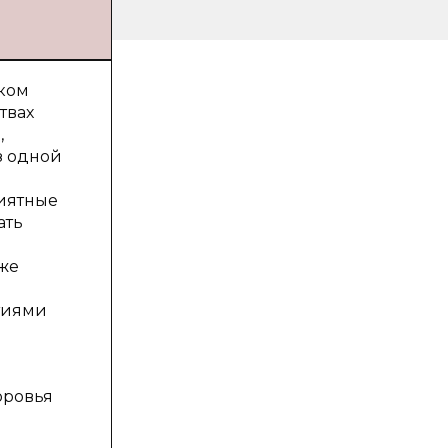
иком
твах
,
з одной
риятные
ать
аже
тиями
оровья