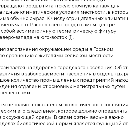
вращало город в гигантскую сточную канаву для
видные климатические условия местности, в котор
зима обычно сырая. К числу отрицательных климати
очень часто. Расположен город в самом центре
т собой ассиметричную геометрическую фигуру
веро-запада на юго-восток [1].
ия загрязнения окружающей среды в Грозном
по сравнению с жителями сельской местности.
азывается на здоровье городского населения. Об э
различия в заболеваемости населения в отдельных р
ольшое количество промышленных предприятий нахо
еждения отдалены от основных магистральных путей
 веществами.
ся не только показателем экологического состояни
еским его следствием, которое должно определять
 окружающей среды. В связи с этим весьма важно
ределах биологической нормы является функцией от