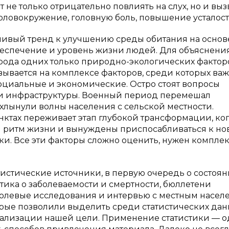
не только отрицательно повлиять на слух, но и выз
головокружение, головную боль, повышение усталост
йчивый тренд к улучшению среды обитания на основ
беспечение и уровень жизни людей. Для объяснени
рода одних только природно-экологических фактор
вывается на комплексе факторов, среди которых ва
оциальные и экономические. Остро стоят вопросы
 и инфраструктуры. Военный период перемешал
хлынули волны населения с сельской местности.
ктах переживает этап глубокой трансформации, ко
и ритм жизни и вынуждены приспосабливаться к но
и. Все эти факторы сложно оценить, нужен компле
истические источники, в первую очередь о состоя
ика о заболеваемости и смертности, бюллетени
полевые исследования и интервью с местным насел
орые позволили выделить среди статистических да
ализации нашей цели. Применение статистики — о