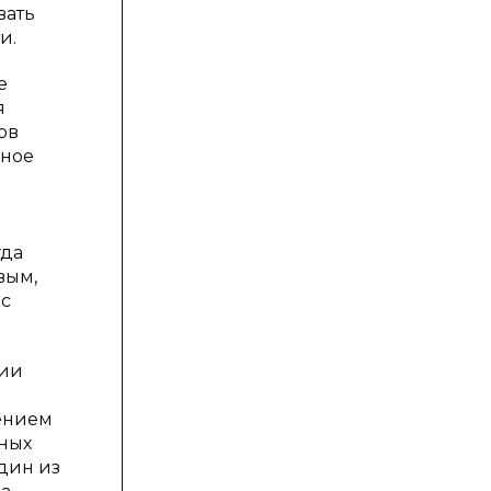
вать
и.
е
я
ов
жное
гда
вым,
кс
нии
ением
нных
дин из