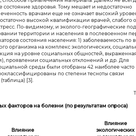
, способов привлечения материала. Далеко не всег
состояние здоровья. Тому мешает и недостаточно
спеченность врачами еще не означает высокий урове
статочно высокой квалификации врачей, слабого 
тресс. По-видимому, и эколого-географические по
вании территории и населения в послевоенном пе
аторов состояния населения: 1) заболеваемость по 
ого организма на комплекс экологических, социаль
акция на уровне социальных общностей, выраженна
), проявлении социальных отклонений и др. Для
оциальной среды были отобраны 42 наиболее часто
роклассифицированы по степени тесноты связи
аблица) [3].
ых факторов на болезни (по результатам опроса)
Влияние
Влияние
экологических