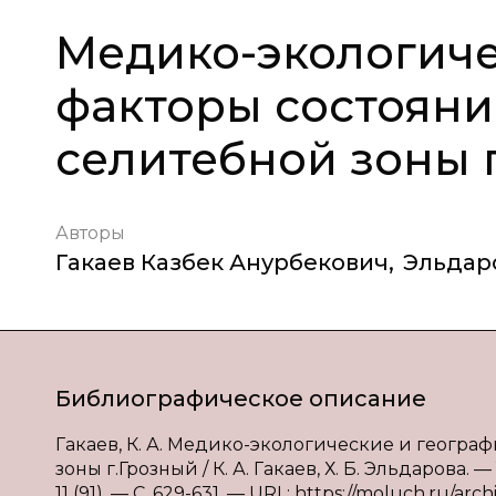
Медико-экологиче
факторы состояни
селитебной зоны 
Авторы
Гакаев Казбек Анурбекович
,
Эльдар
Библиографическое описание
Гакаев, К. А. Медико-экологические и геогр
зоны г.Грозный / К. А. Гакаев, Х. Б. Эльдарова
11 (91). — С. 629-631. — URL: https://moluch.ru/arch