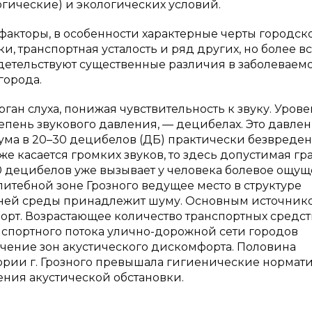
гические) и экологических условий.
факторы, в особенности характерные черты городск
 транспортная усталость и ряд других, но более в
детельствуют существенные различия в заболеваем
города.
ан слуха, понижая чувствительность к звуку. Урове
пень звукового давления, — децибелах. Это давле
ума в 20–30 децибелов (ДБ) практически безвреден
же касается громких звуков, то здесь допустимая г
0 децибелов уже вызывает у человека болевое ощущ
литебной зоне Грозного ведущее место в структуре
ней среды принадлежит шуму. Основным источник
порт. Возрастающее количество транспортных средст
спортного потока улично-дорожной сети городов
ичение зон акустического дискомфорта. Половина
ории г. Грозного превышала гигиенические нормат
ния акустической обстановки.