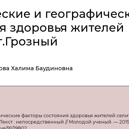
ские и географичес
я здоровья жителей
г.Грозный
ова Халима Баудиновна
афические факторы состояния здоровья жителей сел
. — Текст : непосредственный // Молодой ученый. — 201
ive/91/19802.