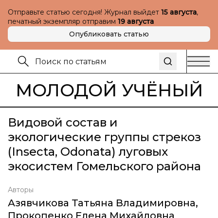
Отправьте статью сегодня! Журнал выйдет
15 августа
,
печатный экземпляр отправим
19 августа
Опубликовать статью
МОЛОДОЙ УЧЁНЫЙ
Видовой состав и
экологические группы стрекоз
(Insecta, Odonata) луговых
экосистем Гомельского района
Авторы
Азявчикова Татьяна Владимировна
,
Прокопенко Елена Михайловна