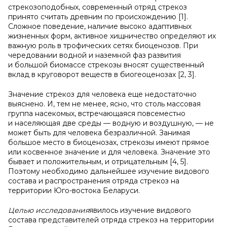
стрекозоподобных, современный отряд стрекоз
принято считать древним по происхождению [1].
Сложное поведение, наличие высоко адаптивных
жизненных форм, активное хищничество определяют их
важную роль в трофических сетях биоценозов. При
чередовании водной и наземной фаз развития
и большой биомассе стрекозы вносят существенный
вклад в круговорот веществ в биогеоценозах [2, 3].
Значение стрекоз для человека еще недостаточно
выяснено. И, тем не менее, ясно, что столь массовая
группа насекомых, встречающаяся повсеместно
и населяющая две среды — водную и воздушную, — не
может быть для человека безразличной. Занимая
большое место в биоценозах, стрекозы имеют прямое
или косвенное значение и для человека. Значение это
бывает и положительным, и отрицательным [4, 5].
Поэтому необходимо дальнейшее изучение видового
состава и распространения отряда стрекоз на
территории Юго-востока Беларуси.
Целью исследования
явилось изучение видового
состава представителей отряда стрекоз на территории