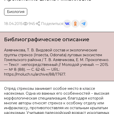
Биология
18.04.2015
945
Поделиться
Библиографическое описание
Азявчикова, Т. В. Видовой состав и экологические
группы стрекоз (Insecta, Odonata) луговых экосистем
Гомельского района / Т. В. Азявчикова, Е. М. Прокопенко.
— Текст : непосредственный // Молодой ученый. — 2015.
— № 8 (88). — С. 62-65. — URL:
https://moluch.ru/archive/88/17617.
Отряд стрекозы занимает особое место в классе
насекомых. Одна из важных его особенностей − высокая
морфологическая специализация, благодаря которой
многие авторы относят стрекоз к особому отделу или
инфраклассу, противопоставляя их остальным крылатым
насекомым. Учитывая палеозойский возраст ископаемых