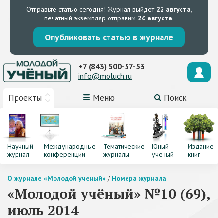
Отправьте статью сегодня!
Журнал выйдет
22 августа
,
печатный экземпляр отправим
26 августа
.
Опубликовать статью в журнале
+7 (843) 500-57-53
info@moluch.ru
Проекты
Меню
Поиск
Научный
Международные
Тематические
Юный
Издание
журнал
конференции
журналы
ученый
книг
О журнале «Молодой ученый»
/
Номера журнала
«Молодой учёный» №10 (69),
июль 2014