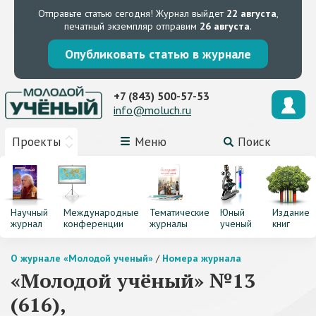
Отправьте статью сегодня!
Журнал выйдет
22 августа
,
печатный экземпляр отправим
26 августа
.
Опубликовать статью в журнале
+7 (843) 500-57-53
info@moluch.ru
Проекты
Меню
Поиск
Научный
Международные
Тематические
Юный
Издание
журнал
конференции
журналы
ученый
книг
О журнале «Молодой ученый»
/
Номера журнала
«Молодой учёный» №13
(616),