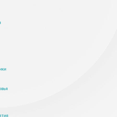
я
ики
овья
ятия