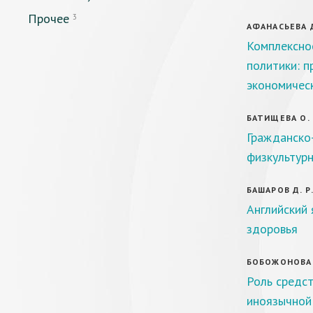
Прочее
3
АФАНАСЬЕВА Д
Комплексно
политики: п
экономичес
БАТИЩЕВА О. 
Гражданско
физкультур
БАШАРОВ Д. Р.
Английский 
здоровья
БОБОЖОНОВА Р
Роль средс
иноязычной