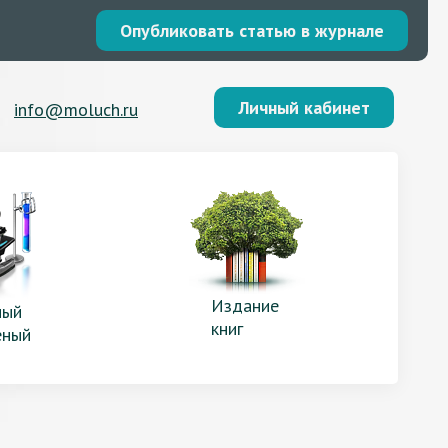
Опубликовать статью в журнале
Личный кабинет
info@moluch.ru
Издание
ый
книг
еный