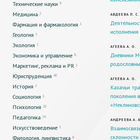
Технические науки
9
Медицина
2
АВДЕЕВА П. С.
Деятельнос
Фармация и фармакология
1
исполнения
Геология
1
Экология
1
АГЕЕВА А. О.
Дневники М
Экономика и управление
8
родословны
Маркетинг, реклама и PR
1
Юриспруденция
40
АГЕЕВА А. О.
История
2
Казачьи тр
поколения 
Социология
1
«Неклиновс
Психология
20
Педагогика
26
АНДРЕЕВА А. А
Искусствоведение
1
Взаимосвяз
склонности 
Филология, лингвистика
8