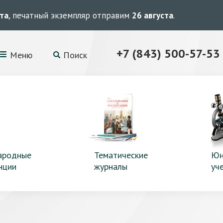
ста
, печатный экземпляр отправим
26 августа
.
+7 (843) 500-57-53
Меню
Поиск
ародные
Тематические
Юн
нции
журналы
уч