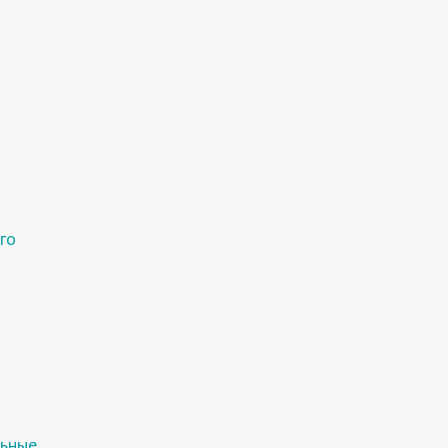
го
льные