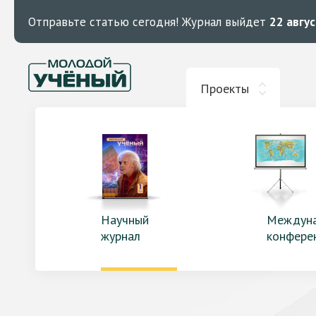
Отправьте статью сегодня!
Журнал выйдет
22 авгу
Проекты
Научный
Междун
журнал
конфере