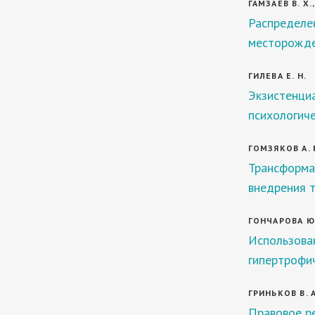
ГАМЗАЕВ В. Х.
Распределе
месторожде
ГИЛЕВА Е. Н.
Экзистенциа
психологиче
ГОМЗЯКОВ А. 
Трансформа
внедрения т
ГОНЧАРОВА Ю.
Использован
гипертрофи
ГРИНЬКОВ В. А
Правовое ре