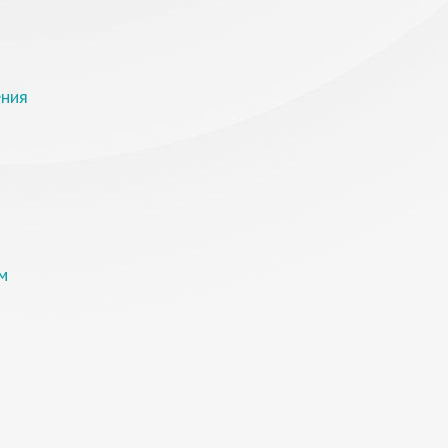
ения
м