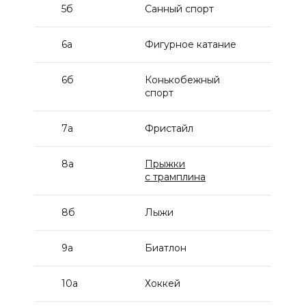
5б
Санный спорт
6а
Фигурное катание
6б
Конькобежный
спорт
7а
Фристайл
8а
Прыжки
с трамплина
8б
Лыжи
9а
Биатлон
10а
Хоккей