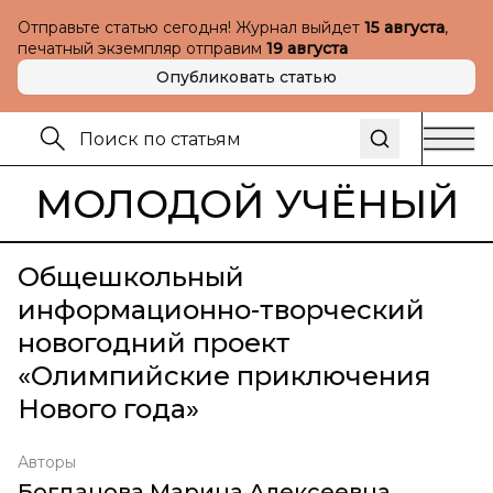
Отправьте статью сегодня! Журнал выйдет
15 августа
,
печатный экземпляр отправим
19 августа
Опубликовать статью
МОЛОДОЙ УЧЁНЫЙ
Общешкольный
информационно-творческий
новогодний проект
«Олимпийские приключения
Нового года»
Авторы
Богданова Марина Алексеевна
,