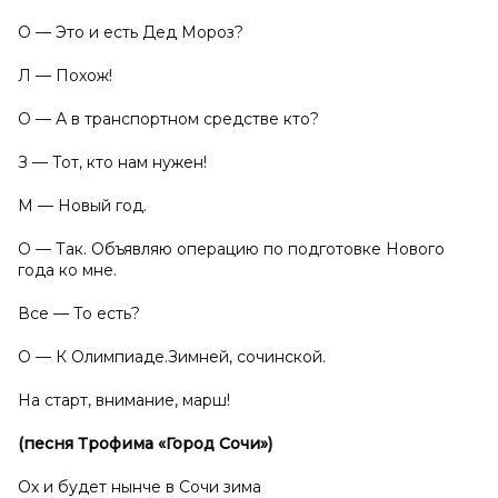
О — Это и есть Дед Мороз?
Л — Похож!
О — А в транспортном средстве кто?
З — Тот, кто нам нужен!
М — Новый год.
О — Так. Объявляю операцию по подготовке Нового
года ко мне.
Все — То есть?
О — К Олимпиаде.Зимней, сочинской.
На старт, внимание, марш!
(песня Трофима «Город Сочи»)
Ох и будет нынче в Сочи зима