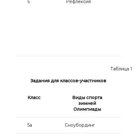
5.
Рефлексия
Уча
про
ана
успе
т. е
реал
как
был
для 
Таблица 1
Задания для классов-участников
Класс
Виды спорта
зимней
Олимпиады
5а
Сноубординг