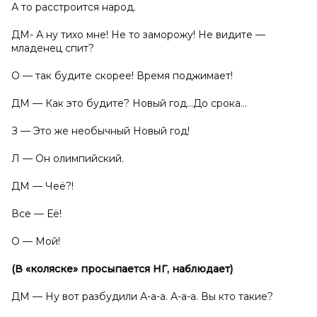
А то расстроится народ.
ДМ- А ну тихо мне! Не то заморожу! Не видите —
младенец спит?
О — так будите скорее! Время поджимает!
ДМ — Как это будите? Новый год…До срока…
З — Это же необычный Новый год!
Л — Он олимпийский.
ДМ — Чеё?!
Все — Её!
О — Мой!
(В «коляске» просыпается НГ, наблюдает)
ДМ — Ну вот разбудили А-а-а. А-а-а. Вы кто такие?