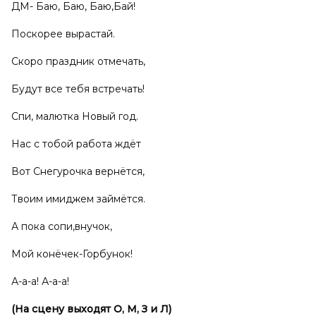
ДМ- Баю, Баю, Баю,Бай!
Поскорее вырастай.
Скоро праздник отмечать,
Будут все тебя встречать!
Спи, малютка Новый год.
Нас с тобой работа ждёт
Вот Снегурочка вернётся,
Твоим имиджем займётся.
А пока сопи,внучок,
Мой конёчек-Горбунок!
А-а-а! А-а-а!
(На сцену выходят О, М, З и Л)