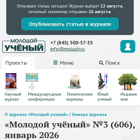
Отправьте статью сегодня!
Журнал выйдет
22 августа
,
печатный экземпляр отправим
26 августа
.
Опубликовать статью в журнале
+7 (843) 500-57-53
info@moluch.ru
Проекты
Меню
Поиск
Научный
Международные
Тематические
Юный
Издание
журнал
конференции
журналы
ученый
книг
О журнале «Молодой ученый»
/
Номера журнала
«Молодой учёный» №3 (606),
январь 2026