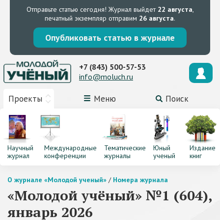
Отправьте статью сегодня!
Журнал выйдет
22 августа
,
печатный экземпляр отправим
26 августа
.
Опубликовать статью в журнале
+7 (843) 500-57-53
info@moluch.ru
Проекты
Меню
Поиск
Научный
Международные
Тематические
Юный
Издание
журнал
конференции
журналы
ученый
книг
О журнале «Молодой ученый»
/
Номера журнала
«Молодой учёный» №1 (604),
январь 2026