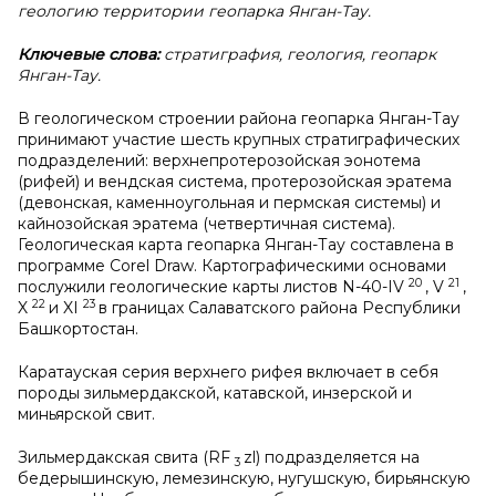
геологию территории геопарка Янган-Тау.
Ключевые слова:
стратиграфия, геология, геопарк
Янган-Тау.
В геологическом строении района геопарка Янган-Тау
принимают участие шесть крупных стратиграфических
подразделений: верхнепротерозойская эонотема
(рифей) и вендская система, протерозойская эратема
(девонская, каменноугольная и пермская системы) и
кайнозойская эратема (четвертичная система).
Геологическая карта геопарка Янган-Тау составлена в
программе Corel Draw. Картографическими основами
20
21
послужили геологические карты листов N-40-IV
, V
,
22
23
X
и XI
в границах Салаватского района Республики
Башкортостан.
Каратауская серия верхнего рифея включает в себя
породы зильмердакской, катавской, инзерской и
миньярской свит.
Зильмердакская свита (RF
zl) подразделяется на
3
бедерышинскую, лемезинскую, нугушскую, бирьянскую