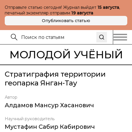
Отправьте статью сегодня! Журнал выйдет
15 августа
,
печатный экземпляр отправим
19 августа
Опубликовать статью
МОЛОДОЙ УЧЁНЫЙ
Стратиграфия территории
геопарка Янган-Тау
Автор
Алдамов Мансур Хасанович
Научный руководитель
Мустафин Сабир Кабирович