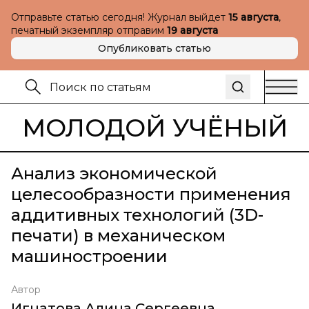
Отправьте статью сегодня! Журнал выйдет
15 августа
,
печатный экземпляр отправим
19 августа
Опубликовать статью
МОЛОДОЙ УЧЁНЫЙ
Анализ экономической
целесообразности применения
аддитивных технологий (3D-
печати) в механическом
машиностроении
Автор
Игнатова Алина Сергеевна