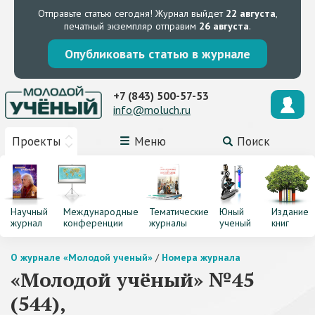
Отправьте статью сегодня!
Журнал выйдет
22 августа
,
печатный экземпляр отправим
26 августа
.
Опубликовать статью в журнале
+7 (843) 500-57-53
info@moluch.ru
Проекты
Меню
Поиск
Научный
Международные
Тематические
Юный
Издание
журнал
конференции
журналы
ученый
книг
О журнале «Молодой ученый»
/
Номера журнала
«Молодой учёный» №45
(544),