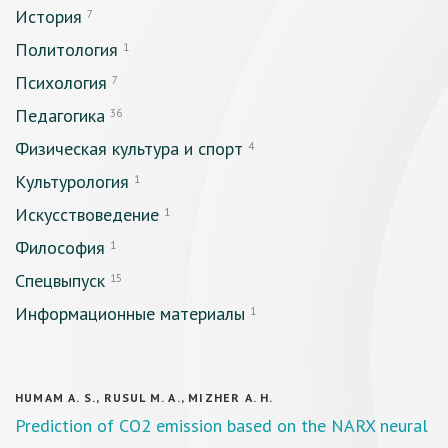
История
7
Политология
1
Психология
7
Педагогика
36
Физическая культура и спорт
4
Культурология
1
Искусствоведение
1
Философия
1
Спецвыпуск
15
Информационные материалы
1
HUMAM A. S., RUSUL M. A., MIZHER A. H.
Prediction of CO2 emission based on the NARX neural