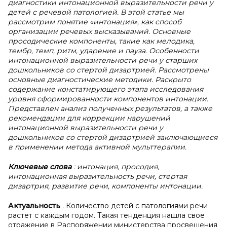
диагностики интонационной выразительности речи у
детей с речевой патологией. В этой статье мы
рассмотрим понятие «интонация», как способ
организации речевых высказываний. Основные
просодические компоненты, такие как мелодика,
тембр, темп, ритм, ударение и пауза. Особенности
интонационной выразительности речи у старших
дошкольников со стертой дизартрией. Рассмотрены
основные диагностические методики. Раскрыто
содержание констатирующего этапа исследования
уровня сформированности компонентов интонации.
Представлен анализ полученных результатов, а также
рекомендации для коррекции нарушений
интонационной выразительности речи у
дошкольников со стертой дизартрией заключающиеся
в применении метода активной мульттерапии.
Ключевые слова
: интонация, просодия,
интонационная выразительность речи, стертая
дизартрия, развитие речи, компоненты интонации.
Актуальность
. Количество детей с патологиями речи
растет с каждым годом. Такая тенденция нашла свое
отражение в Распоряжении министерства просвещения