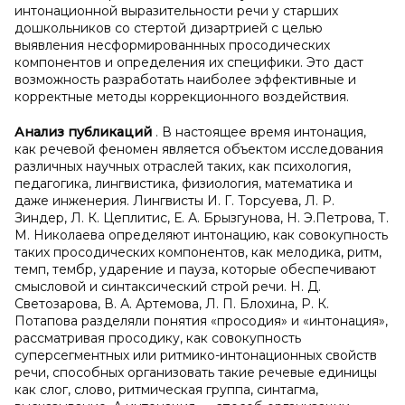
интонационной выразительности речи у старших
дошкольников со стертой дизартрией с целью
выявления несформированнных просодических
компонентов и определения их специфики. Это даст
возможность разработать наиболее эффективные и
корректные методы коррекционного воздействия.
Анализ публикаций
. В настоящее время интонация,
как речевой феномен является объектом исследования
различных научных отраслей таких, как психология,
педагогика, лингвистика, физиология, математика и
даже инженерия. Лингвисты И. Г. Торсуева, Л. Р.
Зиндер, Л. К. Цеплитис, Е. А. Брызгунова, Н. Э.Петрова, Т.
М. Николаева определяют интонацию, как совокупность
таких просодических компонентов, как мелодика, ритм,
темп, тембр, ударение и пауза, которые обеспечивают
смысловой и синтаксический строй речи. Н. Д.
Светозарова, В. А. Артемова, Л. П. Блохина, Р. К.
Потапова разделяли понятия «просодия» и «интонация»,
рассматривая просодику, как совокупность
суперсегментных или ритмико-интонационных свойств
речи, способных организовать такие речевые единицы
как слог, слово, ритмическая группа, синтагма,