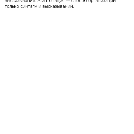
высказывание. А интонация — способ организации
только синтагм и высказываний.