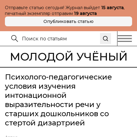
Отправьте статью сегодня! Журнал выйдет
15 августа
,
печатный экземпляр отправим
19 августа
Опубликовать статью
МОЛОДОЙ УЧЁНЫЙ
Психолого-педагогические
условия изучения
интонационной
выразительности речи у
старших дошкольников со
стертой дизартрией