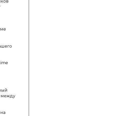
иков
т
име
нашего
time
)
ьный
м между
ена