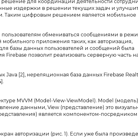
е решение для координации деятельности сотрудн
енные издержки в решении текущих задач и улучши
и. Таким цифровым решением является мобильное
 пользователям обмениваться сообщениями в реж
 мобильного приложения таких, как авторизация,
е для базы данных пользователей и сообщений была
гия Firebase позволит реализовать серверную часть 
Java [2], нереляционная база данных Firebase Real
].
туре MVVM (Model-View-ViewModel). Model (модель
авление данными, View (представление) это визуал
представления) является компонентом-посреднико
ран авторизации (рис. 1). Если уже была произвед