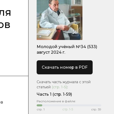
ля
ов
Молодой учёный №34 (533)
август 2024 г.
Скачать номер в PDF
Скачать часть журнала с этой
статьей
(стр.
1-5
)
:
Часть 1
(стр. 1-59)
Расположение в файле:
ов
стр.
1
стр.
1-5
стр.
59