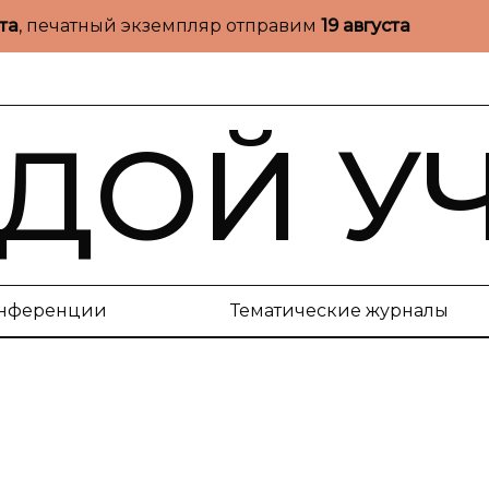
ста
, печатный экземпляр отправим
19 августа
ДОЙ У
нференции
Тематические журналы