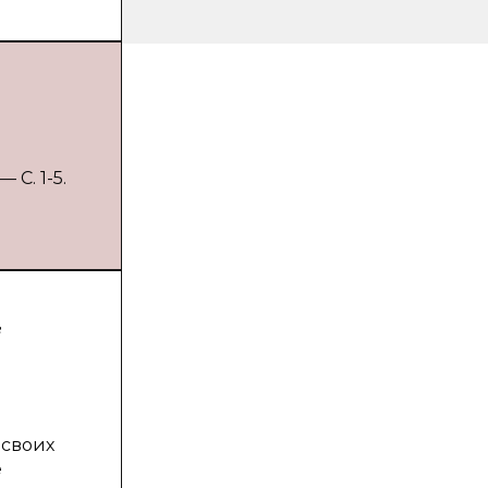
 С. 1-5.
в
 своих
е