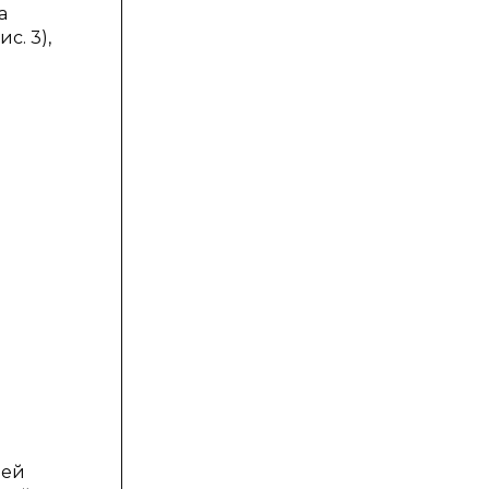
а
с. 3),
лей