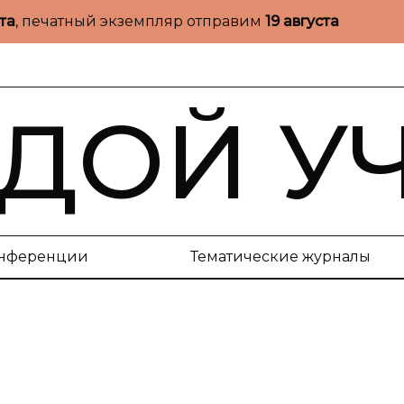
ста
, печатный экземпляр отправим
19 августа
ДОЙ У
нференции
Тематические журналы