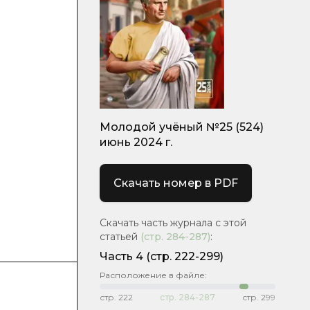
Молодой учёный №25 (524)
июнь 2024 г.
Скачать номер в PDF
Скачать часть журнала с этой
статьей
(стр.
284-287
)
:
Часть 4
(стр. 222-299)
Расположение в файле:
стр.
222
стр.
284-287
стр.
299