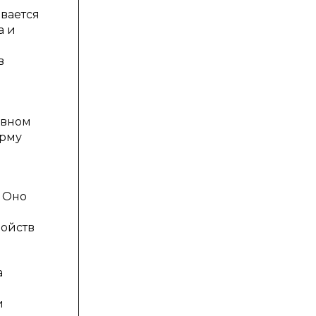
вается
а и
в
ивном
орму
 Оно
ройств
а
и