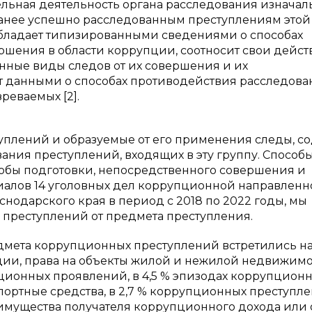
тельная деятельность органа расследования изначал
анее успешно расследованным преступлениям этой
обладает типизированными сведениями о способах
шения в области коррупции, соотносит свои дейст
нные виды следов от их совершения и их
т данными о способах противодействия расследова
реваемых [2].
уплений и образуемые от его применения следы, с
ния преступлений, входящих в эту группу. Способы
бы подготовки, непосредственного совершения и
иалов 14 уголовных дел коррупционной направленн
нодарского края в период с 2018 по 2022 годы, мы
 преступлений от предмета преступления.
дмета коррупционных преступлений встретились н
ции, права на объекты жилой и нежилой недвижимо
пционных проявлений, в 4,5 % эпизодах коррупцион
ортные средства, в 2,7 % коррупционных преступл
 имущества получателя коррупционного дохода или 