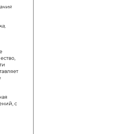
вания
а,
е
ество,
ти
тавляет
е
ная
ний, с