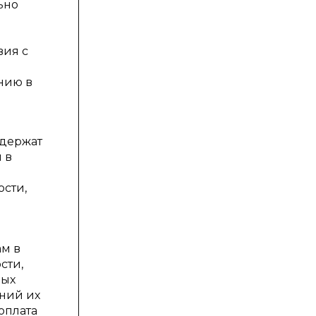
ьно
вия с
нию в
одержат
 в
ости,
ам в
сти,
ных
ений их
оплата