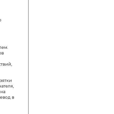
о
лем.
ов
ствий,
зятки
ателя,
 на
евод в