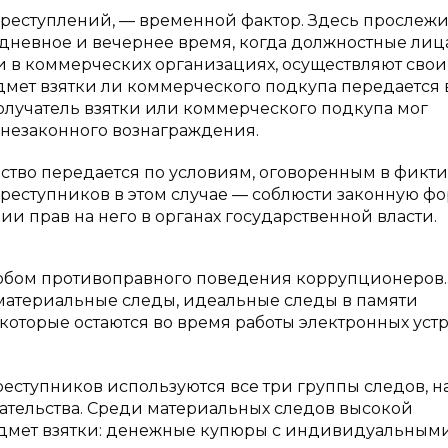
реступлений, — временной фактор. Здесь прослежи
дневное и вечернее время, когда должностные лиц
 в коммерческих организациях, осуществляют свои
дмет взятки ли коммерческого подкупа передается 
олучатель взятки или коммерческого подкупа мог
 незаконного вознаграждения.
тво передается по условиям, оговоренным в фикт
преступников в этом случае — соблюсти законную ф
и прав на него в органах государственной власти.
собом противоправного поведения коррупционеров.
 материальные следы, идеальные следы в памяти
которые остаются во время работы электронных уст
еступников используются все три группы следов, н
ательства. Среди материальных следов высокой
едмет взятки: денежные купюры с индивидуальным