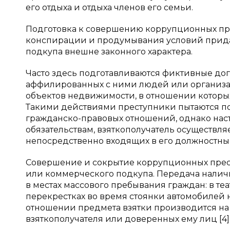
его отдыха и отдыха членов его семьи.
Подготовка к совершению коррупционных пре
конспирации и продумывания условий прида
подкупа внешне законного характера.
Часто здесь подготавливаются фиктивные дог
аффилированных с ними людей или организа
объектов недвижимости, в отношении которых
Такими действиями преступники пытаются по
гражданско-правовых отношений, однако наст
обязательствам, взяткополучатель осуществл
непосредственно входящих в его должностные 
Совершение и сокрытие коррупционных прест
или коммерческого подкупа. Передача наличн
в местах массового пребывания граждан: в теа
перекрестках во время стоянки автомобилей
отношении предмета взятки производится на 
взяткополучателя или доверенных ему лиц [4]