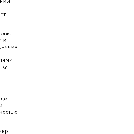
ении
ет
овка,
и и
ручения
елями
рку
оде
и
жностью
мер