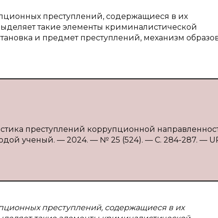
упционных преступлений, содержащиеся в их
выделяет такие элементы криминалистической
бстановка и предмет преступлений, механизм образо
истика преступлений коррупционной направленности
дой ученый. — 2024. — № 25 (524). — С. 284-287. — U
пционных преступлений, содержащиеся в их