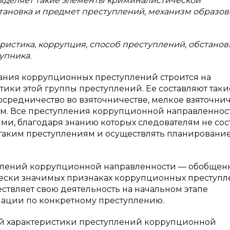
выделяет такие элементы криминалистической
становка и предмет преступлений, механизм образо
истика, коррупция, способ преступлений, обстановк
упника.
ания коррупционных преступлений строится на
ики этой группы преступлений. Ее составляют таки
посредничество во взяточничестве, мелкое взяточнич
м. Все преступления коррупционной направленнос
и, благодаря знанию которых следователям не сос
 таким преступлениям и осуществлять планировани
плений коррупционной направленности — обобщен
ски значимых признаках коррупционных преступле
твляет свою деятельность на начальном этапе
мации по конкретному преступлению.
й характеристики преступлений коррупционной