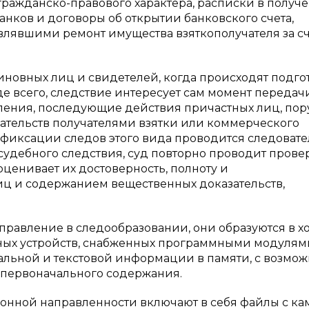
гражданско-правового характера, расписки в получ
анков и договоры об открытии банковского счета,
влявшими ремонт имущества взяткополучателя за сч
новных лиц и свидетелей, когда происходят подгот
 всего, следствие интересует сам момент передач
ления, последующие действия причастных лиц, по
зательств получателями взятки или коммерческого
 фиксации следов этого вида проводится следоват
 судебного следствия, суд повторно проводит прове
ценивает их достоверность, полноту и
иц и содержанием вещественных доказательств,
равление в следообразовании, они образуются в х
ных устройств, снабженных программными модулям
альной и текстовой информации в памяти, с возмо
 первоначального содержания.
ионной направленности включают в себя файлы с ка