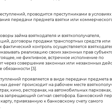
ступлений, проводится преступниками в условиях
ния передачи предмета взятки или коммерческог
оворы займа взяткодателя и взяткополучателя,
ций, договоры продажи транспортных средств или
 фактический контроль осуществляется взяткодате
казывать реализацию своих законных прав субъект
оящее, не фиктивное, встречное исполнение по
яет через совершение законных или незаконных дей
обязанности [3].
уплений проявляется в виде передачи предмета в
ых денег происходит на рабочем месте взяткополуч
трах, кино, ресторанах, на автомобильных парковках,
 на запрещающий сигнал светофора. Банковский пер
карту, привязанную к банковскому счету самого
.