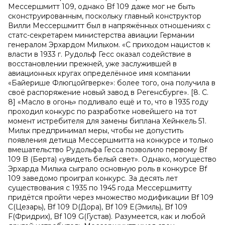
Мессершмитт 109, однако Bf 109 даже мог не быть
сконструированным, поскольку главный конструктор
Вилли Мессершмитт был в напряжённых отношениях с
статс-секретарем министерства авиации Германии
генералом Эрхардом Мильхом. «С приходом нацистов к
власти в 1933 г. Рудольф Гесс оказал содействие в
восстановлении прежней, уже заслужившей в
авиационных кругах определённое имя компании
«Байерише Флюгцойгверке»: более того, она получила в
своё распоряжение новый завод в Регенсбурге». [8. С.
8] «Масло в огонь» подливало ещё и то, что в 1935 году
проходил конкурс по разработке новейшего на тот
момент истребителя для замены биплана Хейнкель 51.
Мильх предпринимал меры, чтобы не допустить
появления детища Мессершмитта на конкурсе и только
вмешательство Рудольфа Гесса позволило первому Bf
109 B (Берта) «увидеть белый свет». Однако, могущество
Эрхарда Мильха сыграло основную роль в конкурсе Bf
109 заведомо проиграл конкурс. За десять лет
существования с 1935 по 1945 года Мессершмитту
придётся пройти через множество модификации Bf 109
C(Цезарь), Bf 109 D(Дора), Bf 109 E(Эмиль), Bf 109
F(Фридрих), Bf 109 G(Густав). Разумеется, как и любой