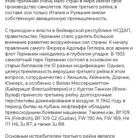
этим причинам очень мало стран в мире имели своё
производство самолётов. Кроме третьего рейха, в
составе оси только Италия и Румыния имели
собственную авиационную промышленность.
С приходом к власти в Веймарской республике НСДАП,
правительство Германии стало уделять большое
внимание развитию вооружённых сил страны. К началу
правления самого Фюрера Адольфа Гитлера, все армия и
флот Германии находились в глубоком упадке. В 1933
самолётный парк Германии состоял в основном из
старых бипланов He 51 разных модификации. Однако,
целеустремлённость верхушки третьего рейха в этом
вопросе, сотрудничество с Хеншель, Хейнкель, Дорнье,
Юнкерс, а особенно с Вилли Мессершмиттом
(Байерише Флюгцойгверке) и с Куртом Танком (Фоке-
Вульф) принесло третьему рейху долгосрочные
перспективы доминирования в воздухе. К 1942 году в
период битвы за Кубань люфтваффе обладали
превосходными боевыми машинами. Такими как, Bf 109
F4 (Friedrich), BF 109 G2 (Gustav), FW 190 A4, FW 189, He
111 H6, Ju 87, а также Ju 88.
Основным истребителем третьего рейха являлся