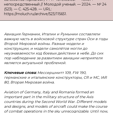
непосредственный // Молодой ученый. — 2024. — № 24
(523). — С. 425-428. — URL:
https://moluch.ru/archive/523/115651.
Авиация Германии, Италии и Румынии составляли
важную часть в войсковой структуре стран Оси в годы
Второй Мировой войны. Разные модели и
конструкции, и модели самолётов могли до
неузнаваемости ход боевых действии в небе. До сих
пор наблюдение за развитием авиации неприятеля
является актуальной проблемой.
Ключевые слова:
Мессершмитт 109, FW 190,
германские и итальянские конструкторы, CR и MC, IAR
80, Вторая Мировая война.
Aviation of Germany, Italy and Romania formed an
important part in the military structure of the Axis
countries during the Second World War. Different models
and designs, and models of aircraft could make the course
of combat operations in the sky unrecognizable. Until now,