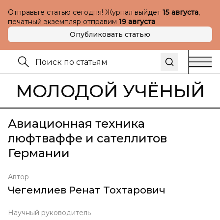
Отправьте статью сегодня! Журнал выйдет
15 августа
,
печатный экземпляр отправим
19 августа
Опубликовать статью
МОЛОДОЙ УЧЁНЫЙ
Авиационная техника
люфтваффе и сателлитов
Германии
Автор
Чегемлиев Ренат Тохтарович
Научный руководитель