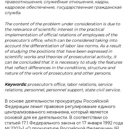
правоотношения, служебные отношения, кадры,
кадровое обеспечение, государственная гражданская
служба.
The content of the problem under consideration is due to
the relevance of scientific interest in the practical
implementation of official relations of employees of the
prosecutor's office, which can be considered taking into
account the differentiation of labor law norms. As a result
of studying the positions that have been expressed in
scientific works and theories of prosecutorial activity, it
can be concluded that it is necessary to study the features
that reflect differences in the conditions, structure and
nature of the work of prosecutors and other persons.
Keywords:
prosecutor's office, labor relations, service
relations, personnel, personnel support, state civil service.
В основе деятельности прокуратуры Российской
Федерации лежит правовое регулирование единого
централизованного механизма, который является
основой для ее деятельности. В соответствии со
статьей 17.1 Федерального закона от 17 января 1992 года
№ 2202–1 «О прокуратуре Российской Федерации» [6]