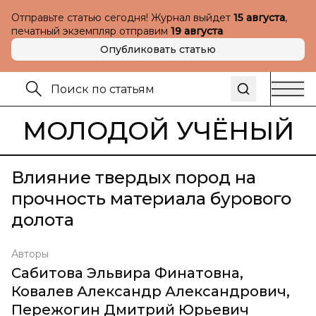
Отправьте статью сегодня! Журнал выйдет
15 августа
,
печатный экземпляр отправим
19 августа
Опубликовать статью
МОЛОДОЙ УЧЁНЫЙ
Влияние твердых пород на
прочность материала бурового
долота
Авторы
Сабитова Эльвира Финатовна
,
Ковалев Александр Александрович
,
Пережогин Дмитрий Юрьевич