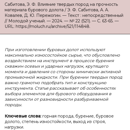
Сабитова, Э. Ф. Влияние твердых пород на прочность
материала бурового долота / Э. Ф. Сабитова, А. А.
Ковалев, Д. Ю. Пережогин. — Текст : непосредственный
// Молодой ученый. — 2024. — № 22 (521). — С. 63-65. —
URL: https://moluch.ru/archive/521/114848.
При изготовлении буровых долот используют
максимально износостойкое сырье, что обусловлено
воздействием на инструмент в процессе бурения
скважин осевых и ударных нагрузок, крутящего
момента и давления со стороны химически активной
промывочной жидкости. При бурении твердых пород
важно грамотно подобрать тип и конструкцию
инструмента. Статья рассказывает об особенностях
выбора элементов для бурового оборудования в
зависимости от разновидности разбуриваемой
породы.
Ключевые слова:
горная порода, бурение, буровое
долото, степень изностойкости, выход из строя,
нагрузки.