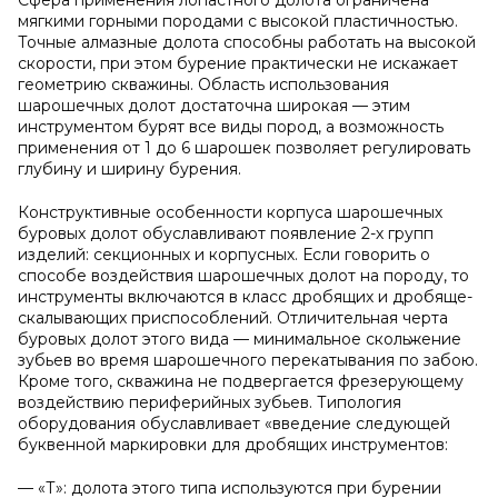
Сфера применения лопастного долота ограничена
мягкими горными породами с высокой пластичностью.
Точные алмазные долота способны работать на высокой
скорости, при этом бурение практически не искажает
геометрию скважины. Область использования
шарошечных долот достаточна широкая — этим
инструментом бурят все виды пород, а возможность
применения от 1 до 6 шарошек позволяет регулировать
глубину и ширину бурения.
Конструктивные особенности корпуса шарошечных
буровых долот обуславливают появление 2-х групп
изделий: секционных и корпусных. Если говорить о
способе воздействия шарошечных долот на породу, то
инструменты включаются в класс дробящих и дробяще-
скалывающих приспособлений. Отличительная черта
буровых долот этого вида — минимальное скольжение
зубьев во время шарошечного перекатывания по забою.
Кроме того, скважина не подвергается фрезерующему
воздействию периферийных зубьев. Типология
оборудования обуславливает «введение следующей
буквенной маркировки для дробящих инструментов:
— «Т»: долота этого типа используются при бурении