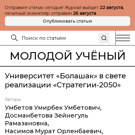
Отправьте статью сегодня! Журнал выйдет
22 августа
,
печатный экземпляр отправим
26 августа
Опубликовать статью
МОЛОДОЙ УЧЁНЫЙ
Университет «Болашак» в свете
реализации «Стратегии-2050»
Авторы
Умбетов Умирбек Умбетович
,
Досманбетова Зейнегуль
Рамазановна
,
Насимов Мурат Орленбаевич
,