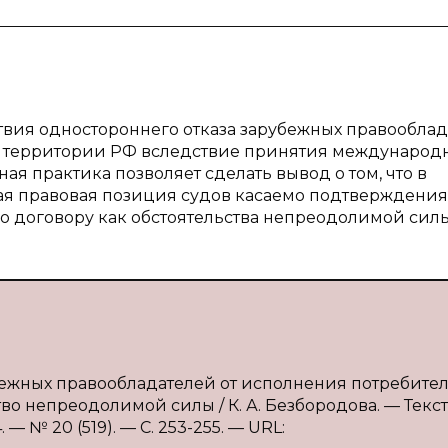
ствия одностороннего отказа зарубежных правообла
а территории РФ вследствие принятия международ
я практика позволяет сделать вывод о том, что в
ая правовая позиция судов касаемо подтверждения
о договору как обстоятельства непреодолимой силы
убежных правообладателей от исполнения потребите
о непреодолимой силы / К. А. Безбородова. — Текст 
 № 20 (519). — С. 253-255. — URL: