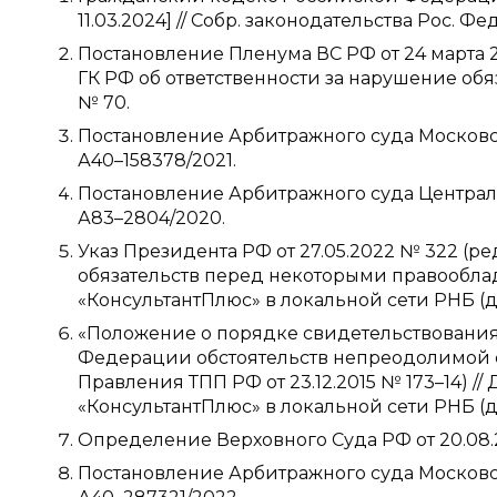
11.03.2024] // Собр. законодательства Рос. Фе
Постановление Пленума ВС РФ от 24 марта 
ГК РФ об ответственности за нарушение обязате
№ 70.
Постановление Арбитражного суда Московско
А40–158378/2021.
Постановление Арбитражного суда Центральн
А83–2804/2020.
Указ Президента РФ от 27.05.2022 № 322 (ре
обязательств перед некоторыми правооблад
«КонсультантПлюс» в локальной сети РНБ (да
«Положение о порядке свидетельствовани
Федерации обстоятельств непреодолимой 
Правления ТПП РФ от 23.12.2015 № 173–14) /
«КонсультантПлюс» в локальной сети РНБ (да
Определение Верховного Суда РФ от 20.08.2
Постановление Арбитражного суда Московск