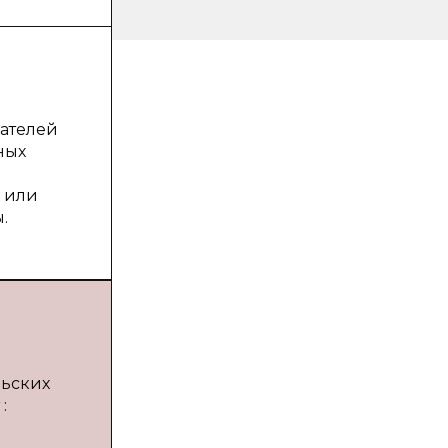
дателей
ных
 или
.
льских
: