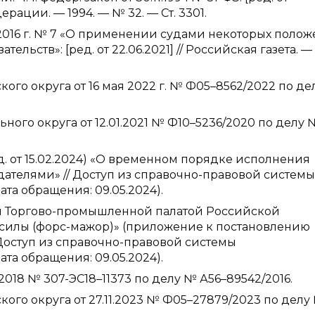
дерации. — 1994. — № 32. — Ст. 3301.
2016 г. № 7 «О применении судами некоторых поло
льств»: [ред. от 22.06.2021] // Российская газета. — 
го округа от 16 мая 2022 г. № Ф05–8562/2022 по д
ого округа от 12.01.2021 № Ф10–5236/2020 по делу 
д. от 15.02.2024) «О временном порядке исполнения
ателями» // Доступ из справочно-правовой системы
та обращения: 09.05.2024).
я Торгово-промышленной палатой Российской
силы (форс-мажор)» (приложение к постановлению
/ Доступ из справочно-правовой системы
та обращения: 09.05.2024).
018 № 307-ЭС18–11373 по делу № А56–89542/2016.
ого округа от 27.11.2023 № Ф05–27879/2023 по делу