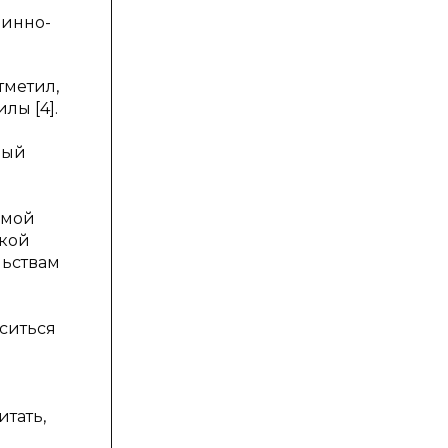
чинно-
тметил,
лы [4].
бый
м
имой
ской
льствам
оситься
итать,