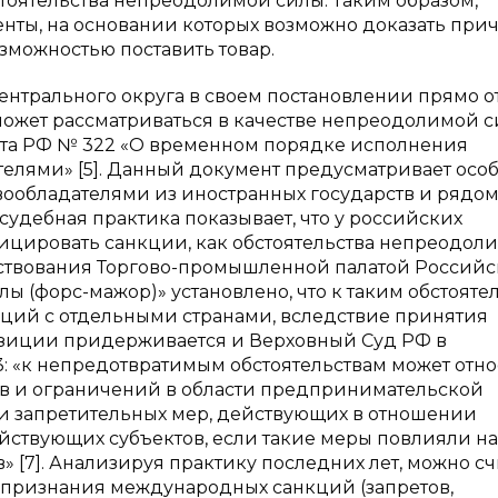
стоятельства непреодолимой силы. Таким образом,
нты, на основании которых возможно доказать при
зможностью поставить товар.
нтрального округа в своем постановлении прямо о
ожет рассматриваться в качестве непреодолимой си
ента РФ № 322 «О временном порядке исполнения
телями» [5]. Данный документ предусматривает осо
вообладателями из иностранных государств и рядо
удебная практика показывает, что у российских
цировать санкции, как обстоятельства непреодол
льствования Торгово-промышленной палатой Россий
 (форс-мажор)» установлено, что к таким обстояте
раций с отдельными странами, вследствие принятия
 позиции придерживается и Верховный Суд РФ в
73: «к непредотвратимым обстоятельствам может отн
в и ограничений в области предпринимательской
 и запретительных мер, действующих в отношении
ствующих субъектов, если такие меры повлияли на
[7]. Анализируя практику последних лет, можно сч
у признания международных санкций (запретов,