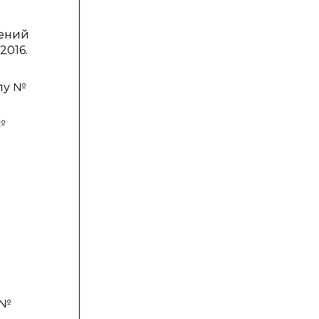
жений
2016.
елу №
№
 №