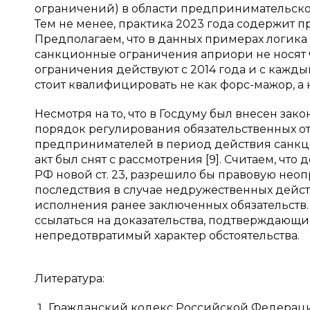
ограничений) в области предпринимательско
Тем не менее, практика 2023 года содержит 
Предполагаем, что в данных примерах логика 
санкционные ограничения априори не носят ч
ограничения действуют с 2014 года и с кажды
стоит квалифицировать не как форс-мажор, а
Несмотря на то, что в Госдуму был внесен за
порядок регулирования обязательственных о
предпринимателей в период действия санкци
акт был снят с рассмотрения [9]. Считаем, чт
РФ новой ст. 23, разрешило бы правовую нео
последствия в случае недружественных дейс
исполнения ранее заключенных обязательств.
ссылаться на доказательства, подтверждаю
непредотвратимый характер обстоятельства.
Литература:
Гражданский кодекс Российской Федерации. Ч.