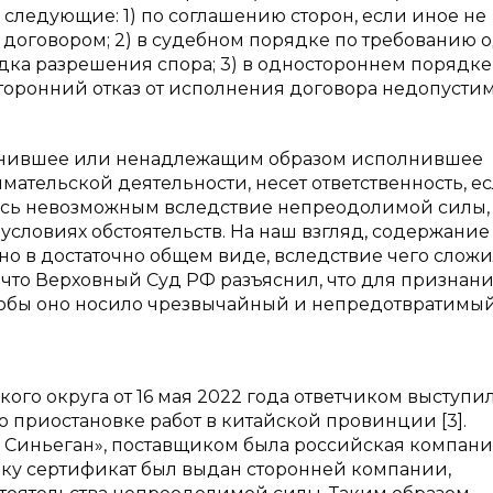
следующие: 1) по соглашению сторон, если иное не
договором; 2) в судебном порядке по требованию 
ка разрешения спора; 3) в одностороннем порядке
торонний отказ от исполнения договора недопустим (п
сполнившее или ненадлежащим образом исполнившее
ательской деятельности, несет ответственность, ес
ось невозможным вследствие непреодолимой силы, 
словиях обстоятельств. На наш взгляд, содержание
 в достаточно общем виде, вследствие чего сложи
что Верховный Суд РФ разъяснил, что для признан
тобы оно носило чрезвычайный и непредотвратимы
го округа от 16 мая 2022 года ответчиком выступи
 приостановке работ в китайской провинции [3].
 Синьеган», поставщиком была российская компан
ьку сертификат был выдан сторонней компании,