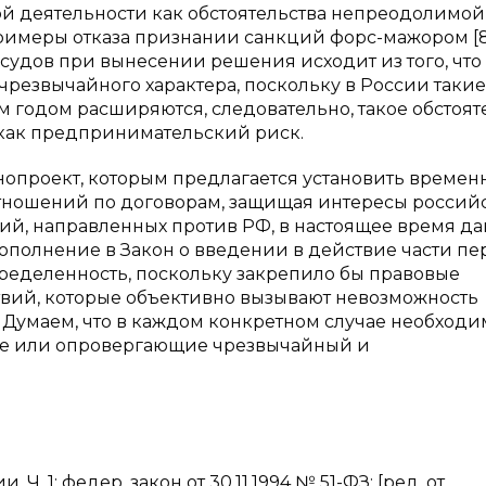
й деятельности как обстоятельства непреодолимой
примеры отказа признании санкций форс-мажором [8
судов при вынесении решения исходит из того, что
резвычайного характера, поскольку в России такие
м годом расширяются, следовательно, такое обстоят
 как предпринимательский риск.
конопроект, которым предлагается установить време
тношений по договорам, защищая интересы россий
й, направленных против РФ, в настоящее время д
о дополнение в Закон о введении в действие части пе
пределенность, поскольку закрепило бы правовые
твий, которые объективно вызывают невозможность
 Думаем, что в каждом конкретном случае необходи
щие или опровергающие чрезвычайный и
 1: федер. закон от 30.11.1994 № 51-ФЗ: [ред. от