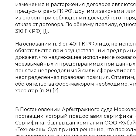
изменения и расторжения договора являются 
предусмотрено ГК РФ, другими законами или 
из сторон при соблюдении досудебного поряд
отказа от договора. По общему правилу, однос
310 ГК РФ) [1].
На основании п. 3 ст. 401 ГК РФ лицо, не и
обязательство при осуществлении предприним
докажет, что надлежащее исполнение оказал
чрезвычайных и предотвратимых при данных у
понятия непреодолимой силы сформулировано
неопределенная правовая позиция. Отметим, 
обстоятельства форс-мажором необходимо, ч
характер (п. 8) [2].
В Постановлении Арбитражного суда Московско
поставщик, который предоставил сертификат о
Сертификат был выдан компании ООО «Хубэй
«Техномаш». Суд принял решение, что поскол