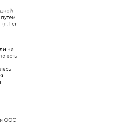
одной
 путем
. 1 ст.
ли не
то есть
лась
ия
й
л
ия ООО