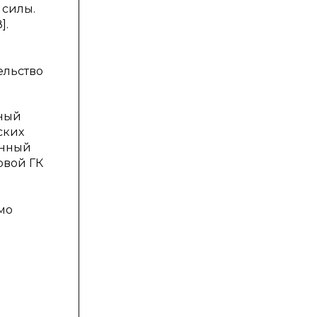
 силы.
].
ельство
нный
ских
анный
рвой ГК
мо