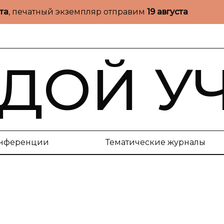
ста
, печатный экземпляр отправим
19 августа
ДОЙ У
нференции
Тематические журналы