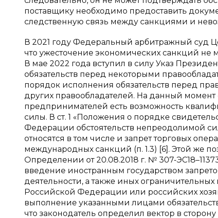
следовательно, он не может подтверждать об
поставщику необходимо предоставить докуме
следственную связь между санкциями и нево
В 2021 году Федеральный арбитражный суд Це
что ужесточение экономических санкций не м
В мае 2022 года вступил в силу Указ Презид
обязательств перед некоторыми правооблада
порядок исполнения обязательств перед пра
других правообладателей. На данный момент с
предпринимателей есть возможность квалифи
силы. В ст. 1 «Положения о порядке свидете
Федерации обстоятельств непреодолимой силы
относятся в том числе и запрет торговых опе
международных санкций (п. 1.3) [6]. Этой же
Определении от 20.08.2018 г. № 307-ЭС18–113
введение иностранным государством запрето
деятельности, а также иных ограничительных
Российской Федерации или российских хозяй
выполнение указанными лицами обязательств» 
что законодатель определил вектор в сторон