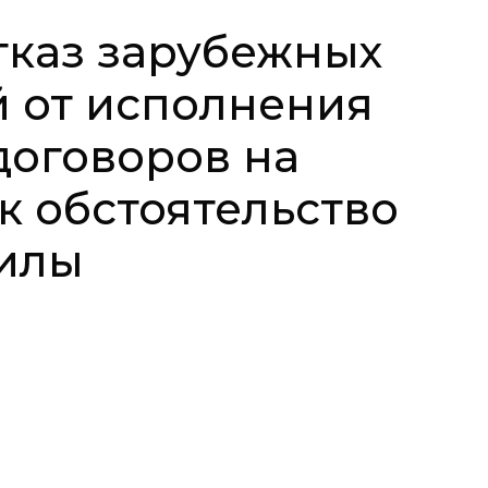
тказ зарубежных
 от исполнения
договоров на
к обстоятельство
илы