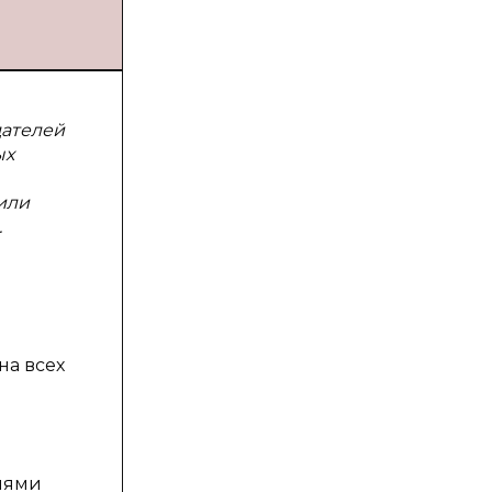
дателей
ых
или
.
на всех
ниями