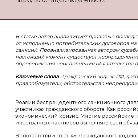
https://moluch.ru/archive/519/114057.
В статье автор анализирует правовые послед
от исполнения потребительских договоров н
санкций. Проанализированная автором судебна
настоящий момент существует неопределенна
опровержения неисполнения обязательства по
Ключевые слова
: Гражданский кодекс РФ, до
правообладатели, обстоятельство непреодоли
Реалии беспрецедентного санкционного давл
участниках гражданского оборота. Как росси
экономический кризис. Многие российские по
иностранных партнеров выполнять свои обязат
В соответствии со ст. 450 Гражданского код