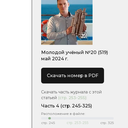
Молодой учёный №20 (519)
май 2024 г.
Скачать номер в PDF
Скачать часть журнала с этой
статьей
(стр.
253-255
)
:
Часть 4
(стр. 245-325)
Расположение в файле:
стр.
245
стр.
253-255
стр.
325