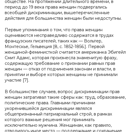
обществе. На протяжении длительного времени, в
период до 19 века права женщин подвергались
всеобщей дискриминации, вышеперечисленные
действия для большинства женщин были недоступны.
Первые упоминания о том, что права женщин
оцениваются несправедливо содержатся в трудах
французских писателей, таких как — Вольтер,
Монтескье, Гельвеция [8, с. 1852-1856.]. Первой
женщиной-феминисткой считается американка Эбигейл
Смит Адамс, которая произнесла знаменитую фразу,
содержащую требование о признании равных прав
женщин — отказ от подчинения законам и власти, в
принятии и выборе которых женщины не принимали
участие [7].
В большинстве случаев, вопрос дискриминации прав
женщин затрагивал такие сферы как: труд, образование,
политические права. Главными причинами
укоренившейся дискриминации являлся
общепризнанный патриархальный строй, в рамках
которого важные решения мог принимать
исключительно мужчина. Женщинам, как правило,
отводилось иное место — поддержание и сохранение