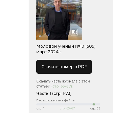
Молодой учёный №10 (509)
март 2024 г.
Скачать номер в PDF
Скачать часть журнала с этой
статьей
(стр.
65-67
)
:
.
Часть 1
(стр. 1-73)
Расположение в файле:
стр.
1
стр.
65-67
стр.
73