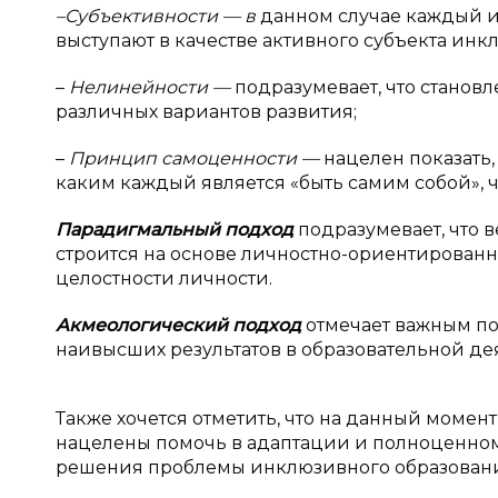
–Субъективности — в
данном случае каждый и
выступают в качестве активного субъекта инк
–
Нелинейности —
подразумевает, что становл
различных вариантов развития;
–
Принцип самоценности —
нацелен показать,
каким каждый является «быть самим собой», ч
Парадигмальный подход
подразумевает, что
строится на основе личностно-ориентированно
целостности личности.
Акмеологический подход
отмечает важным п
наивысших результатов в образовательной де
Также хочется отметить, что на данный момен
нацелены помочь в адаптации и полноценном
решения проблемы инклюзивного образован