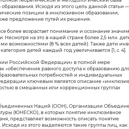
е полной теоретической и методологический базы
бразования. Исходя из этого цель данной статьи 
гические позиции в инклюзивном образовании,
акже предложение путей их решения.
се более возрастает понимание и осознание значи
 Несмотря на это в нашей стране более 2,5 млн. дет
ми возможностями (8 % всех детей). Также дети ин
 категория детей каждый год увеличивается [1, с. 4].
вании Российской Федерации» в полной мере
к «обеспечение равного доступа к образованию для
образовательных потребностей и индивидуальных
ой Федерации ключевым является описание «инклюзи
ностью в смешанных или коррекционных группах
Объединенных Наций (ООН), Организации Объедин
ьтуры (ЮНЕСКО), в которых понятие инклюзивное
вня, представляет возможность описать понятие
Исходя из этого выделяются такие группы лиц, как: