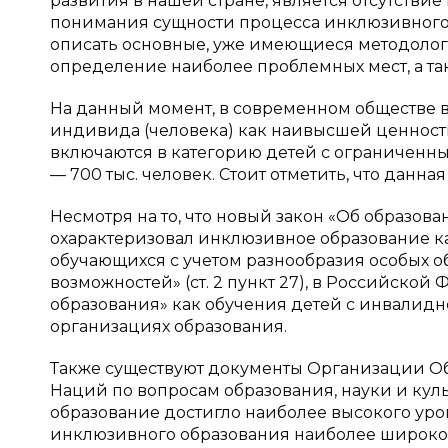
развития в нашей стране, является отсутстви
понимания сущности процесса инклюзивного о
описать основные, уже имеющиеся методоло
определение наиболее проблемных мест, а т
На данный момент, в современном обществе в
индивида (человека) как наивысшей ценности.
включаются в категорию детей с ограниченны
— 700 тыс. человек. Стоит отметить, что данная
Несмотря на то, что новый закон «Об образо
охарактеризовал инклюзивное образование ка
обучающихся с учетом разнообразия особых 
возможностей» (ст. 2 пункт 27), в Российск
образования» как обучения детей с инвалид
организациях образования.
Также существуют документы Организации 
Наций по вопросам образования, науки и кул
образование достигло наиболее высокого уро
инклюзивного образования наиболее широко. 