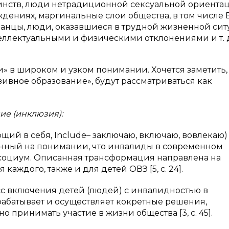
инств, люди нетрадиционной сексуальной ориентац
дениях, маргинальные слои общества, в том числе 
анцы, люди, оказавшиеся в трудной жизненной сит
еллектуальными и физическими отклонениями и т. 
и» в широком и узком понимании. Хочется заметить, 
ивное образование», будут рассматриваться как
е (инклюзия):
ющий в себя, Include– заключаю, включаю, вовлекаю)
нный на понимании, что инвалиды в современном
 социум. Описанная трансформация направлена на
аждого, также и для детей ОВЗ [5, с. 24].
с включения детей (людей) с инвалидностью в
абатывает и осуществляет кокретные решения,
принимать участие в жизни общества [3, с. 45].