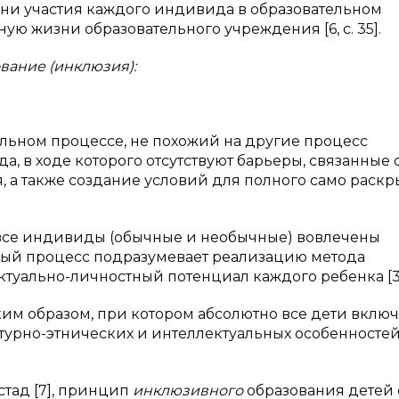
ни участия каждого индивида в образовательном
ую жизни образовательного учреждения [6, с. 35].
ание (инклюзия):
ельном процессе, не похожий на другие процесс
, в ходе которого отсутствуют барьеры, связанные 
 а также создание условий для полного само раскр
, все индивиды (обычные и необычные) вовлечены
ный процесс подразумевает реализацию метода
уально-личностный потенциал каждого ребенка [3, с
ким образом, при котором абсолютно все дети включ
турно-этнических и интеллектуальных особенностей
стад [7], принцип
инклюзивного
образования детей 