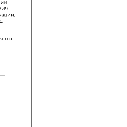
ии,
ВИЧ-
уации,
д.
что в
 —