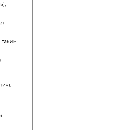
ь),
ет
я таким
н
стичь
и