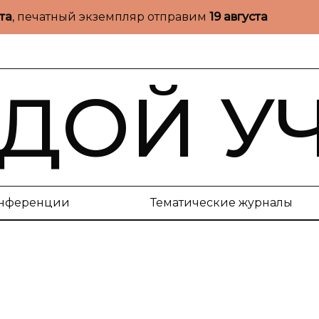
ста
, печатный экземпляр отправим
19 августа
ДОЙ У
нференции
Тематические журналы