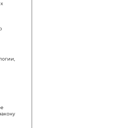
-х
о
логии,
ое
закону