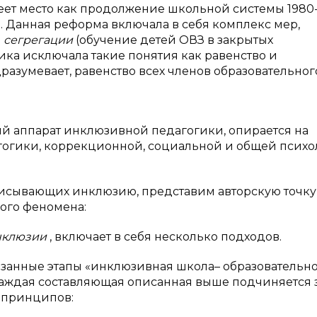
ет место как продолжение школьной системы 1980
. Данная реформа включала в себя комплекс мер,
и
сегрегации
(обучение детей ОВЗ в закрытых
ика исключала такие понятия как равенство и
разумевает, равенство всех членов образовательног
ый аппарат инклюзивной педагогики, опирается на
огики, коррекционной, социальной и общей психо
писывающих инклюзию, представим авторскую точку
ого феномена:
нклюзии
, включает в себя несколько подходов.
язанные этапы «инклюзивная школа– образовательн
аждая составляющая описанная выше подчиняется 
о принципов: