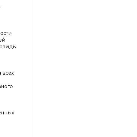
—
мости
ей
валиды
 всех
вного
енных