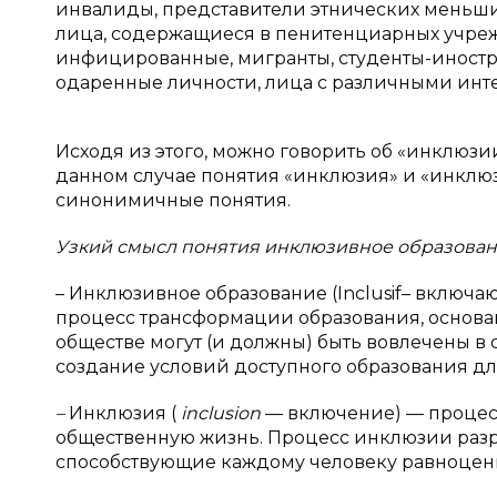
инвалиды, представители этнических меньш
лица, содержащиеся в пенитенциарных учреж
инфицированные, мигранты, студенты-иностр
одаренные личности, лица с различными инт
Исходя из этого, можно говорить об «инклюзи
данном случае понятия «инклюзия» и «инклюз
синонимичные понятия.
Узкий смысл понятия инклюзивное образовани
– Инклюзивное образование (Inclusif– включа
процесс трансформации oбразования, основа
обществе могут (и должны) быть вовлечены в
создание условий доступного образования для к
–
Инклюзия (
inclusion
— включение) — процес
общественную жизнь. Процесс инклюзии разр
способствующие каждому человеку равноценно 