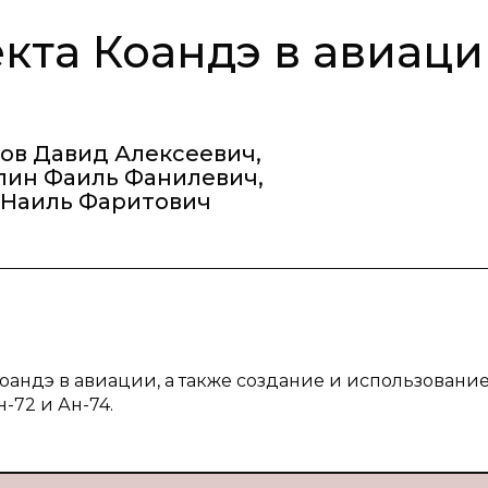
та Коандэ в авиаци
ов Давид Алексеевич
,
лин Фаиль Фанилевич
,
 Наиль Фаритович
Коандэ в авиации, а также создание и использовани
-72 и Ан-74.