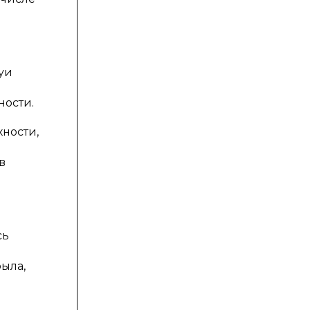
уи
ности.
ности,
в
сь
ыла,