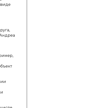
 виде
руга,
 Андреа
ример,
объект
нии
ми
 числе