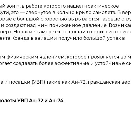
ый зонт», в работе которого нашел практическое
и, это — свернутое в кольцо крыло самолета. В ве
торые с большой скоростью вырываются газовые стру
» и создают над ним пониженное давление. Возника
верх. Но такие самолеты не пошли в серию и произ
фекта Коандэ в авиации получило большой успех в
ым физическим явлением, которое проявляется во 
могает создавать более эффективные и устойчивые 
а и посадки (УВП) такие как Ан-72, гражданская ве
молеты УВП Ан-72 и
Ан-74