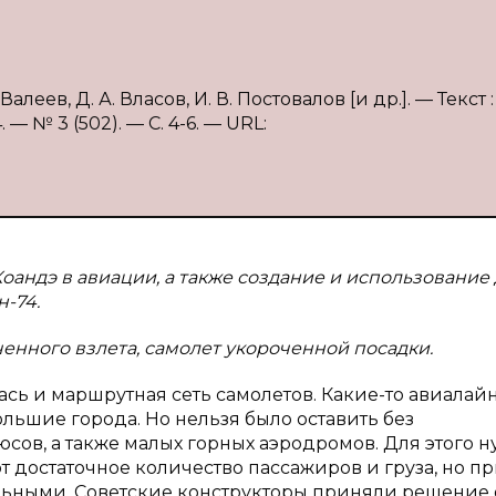
еев, Д. А. Власов, И. В. Постовалов [и др.]. — Текст :
 № 3 (502). — С. 4-6. — URL:
Коандэ в авиации, а также создание и использование
н-74.
ченного взлета, самолет укороченной посадки.
ь и маршрутная сеть самолетов. Какие-то авиалай
ольшие города. Но нельзя было оставить без
ов, а также малых горных аэродромов. Для этого 
рт достаточное количество пассажиров и груза, но пр
льными. Советские конструкторы приняли решение 