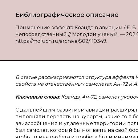
Библиографическое описание
Применение эффекта Коандэ в авиации / Е. В. Вал
непосредственный // Молодой ученый. — 2024. —
https://moluch.ru/archive/502/110349.
В статье рассматриваются структура эффекта 
свойств на отечественных самолетах Ан-72 и А
Ключевые слова:
Коандэ, Ан-72, самолет укоро
С дальнейшим развитием авиации расширялас
выполняли перелеты на курорты, какие-то в б
авиасообщения и удаленные территории полюс
был самолет, который бы мог взять на свой бо
чтобы длина разбега и пробега были минима