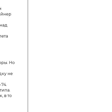
м
айнер
 над
лета
оры. Но
дку не
74.
типа.
, в то