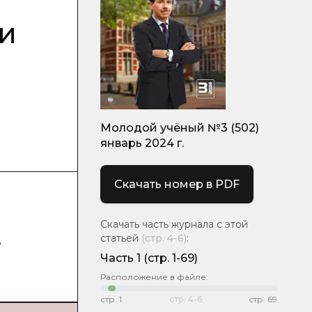
и
Молодой учёный №3 (502)
январь 2024 г.
Скачать номер в PDF
Скачать часть журнала с этой
статьей
(стр.
4-6
)
:
е
Часть 1
(стр. 1-69)
Расположение в файле:
стр.
1
стр.
4-6
стр.
69