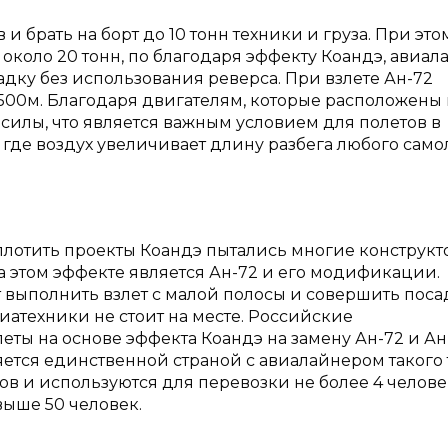
и брать на борт до 10 тонн техники и груза. При это
 около 20 тонн, по благодаря эффекту Коандэ, авиал
дку без использования реверса. При взлете Ан-72
 500м. Благодаря двигателям, которые расположены
силы, что является важным условием для полетов в
где воздух увеличивает длину разбега любого само
плотить проекты Коандэ пытались многие конструкт
 этом эффекте является Ан-72 и его модификации.
 выполнить взлет с малой полосы и совершить поса
авиатехники не стоит на месте. Российские
ты на основе эффекта Коандэ на замену Ан-72 и Ан-
ляется единственной страной с авиалайнером такого 
 и используются для перевозки не более 4 человек
выше 50 человек.