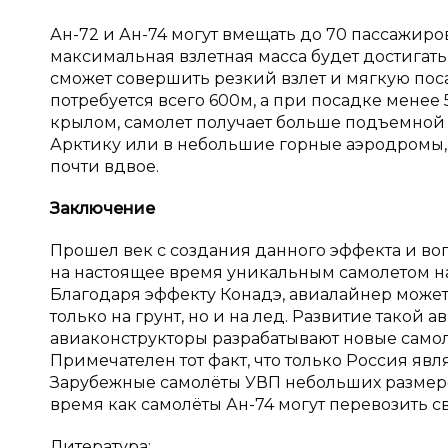
Ан-72 и Ан-74 могут вмещать до 70 пассажиров 
максимальная взлетная масса будет достигать
сможет совершить резкий взлет и мягкую поса
потребуется всего 600м, а при посадке менее
крылом, самолет получает больше подъемной 
Арктику или в небольшие горные аэродромы, 
почти вдвое.
Заключение
Прошел век с создания данного эффекта и во
на настоящее время уникальным самолетом на
Благодаря эффекту Конадэ, авиалайнер может
только на грунт, но и на лед. Развитие такой 
авиаконструкторы разрабатывают новые самоле
Примечателен тот факт, что только Россия яв
Зарубежные самолёты УВП небольших размеров
время как самолёты Ан-74 могут перевозить с
Литература: