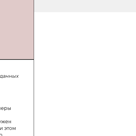
 данных
неры
нужен
и этом
о