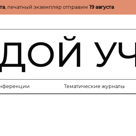
ста
, печатный экземпляр отправим
19 августа
ДОЙ У
нференции
Тематические журналы