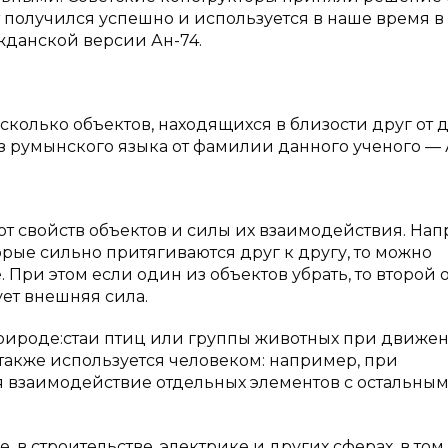
т получился успешно и используется в наше время в
жданской версии Ан-74.
сколько объектов, находящихся в близости друг от д
из румынского языка от фамилии данного ученого —
от свойств объектов и силы их взаимодействия. Нап
орые сильно притягиваются друг к другу, то можно
. При этом если один из объектов убрать, то второй 
вует внешняя сила.
рироде:стаи птиц или группы животных при движе
также используется человеком: например, при
я взаимодействие отдельных элементов с остальны
 в строительстве, электрике и других сферах, в том