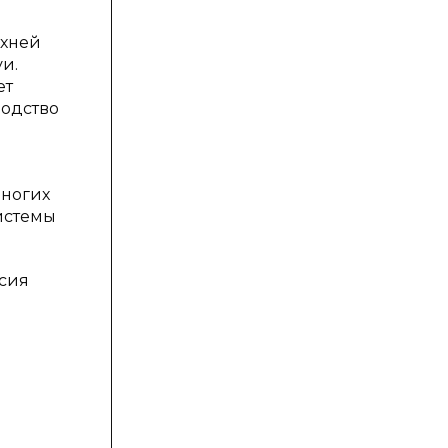
рхней
и.
ет
водство
многих
системы
рсия