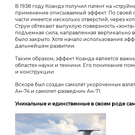
В 1938 году Коандэ получил патент на «струйн
применение описываемый эффект. По своей сут
части имеется несколько отверстий, через ко
Струи обтекают выпуклую поверхность «зонта
подъемная сила, направленная вертикально в
было закрыто. Хотя начало использования эф
дальнейшем развитии.
Таким образом, эффект Коанда является важн
областях науки и техники. Его понимание по
и конструкции.
Вскоре был создан самолёт укороченных взлёт
Ан-74 и самолет-разведчик Ан-71.
Уникальные и
единственные в
своем роде са