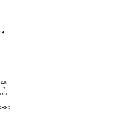
ля
да.
ого
 со
можно