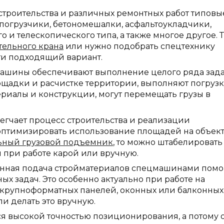
строительства и различных ремонтных работ типовы
 погрузчики, бетономешалки, асфальтоукладчики,
 и телескопического типа, а также многое другое. 
тельного крана
или нужно подобрать спецтехнику
йти подходящий вариант.
ашины обеспечивают выполнение целого ряда зада
лощадки и расчистке территории, выполняют погрузк
ериалы и конструкции, могут перемещать грузы в
егчает процесс строительства и реализации
оптимизировать использование площадей на объект
ьный грузовой подъемник
, то можно штабелировать
 при работе карой или вручную.
анная подача стройматериалов спецмашинами помо
х задач. Это особенно актуально при работе на
е крупноформатных панелей, оконных или балконных
ли делать это вручную.
ся высокой точностью позиционирования, а потому 