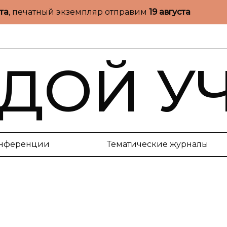
ста
, печатный экземпляр отправим
19 августа
ДОЙ У
нференции
Тематические журналы