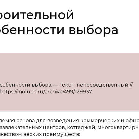
роительной
обенности выбора
обенности выбора. — Текст : непосредственный //
ttps://moluch.ru/archive/499/129937.
млемая основа для возведения коммерческих и офи
азвлекательных центров, коттеджей, многоквартир
ожеством веских преимуществ: