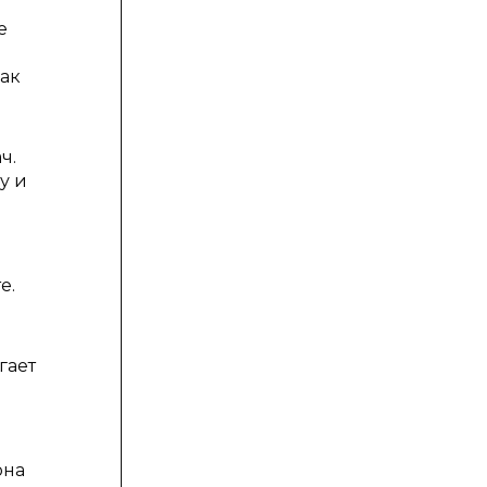
е
Так
ч.
у и
е.
гает
она