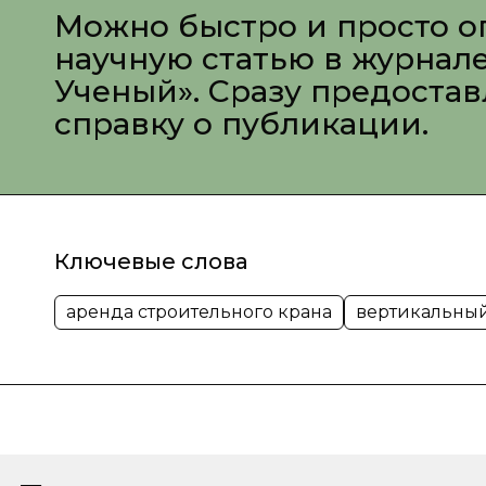
Можно быстро и просто о
научную статью в журнал
Ученый». Сразу предоста
справку о публикации.
Ключевые слова
аренда строительного крана
вертикальны