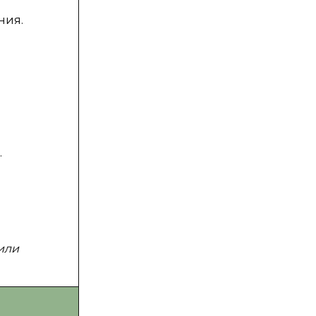
ния.
.
или