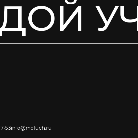
ДОЙ У
57-53
info@moluch.ru