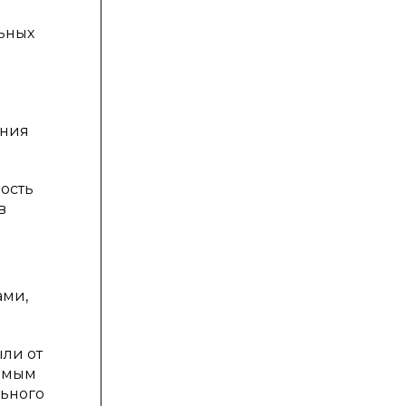
ьных
ания
ность
в
ами,
ыли от
сомым
льного