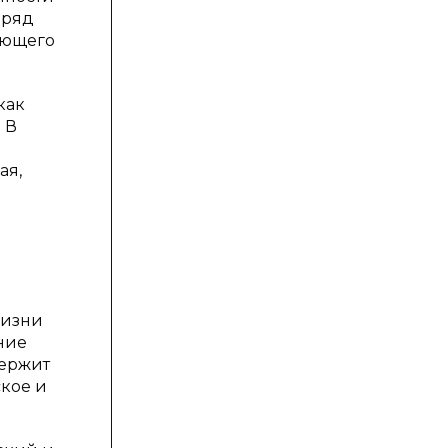
 ряд
ующего
как
 В
ая,
жизни
ние
держит
ское и