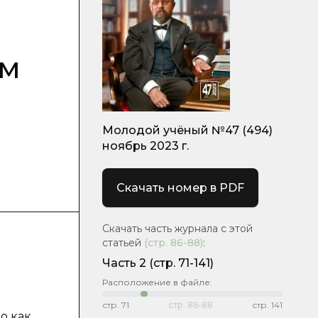
ом
Молодой учёный №47 (494)
ноябрь 2023 г.
Скачать номер в PDF
Скачать часть журнала с этой
статьей
(стр.
86-88
)
:
Часть 2
(стр. 71-141)
Расположение в файле:
й
стр.
71
стр.
86-88
стр.
141
о как