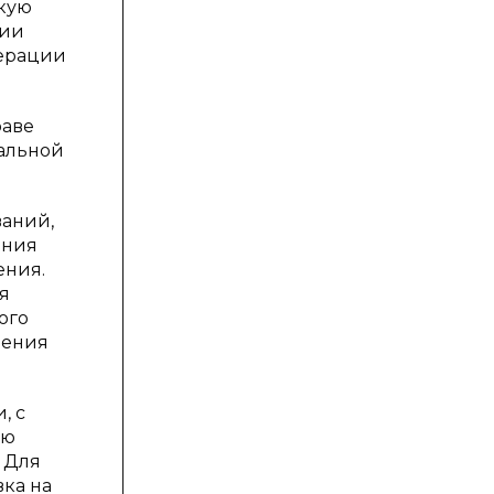
скую
ции
дерации
раве
пальной
аний,
ания
ения.
я
ого
ления
, с
ую
 Для
ка на