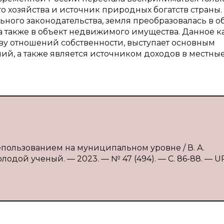
о хозяйства и источник природных богатств страны.
ного законодательства, земля преобразовалась в о
 а также в объект недвижимого имущества. Данное к
ву отношений собственности, выступает основным
й, а также является источником доходов в местны
епользованием на муниципальном уровне / В. А.
лодой ученый. — 2023. — № 47 (494). — С. 86-88. — U