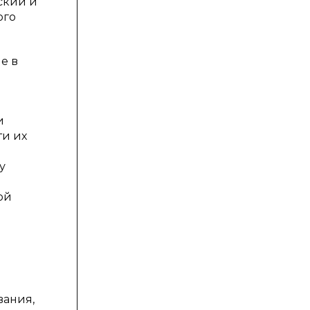
ский и
ого
е в
и
ти их
у
ой
вания,