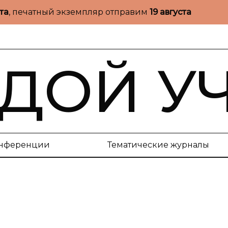
ста
, печатный экземпляр отправим
19 августа
ДОЙ У
нференции
Тематические журналы