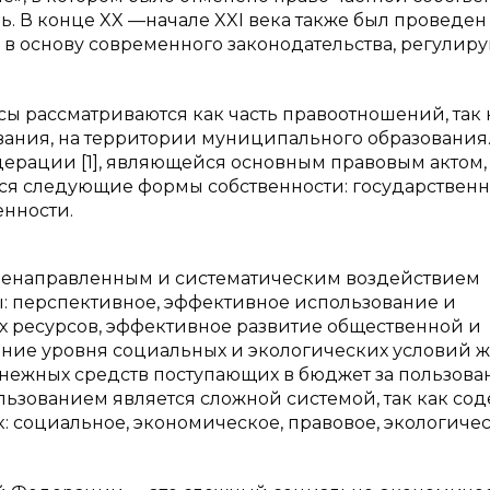
. В конце XX —начале XXI века также был проведен
 в основу современного законодательства, регулир
ы рассматриваются как часть правоотношений, так 
вания, на территории муниципального образования.
ерации [1], являющейся основным правовым актом,
я следующие формы собственности: государственн
енности.
ленаправленным и систематическим воздействием
ы: перспективное, эффективное использование и
х ресурсов, эффективное развитие общественной и
ние уровня социальных и экологических условий 
енежных средств поступающих в бюджет за пользова
ьзованием является сложной системой, так как со
к: социальное, экономическое, правовое, экологиче