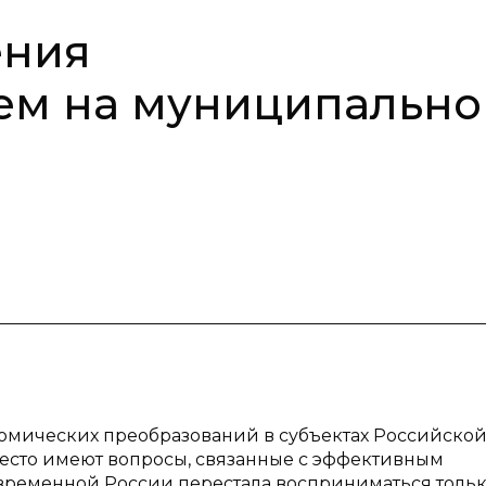
ения
ем на муниципальн
номических преобразований в субъектах Российско
место имеют вопросы, связанные с эффективным
временной России перестала восприниматься тольк