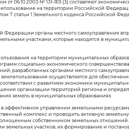
м от 06.10.2003 № 131-ФЗ [3] составляют экономиче
емлепользование на территории Российской Федера
унктом 7 статьи 1 Земельного кодекса Российской Фе
ой Федерации органы местного самоуправления вп
мельными участками, которые находятся в муници
ользования на территории муниципальных образов
рограмм социально-экономического совершенствов
ий, разработанных органами местного самоуправл
 землепользования осуществляется для обеспечени
соответствии с развитием экономики муниципальн
учшения организации территорий региона и опреде
ния земель в муниципальных образованиях.
 в эффективном управлении земельными ресурсами
ственный комплекс и проводить активную земельн
полноценным собственником земельных отношений.
и земельных участков, их формирование и постанов