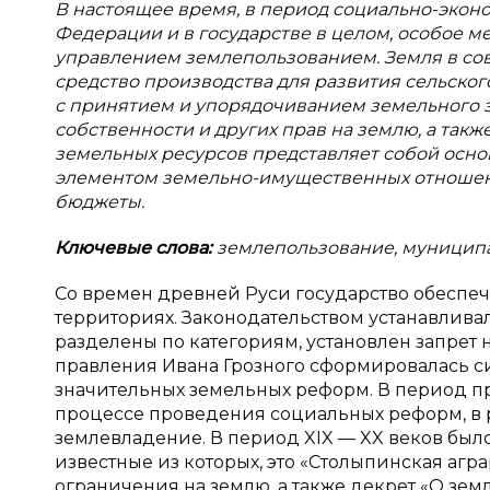
В настоящее время, в период социально-экон
Федерации и в государстве в целом, особое 
управлением землепользованием. Земля в сов
средство производства для развития сельского
с принятием и упорядочиванием земельного з
собственности и других прав на землю, а так
земельных ресурсов представляет собой осно
элементом земельно-имущественных отношени
бюджеты.
Ключевые слова:
землепользование, муниципа
Со времен древней Руси государство обеспе
территориях. Законодательством устанавлива
разделены по категориям, установлен запрет
правления Ивана Грозного сформировалась си
значительных земельных реформ. В период п
процессе проведения социальных реформ, в 
землевладение. В период XIX — XX веков бы
известные из которых, это «Столыпинская аг
ограничения на землю, а также декрет «О зем