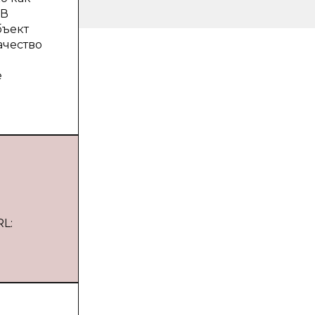
 В
бъект
ачество
е
RL: