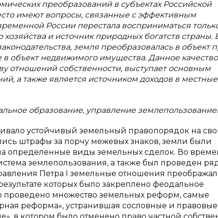
омических преобразований в субъектах Российской
место имеют вопросы, связанные с эффективным
ременной России перестала восприниматься только
 хозяйства и источник природных богатств страны. 
аконодательства, земля преобразовалась в объект п
же в объект недвижимого имущества. Данное качество
ву отношений собственности, выступает основным
й, а также является источником доходов в местные
льное образование, управление землепользование
чивало устойчивый земельный правопорядок на сво
лись штрафы за порчу межевых знаков, земли были
 на определенные виды земельных сделок. Во време
стема землепользования, а также был проведен ря
равления Петра I земельные отношения преображал
результате которых было закреплено феодальное
ло проведено множество земельных реформ, самые
рарная реформа», устранившая сословные и правовые
ле», в котором было отменено право частной собстве