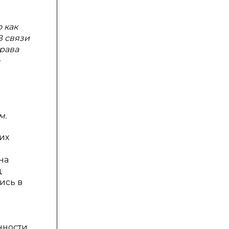
 как
В связи
рава
м.
их
на
д
ись в
нности