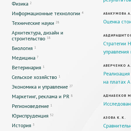
Физика
2
Информационные технологии
4
АБАКУМОВА А.
Оценка сто
Технические науки
28
Архитектура, дизайн и
АБДИРАШИТОВА
строительство
18
Стратегии 
Биология
1
управления 
Медицина
7
АВЕРЧЕНКО А. 
Ветеринария
1
Реализация 
Сельское хозяйство
1
на платах A
Экономика и управление
27
Маркетинг, реклама и PR
АДНАБЕКОВ М.
8
Исследован
Регионоведение
1
Юриспруденция
52
АЗОВА К. К.
История
Сравнитель
3