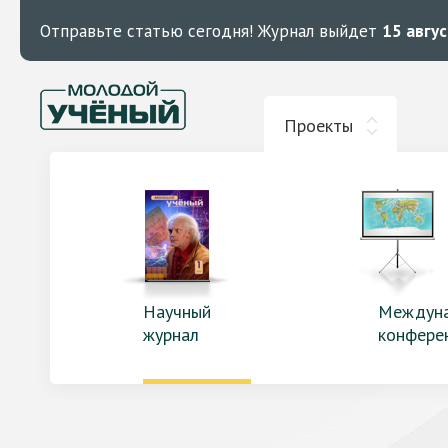
Отправьте статью сегодня!
Журнал выйдет
15 авгу
Проекты
Научный
Междун
журнал
конфере