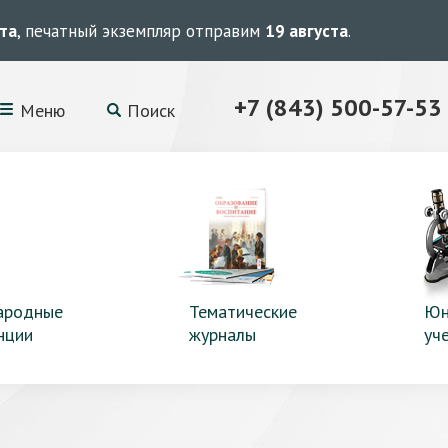
ста
, печатный экземпляр отправим
19 августа
.
+7 (843) 500-57-53
Меню
Поиск
ародные
Тематические
Юн
нции
журналы
уч