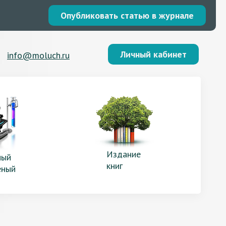
Опубликовать статью в журнале
Личный кабинет
info@moluch.ru
Издание
ый
книг
еный