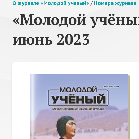
О журнале «Молодой ученый»
/
Номера журнала
«Молодой учёный
июнь 2023