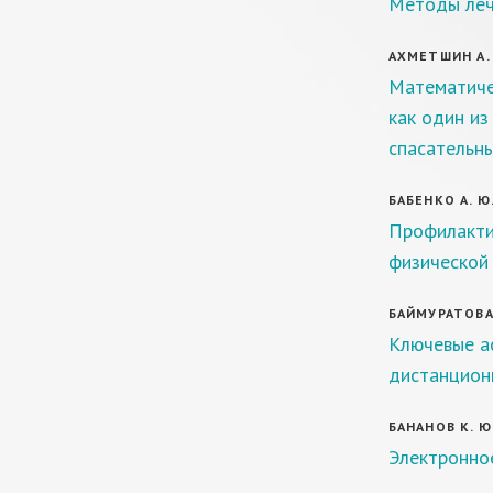
Методы леч
АХМЕТШИН А. 
Математиче
как один и
спасательн
БАБЕНКО А. Ю
Профилакти
физической 
БАЙМУРАТОВА 
Ключевые а
дистанцион
БАНАНОВ К. Ю
Электронное