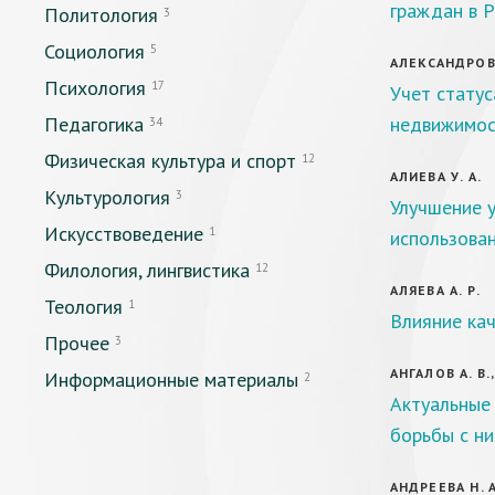
граждан в 
Политология
3
Социология
5
АЛЕКСАНДРОВ 
Психология
17
Учет статус
Педагогика
недвижимос
34
Физическая культура и спорт
12
АЛИЕВА У. А.
Культурология
3
Улучшение 
Искусствоведение
1
использован
Филология, лингвистика
12
АЛЯЕВА А. Р.
Теология
1
Влияние кач
Прочее
3
АНГАЛОВ А. В.
Информационные материалы
2
Актуальные
борьбы с ни
АНДРЕЕВА Н. А