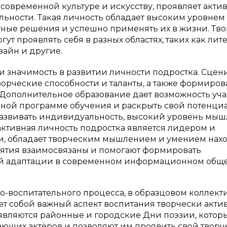
 современной культуре и искусству, проявляет акти
льности. Такая личность обладает высоким уровнем
тные решения и успешно применять их в жизни. Тв
ут проявлять себя в разных областях, таких как лите
зайн и другие.
 и значимость в развитии личности подростка. Сцен
орческие способности и таланты, а также формиров
Дополнительное образование дает возможность уч
ной программе обучения и раскрыть свой потенциа
развивать индивидуальность, высокий уровень мы
 активная личность подростка является лидером и
и, обладает творческим мышлением и умением нах
нятия взаимосвязаны и помогают формировать
ой адаптации в современном информационном обще
о-воспитательного процесса, в образцовом коллект
яет собой важный аспект воспитания творчески акти
м являются районные и городские Дни поэзии, котор
ющих актёров и позволяют им проявить свой твор