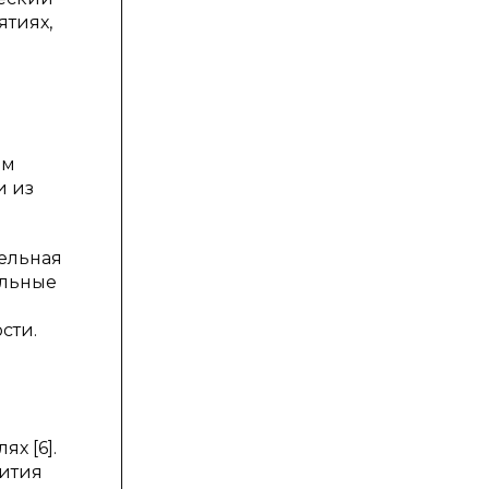
ятиях,
ом
и из
тельная
альные
сти.
х [6].
вития