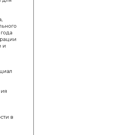
м для
,
льного
 года
ерации
е и
нциал
ния
сти в