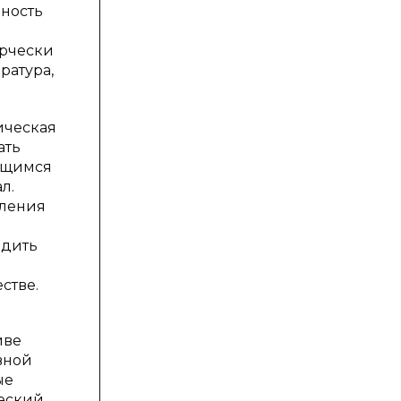
вность
орчески
ратура,
ическая
ать
ащимся
л.
шления
одить
стве.
иве
вной
ые
ческий