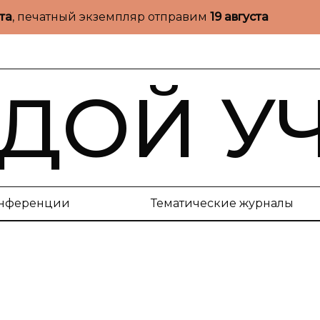
ста
, печатный экземпляр отправим
19 августа
ДОЙ У
нференции
Тематические журналы