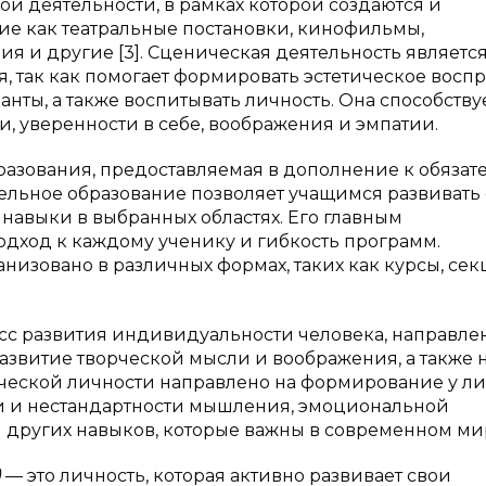
ой деятельности, в рамках которой создаются и
ие как театральные постановки, кинофильмы,
я и другие [3]. Сценическая деятельность являетс
, так как помогает формировать эстетическое восп
анты, а также воспитывать личность. Она способству
, уверенности в себе, воображения и эмпатии.
разования, предоставляемая в дополнение к обязат
ельное образование позволяет учащимся развивать
 навыки в выбранных областях. Его главным
ход к каждому ученику и гибкость программ.
изовано в различных формах, таких как курсы, сек
сс развития индивидуальности человека, направл
азвитие творческой мысли и воображения, а также 
рческой личности направлено на формирование у л
и и нестандартности мышления, эмоциональной
и других навыков, которые важны в современном мире
)
— это личность, которая активно развивает свои