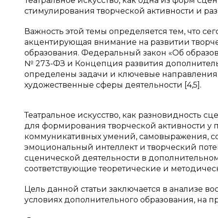
Театральное искусство, как одна из форм сц
стимулирования творческой активности и раз
Важность этой темы определяется тем, что се
акцентирующая внимание на развитии творче
образования. Федеральный закон «Об образов
№ 273-ФЗ и Концепция развития дополнитель
определены задачи и ключевые направления 
художественные сферы деятельности [4,5].
Театральное искусство, как разновидность с
для формирования творческой активности у п
коммуникативных умений, самовыражения, со
эмоциональный интеллект и творческий потен
сценической деятельности в дополнительном
соответствующие теоретические и методическ
Цель данной статьи заключается в анализе в
условиях дополнительного образования, на пр