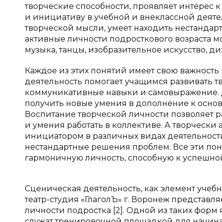
творческие способности, проявляет интерес к
и инициативу в учебной и внеклассной деяте
творческой мысли, умеет находить нестандар
активные личности подросткового возраста мог
музыка, танцы, изобразительное искусство, ди
Каждое из этих понятий имеет свою важность
деятельность помогает учащимся развивать тв
коммуникативные навыки и самовыражение. 
получить новые умения в дополнение к основ
Воспитание творческой личности позволяет 
и умения работать в коллективе. А творчески
инициатором в различных видах деятельност
нестандартные решения проблем. Все эти по
гармоничную личность, способную к успешн
Сценическая деятельность, как элемент учебн
театр-студия «ГлаголЪ» г. Воронеж представл
личности подростка [2]. Одной из таких фор
служат тренировочной площадкой для начина