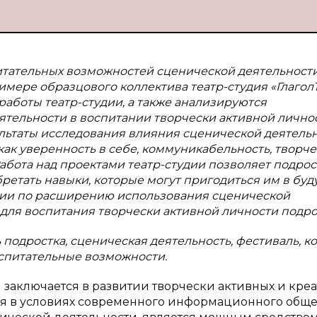
итательных возможностей сценической деятельности
мере образцового коллектива театр-студия «ГлаголЪ
работы театр-студии, а также анализируются
тельности в воспитании творчески активной лично
ультаты исследования влияния сценической деятель
как уверенность в себе, коммуникабельность, творч
бота над проектами театр-студии позволяет подро
ретать навыки, которые могут пригодиться им в буд
ции по расширению использования сценической
для воспитания творчески активной личности подро
подростка, сценическая деятельность, фестиваль, ко
спитательные возможности.
заключается в развитии творчески активных и кре
ся в условиях современного информационного обще