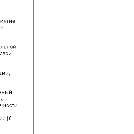
я
риятие
ет
ельной
 свои
ции,
енный
на
ичности
 [1].