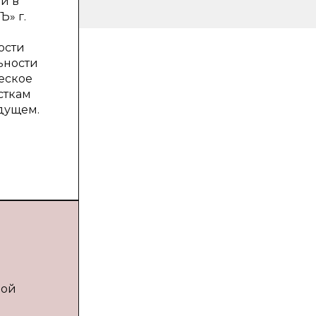
и в
Ъ» г.
ости
ьности
ческое
сткам
удущем.
дой