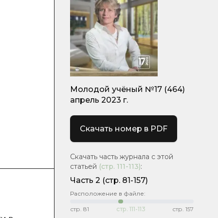
Молодой учёный №17 (464)
апрель 2023 г.
Скачать номер в PDF
Скачать часть журнала с этой
статьей
(стр.
111-113
)
:
Часть 2
(стр. 81-157)
Расположение в файле:
стр.
81
стр.
111-113
стр.
157