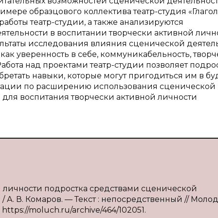
итательных возможностей сценической деятельност
мере образцового коллектива театр-студия «Глагол
работы театр-студии, а также анализируются
ятельности в воспитании творчески активной личн
зультаты исследования влияния сценической деятел
 как уверенность в себе, коммуникабельность, твор
бота над проектами театр-студии позволяет подро
бретать навыки, которые могут пригодиться им в б
дации по расширению использования сценической
 для воспитания творчески активной личности
ой личности подростка средствами сценической
 А. В. Комаров. — Текст : непосредственный // Моло
 https://moluch.ru/archive/464/102051.