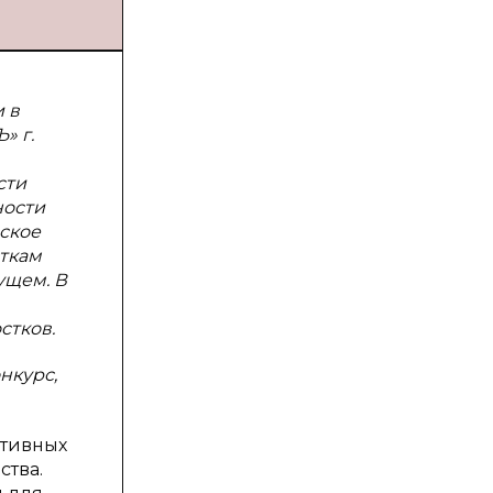
 в
» г.
сти
ности
еское
сткам
ущем. В
стков.
нкурс,
ативных
ства.