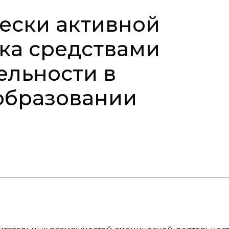
ески активной
ка средствами
ельности в
образовании