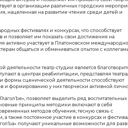
аствует в организации различных городских меропри
ия, нацеленная на развитие чтения среди детей и
родных фестивалях и конкурсах, что способствует
в и позволяет им показать свои достижения на
дия активно участвует в Платоновском международн
ктерам общаться и обмениваться опытом с коллегам
й деятельности театр-студии является благотвори
ыступают в центрах реабилитации, представляя театр
эти формы сценической деятельности способствуют
в и формированию у них творчески активной лично
ГлаголЪе», позволяет выделить ряд воспитательных
сновные принципы методики включают в себя
временных методов обучения, тесную связь с
а также постоянное участие в конкурсах и фестиваля
аголЪа» получают уникальные возможности для раз