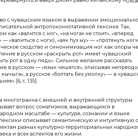
е перевернулось вверх дном» равно китайскому «心乱如
тво с чувашским языком в выражении эмоциональн
описательной антропоконнотативной лексике. Так,
 как «валится с ног», «на ногах не стоит», «вперед
 — «валиться с ноги), «аяк hyз ыу» — «протянуть ноги
ческое сходство и синонимизация ног как опоры ч
ение в русском «раскрыть рот» имеет чувашский
крыть рот в одну пядь». Сильное желание рассказать
е в русском — «язык чешется», описывая непреод
 кычыга», а русское «болтать без умолку» — в чуваш
е» [6, с. 135].
а многогранна с внешней и внутренней структуры.
тывает вопрос соматизмов, выражающихся в
ародном масштабе — культуре, сознании и языке.
 лексики описывает семантическую и интуитивную 
пектам разных культурно-территориальных народнос
ка и всех аспектов его жизни.