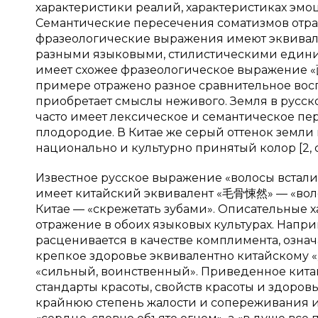
характеристики реалий, характеристиках эм
Семантические пересечения соматизмов отраж
фразеологические выражения имеют эквивале
разными языковыми, стилистическими единиц
имеет схожее фразеологическое выражение «
примере отражено разное сравнительное восп
приобретает смыслы неживого. Земля в русск
часто имеет лексическое и семантическое пе
плодородие. В Китае же серый оттенок земли
национально и культурно принятый колор [2, с.
Известное русское выражение «волосы встали
имеет китайский эквивалент «毛骨悚然» — «волос
Китае — «скрежетать зубами». Описательные 
отражение в обоих языковых культурах. Напри
расценивается в качестве комплимента, озна
крепкое здоровье эквивалентно китайскому «
«сильный, воинственный». Приведенное кита
стандарты красоты, свойств красоты и здоров
крайнюю степень жалости и сопереживания 