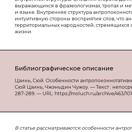
выражающихся в фразеологизмах, тропах и ме
и языке. Внутренняя структура антропоконно
интуитивную стороны восприятия слов, что а
территориальных народностей, стремящихся с
жизни.
Библиографическое описание
Цзинь, Сюй. Особенности антропоконнотативн
Сюй Цзинь, Чжэньдин Чужоу. — Текст : непосре
287-289. — URL: https://moluch.ru/archive/463/101
В
статье рассматриваются особенности антроп