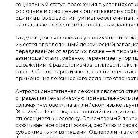
социальный статус, положения в условиях отк
состояние и отношение к описываемому собы
единицы вызывают интуитивное запоминание,
накладывает эффект эмоциональный, культурный
Так, у каждого человека в условиях происхож
имеется определенный лексический запас, ко
передаваемой от взрослых, позже — в письме
взаимодействия, ребенок перенимает упоря
выражений, фразеологизмов, стилевой лексик
слов. Ребенок перенимает дополнительно а
применения лексического ряда, что отвечае
Антропоконнотативная лексика является отв
определяет тематическую принадлежность лек
означая «человек», на английском языке звуч
[8, с. 245]. «Человек», как понятийная едини
относящиеся к человеку. Описываемый лекси
охватывает все сферы жизни, свойства и харак
субъективными взглядами. Однако лингвистик