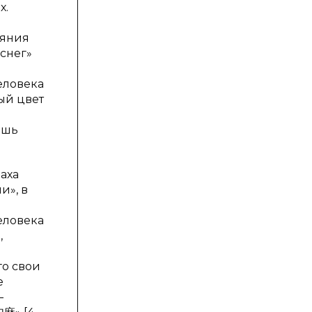
х.
ояния
снег»
еловека
ый цвет
ишь
аха
и», в
еловека
,
го свои
е
—