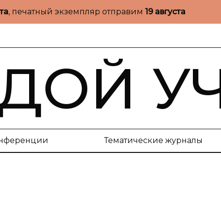
ста
, печатный экземпляр отправим
19 августа
ДОЙ У
нференции
Тематические журналы