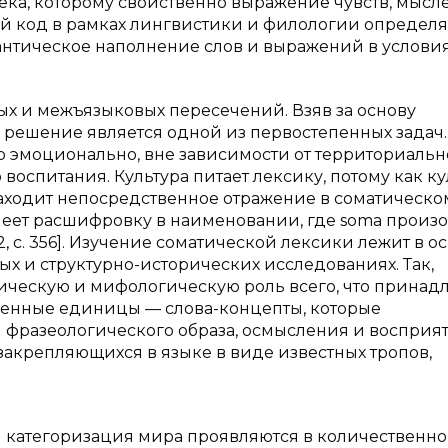
ка, которому свойственно выражение чувств, мысл
ый код в рамках лингвистики и филологии определя
нтическое наполнение слов и выражений в услови
х и межъязыковых пересечений. Взяв за основу
 решение является одной из первостепенных задач.
р эмоционально, вне зависимости от территориальн
оспитания. Культура питает лексику, потому как ку
аходит непосредственное отражение в соматическо
меет расшифровку в наименовании, где soma произо
2, с. 356]. Изучение соматической лексики лежит в о
х и структурно-исторических исследованиях. Так,
ическую и мифологическую роль всего, что принад
венные единицы — слова-концепты, которые
фразеологического образа, осмысления и восприя
 закрепляющихся в языке в виде известных тропов,
 категоризация мира проявляются в количественн