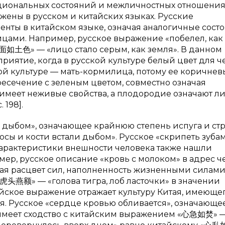
оциональных состояний и межличностных отношения
ены в русском и китайских языках. Русские
нты в китайском языке, означая аналогичные сост
ами. Например, русское выражение «побелел, как 
面如土色» — «лицо стало серым, как земля». В данном
риятие, когда в русской культуре белый цвет для ч
ой культуре — мать-кормилица, потому ее коричнев
ресечение с зеленым цветом, совместно означая
 имеет неживые свойства, а плодородие означают л
 198].
 дыбом», означающее крайнюю степень испуга и стр
ы и кости встали дыбом». Русское «скрипеть зубам
характеристики внешности человека также нашли
мер, русское описание «кровь с молоком» в адрес ч
чая расцвет сил, наполненность жизненными силами
虎头燕额» — «голова тигра, лоб ласточки» в значении
йское выражение отражает культуру Китая, имеюще
ья. Русское «сердце кровью обливается», означающе
имеет сходство с китайским выражением «心急如焚» 