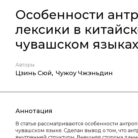
Особенности ант
лексики в китайск
чувашском языка
Авторы
Цзинь Сюй
,
Чужоу Чжэньдин
Аннотация
В статье рассматриваются особенности антро
чувашском языке. Сделан вывод о том, что а
внутренней структуры. Внешняя сторона данн