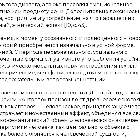
рытого диалога, а также проявляя эмоциональное
тию или предмету речи. Дополнительно лексическ
 восприятие и употребление, на что параллельно
, этнический аспект [10, с. 43].
дения, к моменту осознанного и полноценного «гов
торый приобретается изначально в устной форме,
нной. С периода первоначального, социального
доченные формы ситуативного употребления устойч
и, этическо-моральных норм употребления тех или
ллегорические, метафорические, двусмысленные фо
т содержательным вопросам коннотации.
етвлением коннотативной теории. Данный вид лекс
сики. «Антропо» произошло от древнегреческого я
ит, как antopos — человеческое, принадлежащее чел
ца отражает множественный эффект, объединяя все св
ко-семантический объем «человеческого» включает
теристики человека, как центрального объекта с
а более склоняется к человеческой сущности,