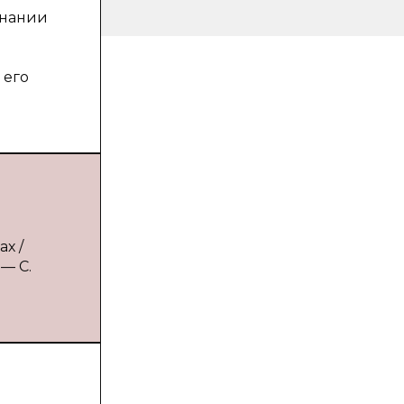
знании
 его
х /
— С.