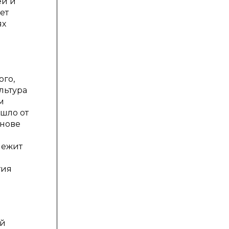
ей и
ет
ях
ого,
льтура
м
шло от
снове
лежит
тия
ой