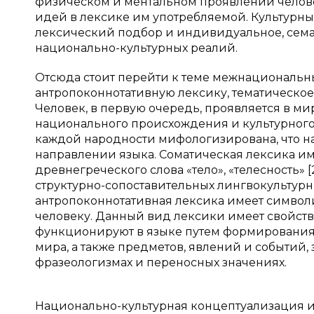
физическом и ментальном проявлении челове
идей в лексике им употребляемой. Культурн
лексический подбор и индивидуальное, сема
национально-культурных реалий.
Отсюда стоит перейти к теме межнациональны
антропоконнотативную лексику, тематическое
Человек, в первую очередь, проявляется в ми
национального происхождения и культурного в
каждой народности мифологизирована, что н
направлении языка. Соматическая лексика и
древнегреческого слова «тело», «телесность» [
структурно-сопоставительных лингвокультурны
антропоконнотативная лексика имеет символ
человеку. Данный вид лексики имеет свойст
функционируют в языке путем формирования 
мира, а также предметов, явлений и событий,
фразеологизмах и переносных значениях.
Национально-культурная концептуализация и