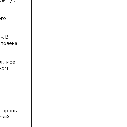
麻» [4,
ого
». В
еловека
олимое
ском
стороны
тей,