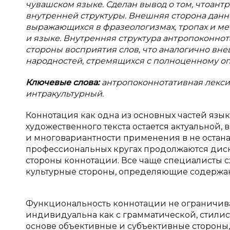
чувашском языке. Сделан вывод о том, чтоант
внутренней структуры. Внешняя сторона данно
выражающихся в фразеологизмах, тропах и ме
и языке. Внутренняя структура антропоконно
стороны восприятия слов, что аналогично вн
народностей, стремящихся с полноценному опи
Ключевые слова:
антропоконнотативная лексик
интракультурный.
Коннотация как одна из основных частей язы
художественного текста остается актуальной
и многовариантности применения в не остан
профессиональных кругах продолжаются дис
стороны коннотации. Все чаще специалисты сх
культурные стороны, определяющие содержан
Функциональность коннотации не ограничива
индивидуальна как с грамматической, стилист
основе объективные и субъективные стороны,