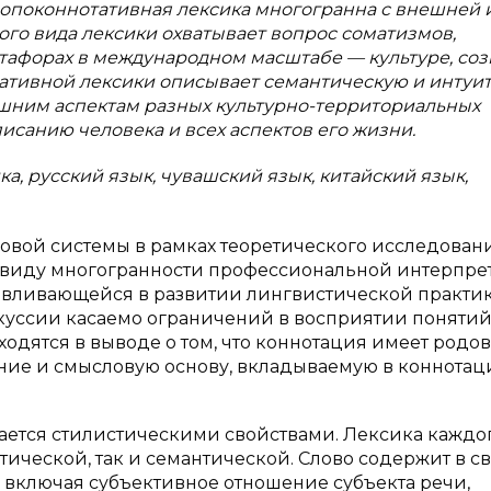
ропоконнотативная лексика многогранна с внешней 
го вида лексики охватывает вопрос соматизмов,
тафорах в международном масштабе — культуре, со
тативной лексики описывает семантическую и интуи
ешним аспектам разных культурно-территориальных
санию человека и всех аспектов его жизни.
а, русский язык, чувашский язык, китайский язык,
ковой системы в рамках теоретического исследован
, ввиду многогранности профессиональной интерпр
авливающейся в развитии лингвистической практик
куссии касаемо ограничений в восприятии поняти
одятся в выводе о том, что коннотация имеет родо
ие и смысловую основу, вкладываемую в коннотац
ется стилистическими свойствами. Лексика каждо
ической, так и семантической. Слово содержит в с
 включая субъективное отношение субъекта речи,