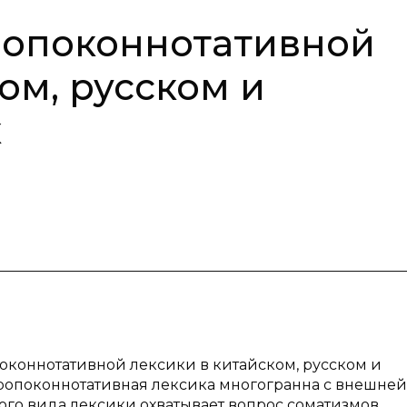
ропоконнотативной
ом, русском и
х
поконнотативной лексики в китайском, русском и
нтропоконнотативная лексика многогранна с внешней
ого вида лексики охватывает вопрос соматизмов,