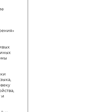
ие
орения»
ивых
 иных
рмы
ики
зыка,
овеку
ойства,
 и