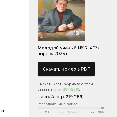
Молодой учёный №16 (463)
апрель 2023 г.
Скачать номер в PDF
Скачать часть журнала с этой
статьей
(стр.
287-289
)
:
Часть 4
(стр. 219-289)
Расположение в файле:
 и
стр.
219
стр.
287-289
стр.
289