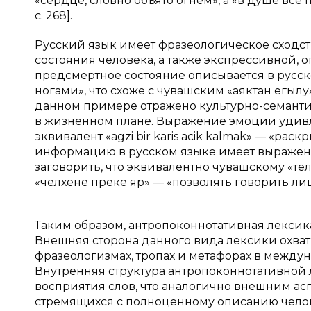
«сердце, словно объято огнем», а «в душе вс
с. 268].
Русский язык имеет фразеологическое сходс
состояния человека, а также экспрессивной, 
предсмертное состояние описывается в русском
ногами», что схоже с чувашским «аяктан егылу»
данном примере отражено культурно-семанти
в жизненном плане. Выражение эмоции удивл
эквивалент «agzi bir karis acik kalmak» — «рас
информацию в русском языке имеет выражени
заговорить, что эквивалентно чувашскому «тел
«челхене преке яр» — «позволять говорить лишне
Таким образом, антропоконнотативная лексик
Внешняя сторона данного вида лексики охва
фразеологизмах, тропах и метафорах в междун
Внутренняя структура антропоконнотативной
восприятия слов, что аналогично внешним ас
стремящихся с полноценному описанию челове