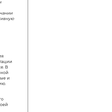
и
знании
тивную
ия
етации
е. В
йной
вые и
ию.
го
воей