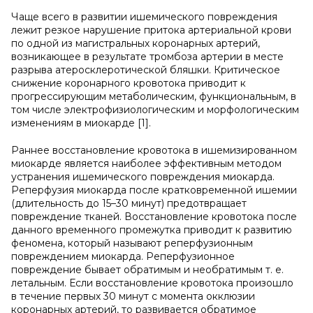
Чаще всего в развитии ишемического повреждения
лежит резкое нарушение притока артериальной крови
по одной из магистральных коронарных артерий,
возникающее в результате тромбоза артерии в месте
разрыва атеросклеротической бляшки. Критическое
снижение коронарного кровотока приводит к
прогрессирующим метаболическим, функциональным, в
том числе электрофизиологическим и морфологическим
изменениям в миокарде [1].
Раннее восстановление кровотока в ишемизированном
миокарде является наиболее эффективным методом
устранения ишемического повреждения миокарда.
Реперфузия миокарда после кратковременной ишемии
(длительность до 15–30 минут) предотвращает
повреждение тканей. Восстановление кровотока после
данного временного промежутка приводит к развитию
феномена, который называют реперфузионным
повреждением миокарда. Реперфузионное
повреждение бывает обратимым и необратимым т. е.
летальным. Если восстановление кровотока произошло
в течение первых 30 минут с момента окклюзии
коронарных артерий, то развивается обратимое