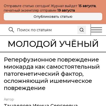
Отправьте статью сегодня! Журнал выйдет
15 августа
,
печатный экземпляр отправим
19 августа
Опубликовать статью
МОЛОДОЙ УЧЁНЫЙ
Реперфузионное повреждение
миокарда как самостоятельный
патогенетический фактор,
осложняющий ишемическое
повреждение
Автор
Танделова Ирина Сергеевна