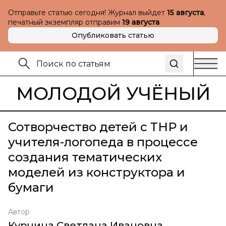
Отправьте статью сегодня! Журнал выйдет
15 августа
,
печатный экземпляр отправим
19 августа
Опубликовать статью
МОЛОДОЙ УЧЁНЫЙ
Сотворчество детей с ТНР и
учителя-логопеда в процессе
создания тематических
моделей из конструктора и
бумаги
Автор
Курчина Светлана Ивановна