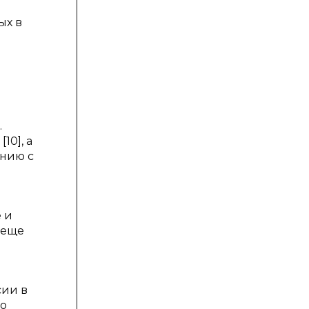
ых в
.
10], а
ению с
а
 и
 еще
сии в
но