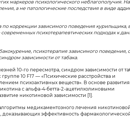
угих маркеров психологического неблагополучия. Н
ния, а не патологические последствия в виде адди
 по коррекции зависимого поведения курильщика, в
о современных психотерапевтических подходах к да
бакокурение, психотерапия зависимого поведения, о
синдром зависимости от табака.
ней 10-го пересмотра, синдром зависимости от та
 группе 10 F17 — «Психические расстройства и
блением психоактивных веществ». В основе развития
икотина с альфа-4-бетта-2-ацетилхолиновыми
звитие никотиновой зависимости [1].
алгоритмы медикаментозного лечения никотиново
й, доказывающих эффективность фармакологическо