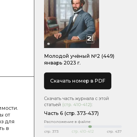
Молодой учёный №2 (449)
январь 2023 г.
Скачать номер в PDF
Скачать часть журнала с этой
статьей
(стр.
410-412
)
:
имости.
Часть 6
(стр. 373-437)
ы от
оз для
Расположение в файле:
ть в
стр.
373
стр.
410-412
стр.
437