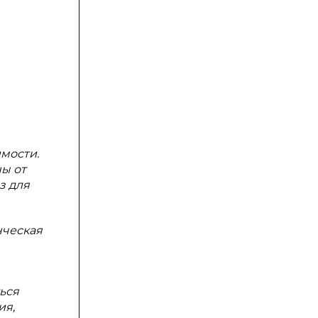
мости.
ны от
з для
нческая
ься
ия,