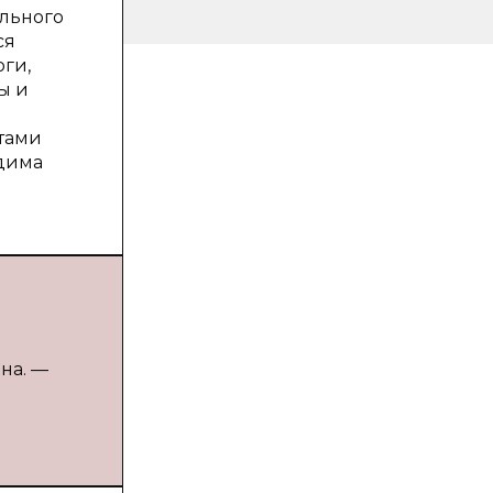
льного
ся
ги,
ы и
тами
одима
ина. —