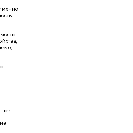
 именно
ность
имости
йства,
лемо,
щие
ение;
ние