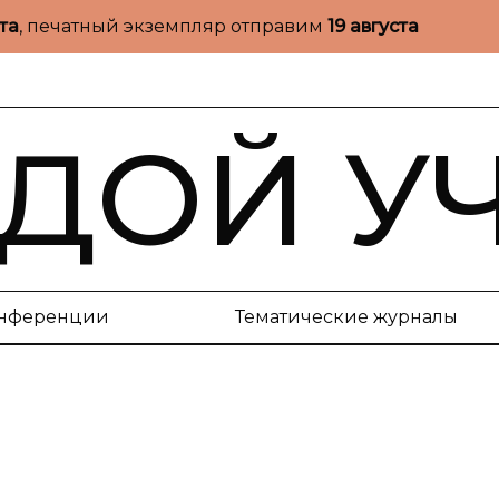
ста
, печатный экземпляр отправим
19 августа
ДОЙ У
нференции
Тематические журналы