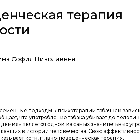
енческая терапия
ости
ина София Николаевна
временные подходы к психотерапии табачной завис
щает, что употребление табака убивает до половин
идемия» является одной из самых значительных угр
икавших в истории человечества. Свою эффективнос
азывает когнитивно-поведенческая терапия,