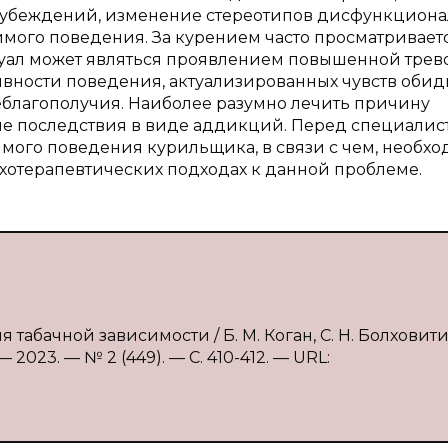
убеждений, изменение стереотипов дисфункциона
ого поведения. За курением часто просматривает
туал может являться проявлением повышенной трево
ивности поведения, актуализированных чувств обид
еблагополучия. Наиболее разумно лечить причину
кие последствия в виде аддикций. Перед специалис
мого поведения курильщика, в связи с чем, необх
хотерапевтических подходах к данной проблеме.
 табачной зависимости / Б. М. Коган, С. Н. Болховит
2023. — № 2 (449). — С. 410-412. — URL: