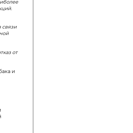
аиболее
кций.
 связи
нной
тказ от
бака и
й
й