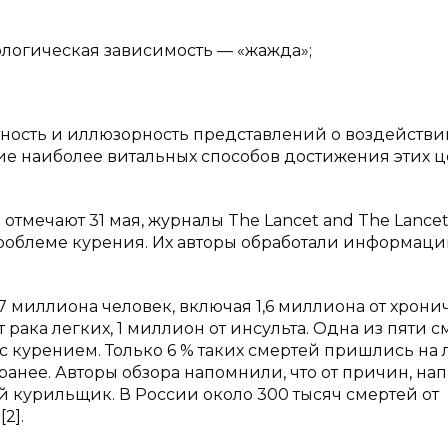
ологическая зависимость — «жажда»;
тность и иллюзорность представлений о воздействи
ние наиболее витальных способов достижения этих 
отмечают 31 мая, журналы The Lancet and The Lancet
роблеме курения. Их авторы обработали информаци
,7 миллиона человек, включая 1,6 миллиона от хрон
 рака легких, 1 миллион от инсульта. Одна из пяти 
 курением. Только 6 % таких смертей пришлись на 
 ранее. Авторы обзора напомнили, что от причин, н
й курильщик. В России около 300 тысяч смертей от
2].