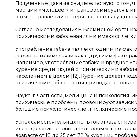
Полученные данные свидетельствуют о том, чт
местами «молодеет» и трансформируется в ины
этом направлении не теряет своей насущност
Согласно исследованиям Всемирной организа
психическими заболеваниями имеются чётки
Употребление табака является одним из фак
сложные взаимосвязи как с другими фактора
Например, употребление табака и вредное упо
курение среди людей с психическими заболев
населением в целом [12]. Курение делает лю
психические заболевания приводят к повыше
Наука, в частности, медицина и психология, 
психические проблемы провоцируют зависим
большие психологические и психические пр
Успех самостоятельных попыток отказа от ку
исследованию сервиса «Здоровье», в котором
возрасте от 18 до 25 лет, 72 % курящих пробов