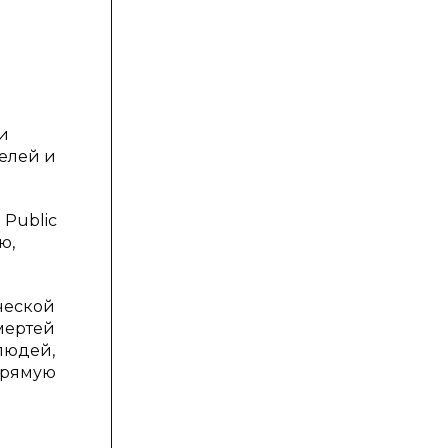
и
целей и
 Public
ю,
ической
смертей
людей,
апрямую