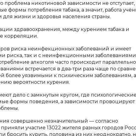
о проблема никотиновой зависимости не отступает,
е формы потребления табака, а значит, работа учён
и для жизни и здоровья населения страны.
ции здравоохранения, между курением табака и
е корреляции.
торов риска неинфекционных заболеваний и имеет
ми риска, так и с неинфекционными заболеваниями
требление алкоголя часто происходит параллельно [
аниями встречается в два-три раза чаще по сравн
дей более уязвимыми к психическим заболеваниям, 
нию вероятности курения.
имеют дело с замкнутым кругом, где психологические
ые формы поведения, а зависимости провоцируют
облемы.
рения совершенно незначительный — согласно
 приняли участие 13022 жителя разных городов Рос
али бросить курить, половина из них неоднократно, 