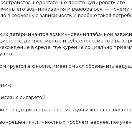
сстройства, недостаточно просто купировать его
ичины его возникновения и разобраться, — почему
сло в серьезную зависимость и вообще такая потреб
ких детерминантов возникновения табачной завис
дистресс, депрессивные и субдепрессивные расстро
нахождение в среде, где курение социально прием
уппы.
рмируется в юности, имеет смысл обозначить веду
ени»;
игра» с сигаретой;
вие, поддержать равновесие духа и хорошее настро
тво «решения» личностных проблем, вернее, получе