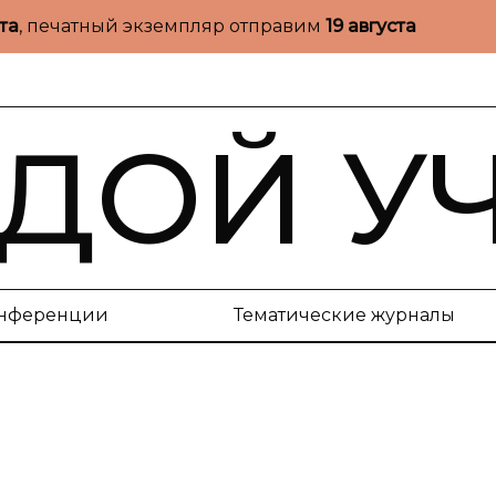
ста
, печатный экземпляр отправим
19 августа
ДОЙ У
нференции
Тематические журналы