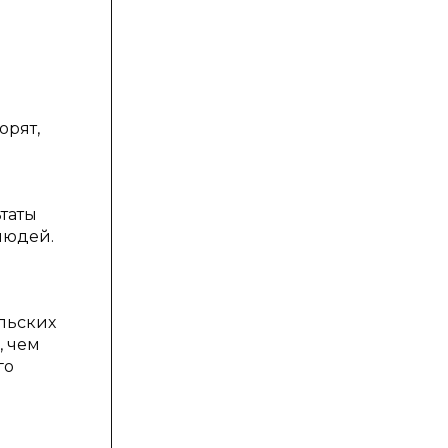
орят,
таты
людей.
льских
, чем
го