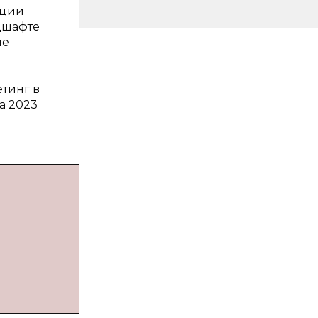
нции
дшафте
ие
етинг в
а 2023