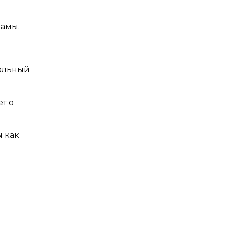
ламы.
нальный
т о
 как