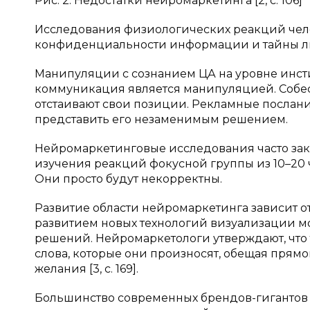
Рис. 2. Недостатки нейромаркетинга [2, c. 106]
Исследования физиологических реакций чел
конфиденциальности информации и тайны л
Манипуляции с сознанием ЦА на уровне инсти
коммуникация является манипуляцией. Собесе
отстаивают свои позиции. Рекламные послани
представить его незаменимым решением.
Нейромаркетинговые исследования часто зак
изучения реакций фокусной группы из 10–20 
Они просто будут некорректны.
Развитие области нейромаркетинга зависит от
развитием новых технологий визуализации мо
решений. Нейромаркетологи утверждают, что 
слова, которые они произносят, обещая прямо
желания [3, c. 169].
Большинство современных брендов-гигантов