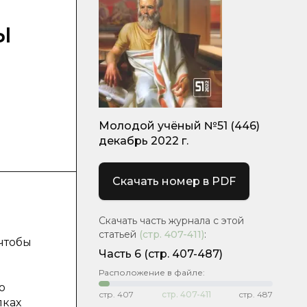
ы
Молодой учёный №51 (446)
декабрь 2022 г.
Скачать номер в PDF
Скачать часть журнала с этой
статьей
(стр.
407-411
)
:
чтобы
Часть 6
(стр. 407-487)
Расположение в файле:
о
стр.
407
стр.
407-411
стр.
487
лках