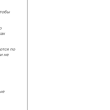
чтобы
о
ках
ются по
и не
ые