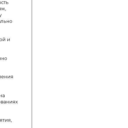
ость
ям,
у
ально
ой и
чно
ления
на
ованиях
ятия,