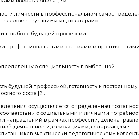
никами военных операций.
ности личности в профессиональном самоопределе
ков соответствующими индикаторами:
ки в выборе будущей профессии;
ыми профессиональными знаниями и практическим
 определенную специальность в выбранной
ть будущей профессией, готовность к постоянному
тного роста [2].
еделения осуществляется определенная поэтапност
соответствии с социальными и личными потребнос
и направлений в рамках профессии; целенаправл
тной деятельности, с ситуациями, содержащими
спитанников. Фактически педагогическому коллект