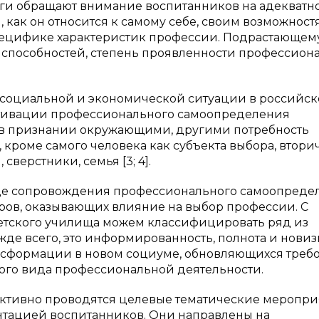
и обращают внимание воспитанников на адекватн
 как он относится к самому себе, своим возможност
пецифике характеристик профессии. Подрастающем
го способностей, степень проявленности профессион
, социальной и экономической ситуации в российск
тивации профессионального самоопределения
 в признании окружающими, другими потребность
кроме самого человека как субъекта выбора, втори
 сверстники, семья [3; 4].
де сопровождения профессионального самоопреде
ров, оказывающих влияние на выбор профессии. С
тского училища можем классифицировать ряд из
жде всего, это информированность, полнота и новиз
нсформации в новом социуме, обновляющихся треб
ого вида профессиональной деятельности.
 активно проводятся целевые тематические меропри
нтацией воспитанников. Они направлены на