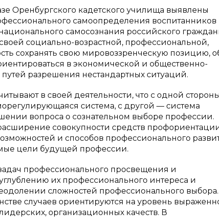
базе Оренбургского кадетского училища выявлены
офессионального самоопределения воспитанников
 национального самосознания российского граждан
 своей социально-возрастной, профессиональной,
сть сохранять свою мировоззренческую позицию, о
риентироваться в экономической и общественно-
 путей разрешения нестандартных ситуаций.
читывают в своей деятельности, что с одной стороны
морегулирующаяся система, с другой — система
шении вопроса о сознательном выборе профессии.
 расширение совокупности средств профориентации
возможностей и способов профессионального развит
имые цели будущей профессии.
задач профессионального просвещения и
углублению их профессионального интереса и
реодолении сложностей профессионального выбора.
стве случаев ориентируются на уровень выраженно
лидерских, организационных качеств. В