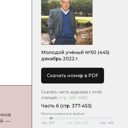
я
Молодой учёный №50 (445)
декабрь 2022 г.
Скачать номер в PDF
Скачать часть журнала с этой
статьей
(стр.
386-388
)
:
Часть 6
(стр. 377-453)
Расположение в файле:
иков
й. —
стр.
377
стр.
386-388
стр.
453