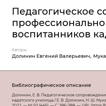
Педагогическое 
профессионально
воспитанников ка
Авторы
Долинин Евгений Валерьевич
,
Мука
Библиографическое описание
Долинин, Е. В. Педагогическое сопровожде
кадетского училища / Е. В. Долинин, Н. Ш. Му
2022. — № 50 (445). — С. 386-388. — URL: https:/