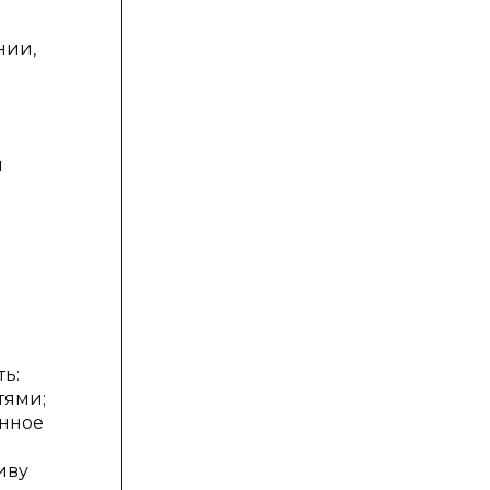
нии,
и
ь:
тями;
енное
иву