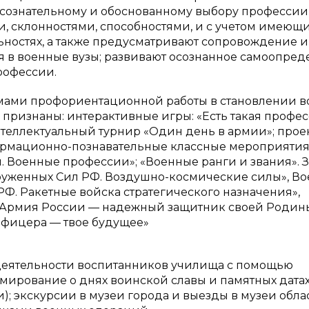
 сознательному и обоснованному выбору профессии
и, склонностями, способностями, и с учетом имеющи
ьностях, а также предусматривают сопровождение и
я в военные вузы; развивают осознанное самоопре
рофессии.
ами профориентационной работы в становлении в
признаны: интерактивные игры: «Есть такая профе
теллектуальный турнир «Один день в армии»; прое
ормационно-познавательные классные мероприятия
 Военные профессии»; «Военные ранги и звания». 
оруженных Сил РФ. Воздушно-космические силы», Во
Ф. Ракетные войска стратегического назначения»,
 Армия России — надежный защитник своей Родин
офицера — твое будущее»
еятельности воспитанников училища с помощью
мирование о днях воинской славы и памятных датах
); экскурсии в музеи города и выезды в музеи облас