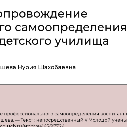
сопровождение
го самоопределени
детского училища
шева Нурия Шахобаевна
ние профессионального самоопределения воспитанн
кашева. — Текст : непосредственный // Молодой учены
/moluch.ru/archive/445/97724.