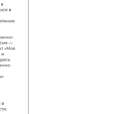
 в
хся в
деление
оенно-
ссия —
кт «Моя
 и
Здесь
енно-
ы»
 в
ти;