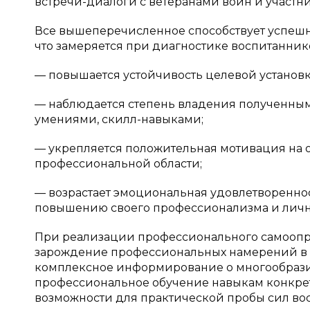
встречи-диалоги с ветеранами войн и участ
Все вышеперечисленное способствует успеш
что замеряется при диагностике воспитанни
— повышается устойчивость целевой установ
— наблюдается степень владения полученн
умениями, скилл-навыками;
— укрепляется положительная мотивация на
профессиональной области;
— возрастает эмоциональная удовлетвореннос
повышению своего профессионализма и личнос
При реализации профессионального самоопр
зарождение профессиональных намерений в 
комплексное информирование о многообрази
профессиональное обучение навыкам конкре
возможности для практической пробы сил во