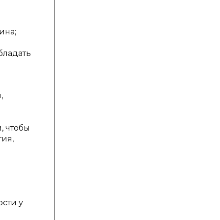
ина;
бладать
,
, чтобы
ия,
сти у