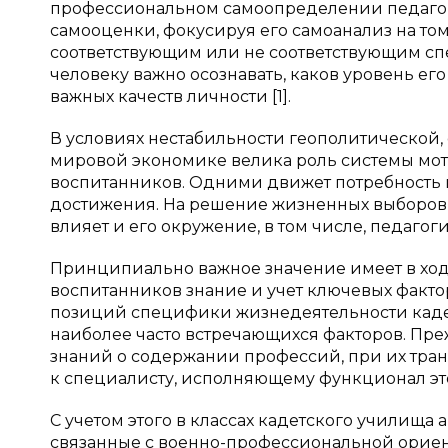
профессиональном самоопределении педагог
самооценки, фокусируя его самоанализ на том,
соответствующим или не соответствующим с
человеку важно осознавать, каков уровень е
важных качеств личности [1].
В условиях нестабильности геополитической
мировой экономике велика роль системы мо
воспитанников. Одними движет потребность
достижения. На решение жизненных выборов, 
влияет и его окружение, в том числе, педагоги,
Принципиально важное значение имеет в хо
воспитанников знание и учет ключевых факто
позиций специфики жизнедеятельности каде
наиболее часто встречающихся факторов. Пре
знаний о содержании профессий, при их тра
к специалисту, исполняющему функционал эт
С учетом этого в классах кадетского училища
связанные с военно-профессиональной орие