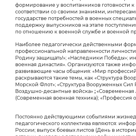
формирование у воспитанников готовности к
соответствии со своими знаниями, интересам
государстве потребностей в военных специал
поддержку выпускников на этапе поступлени
по отношению к военной службе и военной п
Наиболее педагогически действенными форм
профессиональной направленности личности 
Родину защищать!»; «Наследники Победы»; ин
военная династия». Организуются также инф
развивающие часы общения: «Мир профессий.
раскрываются такие темы, как «Структура Во
Морской Флот»; «Структура Вооруженных Сил Р
Воздушно-десантные войска»
;
«Современная
(Современная военная техника); «Профессия 
Постоянно действующими событиями жизнед
педагогического коллектива являются: инфор
России; выпуск боевых листов (День в истории