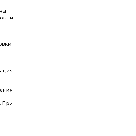
аны
ого и
овки,
зация
тания
. При