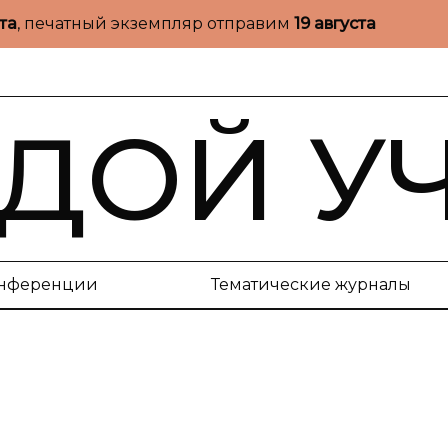
ста
, печатный экземпляр отправим
19 августа
ДОЙ У
нференции
Тематические журналы