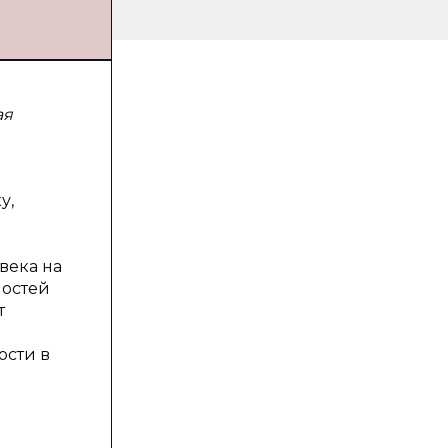
ая
у,
века на
ностей
т
ости в