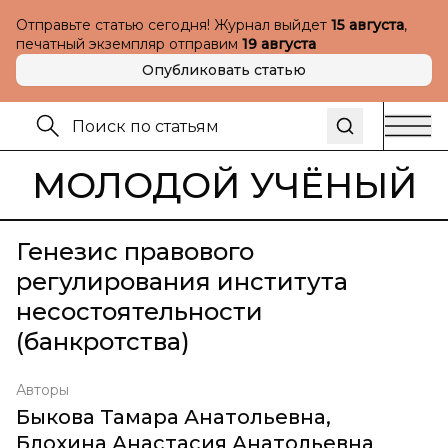
Отправьте статью сегодня! Журнал выйдет
15 августа
,
печатный экземпляр отправим
19 августа
Опубликовать статью
МОЛОДОЙ УЧЁНЫЙ
Генезис правового
регулирования института
несостоятельности
(банкротства)
Авторы
Быкова Тамара Анатольевна
,
Блохина Анастасия Анатольевна