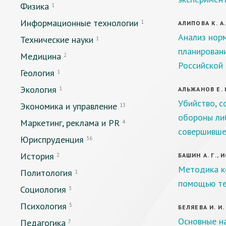
Физика
1
Информационные технологии
1
АЛИПОВА К. А
Анализ норм
Технические науки
1
планирован
Медицина
2
Российской
Геология
1
Экология
1
АЛЬЖАНОВ Е. 
Убийство, 
Экономика и управление
13
обороны ли
Маркетинг, реклама и PR
4
совершивше
Юриспруденция
36
История
2
БАШИН А. Г., 
Методика к
Политология
1
помощью те
Социология
3
Психология
5
БЕЛЯЕВА И. И.
Основные н
Педагогика
7