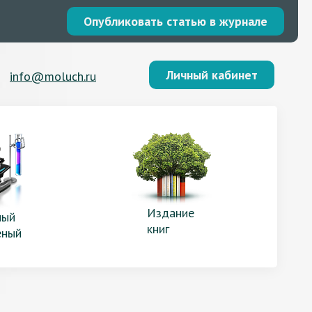
Опубликовать статью в журнале
Личный кабинет
info@moluch.ru
Издание
ый
книг
еный