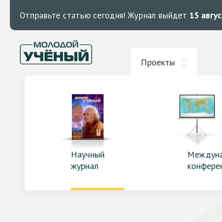
Отправьте статью сегодня!
Журнал выйдет
15 авгу
Проекты
Научный
Междун
журнал
конфере