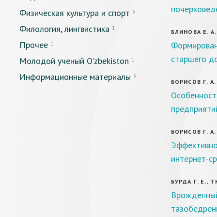
почерковеде
Физическая культура и спорт
3
Филология, лингвистика
1
БЛИНОВА Е. А.
Прочее
Формирован
1
старшего д
Молодой ученый O'zbekiston
1
Информационные материалы
3
БОРИСОВ Г. А.
Особенност
предприяти
БОРИСОВ Г. А.
Эффективно
интернет-с
БУРДА Г. Е., 
Врожденный
тазобедрен