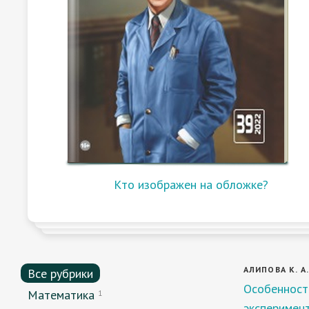
Кто изображен на обложке?
АЛИПОВА К. А
Все рубрики
Особенност
Математика
1
эксперимен