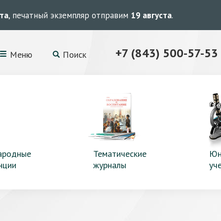
ста
, печатный экземпляр отправим
19 августа
.
+7 (843) 500-57-53
Меню
Поиск
ародные
Тематические
Юн
нции
журналы
уч