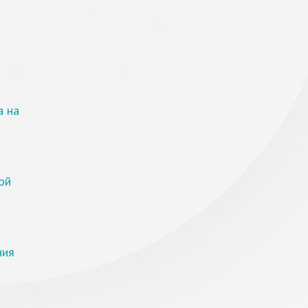
а на
ой
ния