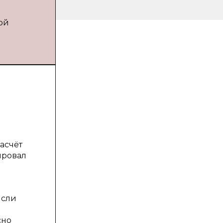
дой
асчёт
ировал
ысли
сно