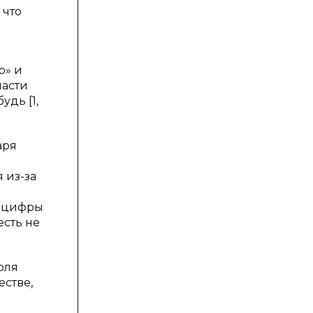
 что
о» и
пасти
удь [1,
аря
 из-за
се цифры
есть не
оля
естве,