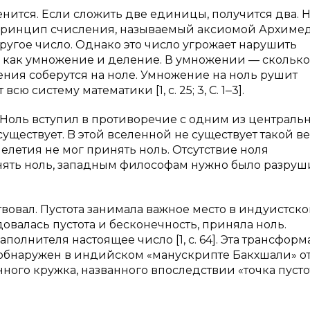
енится. Если сложить две единицы, получится два. 
принцип счисления, называемый аксиомой Архимеда 
другое число. Однако это число угрожает нарушить
 как умножение и деление. В умножении — сколько
еления соберутся на ноле. Умножение на ноль рушит
 систему математики [1, с. 25; 3, С. 1‒3].
 Ноль вступил в противоречие c одним из централь
ществует. B этой вселенной не существует такой ве
елетия не мог принять ноль. Отсутствие ноля
нять ноль, западным философам нужно было разруш
твовал. Пустота занимала важное место в индуистск
овалась пустота и бесконечность, приняла ноль.
олнителя настоящее число [1, с. 64]. Эта трансфор
обнаружен в индийском «манускрипте Бакхшали» от 
ного кружка, названного впоследствии «точка пустот