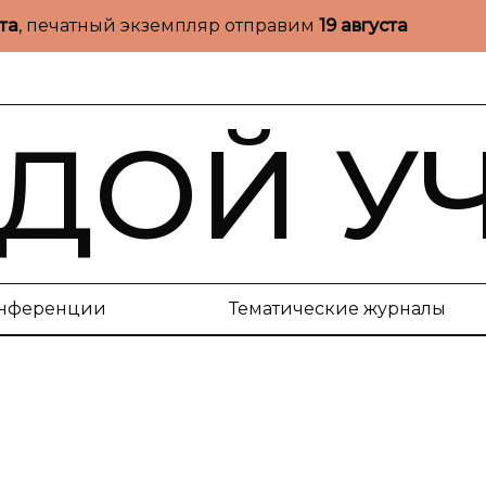
ста
, печатный экземпляр отправим
19 августа
ДОЙ У
нференции
Тематические журналы