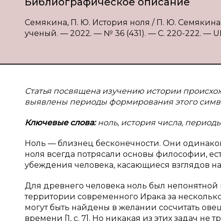
Библиографическое описание
Семякина, П. Ю. История ноля / П. Ю. Семякина
ученый. — 2022. — № 36 (431). — С. 220-222. — UR
Статья посвящена изучению истории происхож
выявлены периоды формирования этого символ
Ключевые слова:
ноль, история числа, период
Ноль — близнец бесконечности. Они одинако
ноля всегда потрясали основы философии, ес
убеждения человека, касающиеся взглядов на
Для древнего человека ноль был непонятной 
территории современного Ирака за несколько
могут быть найдены в желании сосчитать овец,
времени [1, с. 7]. Но никакая из этих задач 