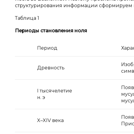
структурирования информации сформируем вс
Таблица 1
Периоды становления ноля
Период
Хара
Изоб
Древность
симв
Появ
I тысячелетие
мусу
н. э
мусу
Появ
X–XIV века
Прио