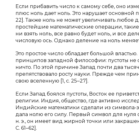
Если прибавить число к самому себе, оно изм
плюс ноль дает ноль. Это нарушает основной 
22]. Также ноль не может увеличивать любое 
простейшие математические операции, такие
ни взять ноль, все равно будет ноль, и все д
числовую ось. Однако деление на ноль меняет всю
Это простое число обладает большой властью.
принципов западной философии: пустоты не су
ничто. По этой причине Запад почти два тысяч
препятствовало росту науки. Прежде чем при
свою вселенную [1, с. 25‒27].
Если Запад боялся пустоты, Восток ее приветс
религии. Индия, общество, где активно исслед
Индийские математики сделали из символа-зап
дала нолю его силу. Первый символ для нуля 
н. э., он имеет вид жирной точки или закрашен
С. 61‒62].