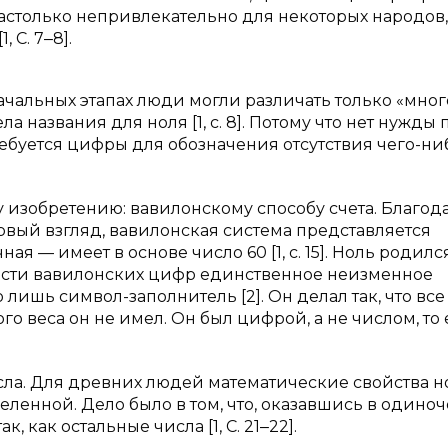
настолько непривлекательно для некоторых народов,
 С. 7‒8].
начальных этапах люди могли различать только «мног
 названия для ноля [1, с. 8]. Потому что нет нужды 
ебуется цифры для обозначения отсутствия чего-ниб
 изобретению: вавилонскому способу счета. Благод
ервый взгляд, вавилонская система представляется
 — имеет в основе число 60 [1, с. 15]. Ноль родился
ости вавилонских цифр единственное неизменное
о лишь символ-заполнитель [2]. Он делал так, что в
го веса он не имел. Он был цифрой, a не числом, то 
числа. Для древних людей математические свойства н
ленной. Дело было в том, что, оказавшись в одиноч
, как остальные числа [1, С. 21‒22].