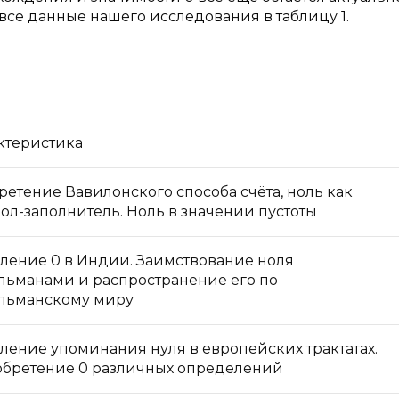
е данные нашего исследования в таблицу 1.
ктеристика
ретение Вавилонского способа счёта, ноль как
ол-заполнитель. Ноль в значении пустоты
ление 0 в Индии. Заимствование ноля
льманами и распространение его по
льманскому миру
ление упоминания нуля в европейских трактатах.
бретение 0 различных определений