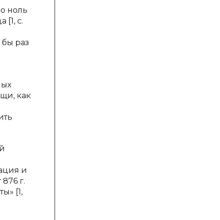
Но ноль
[1, с.
 бы раз
ных
щи, как
ить
ой
мация и
876 г.
ы» [1,