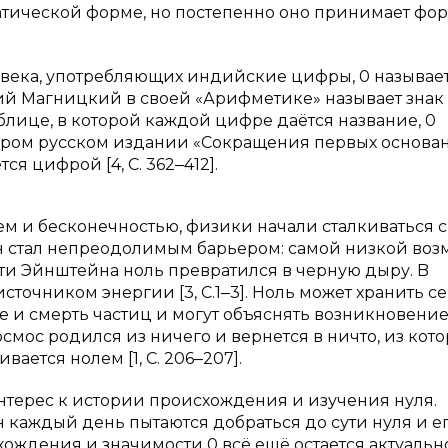
матической форме, но постепенно оно принимает фор
.
I века, употребляющих индийские цифры, 0 называе
тий Магницкий в своей «Арифметике» называет знак
блице, в которой каждой цифре даётся название, 0
 втором русском издании «Сокращения первых основа
ся цифрой [4, С. 362‒412].
м и бесконечностью, физики начали сталкиваться c
н стал непреодолимым барьером: самой низкой во
ти Эйнштейна ноль превратился в черную дыру. B
точником энергии [3, С.1‒3]. Ноль может хранить с
ие и смерть частиц и могут объяснять возникновени
космос родился из ничего и вернется в ничто, из кот
ается нолем [1, С. 206‒207].
нтерес к истории происхождения и изучения нуля.
 каждый день пытаются добраться до сути нуля и е
ождения и значимости 0 всё ещё остается актуальн