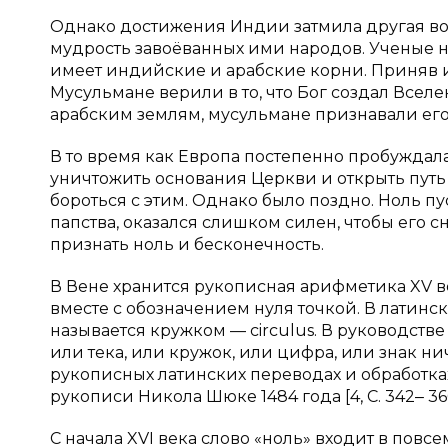
Однако достижения Индии затмила другая во
мудрость завоёванных ими народов. Ученые на
имеет индийские и арабские корни. Приняв 
Мусульмане верили в то, что Бог создал Вселе
арабским землям, мусульмане признавали его [1,
В то время как Европа постепенно пробуждала
уничтожить основания Церкви и открыть путь н
бороться с этим. Однако было поздно. Ноль пу
папства, оказался слишком силен, чтобы его с
признать ноль и бесконечность.
В Вене хранится рукописная арифметика XV в
вместе с обозначением нуля точкой. В латинск
называется кружком — circulus. В руководстве
или тека, или кружок, или цифра, или знак ни
рукописных латинских переводах и обработках 
рукописи Никола Шюке 1484 года [4, С. 342‒ 36
С начала XVI века слово «ноль» входит в повс