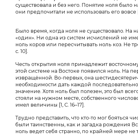
существовала и без него. Понятие ноля было 
они предпочитали не использовать его вовсе [1,
Было время, когда ноля не существовало. На 
«один». Ни одна из систем исчислений не имела
ноль коров или пересчитывать ноль коз. Не тр
с. 10].
Честь открытия ноля принадлежит восточному
этой системе на Востоке появился ноль. На п
извращённой. Во-первых, она шестидесятеричная
необходимости дать каждой последовательн
значение. Хотя ноль был полезен, это был всег
стояли на нужном месте, собственного числово
имел величины [1, С. 16‒17].
Трудно представить, что кто-то мог бояться 
были таинственны, как и загадка рождения Все
ноль ведет себя странно, по крайней мере не так