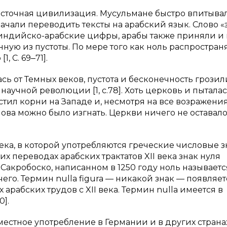
сточная цивилизация. Мусульмане быстро впитыва
чали переводить тексты на арабский язык. Слово «
индийско-арабские цифры, арабы также приняли и 
нную из пустоты. По мере того как ноль распростран
 С. 69‒71].
сь от Темных веков, пустота и бесконечность грозил
аучной революции [1, с.78]. Хоть церковь и пытала
стил корни на Западе и, несмотря на все возражени
нова можно было изгнать. Церкви ничего не оставало
ека, в которой употребляются греческие числовые 
их переводах арабских трактатов XII века знак нуля
 Сакробоско, написанном в 1250 году ноль называетс
чего. Термин nulla figura — никакой знак — появляет
арабских трудов c XII века. Термин nulla имеется в
0].
еместное употребление в Германии и в других страна