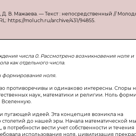
, Д. В. Мажаева. — Текст : непосредственный // Моло
L: https://moluch.ru/archive/431/94855.
дения числа 0. Рассмотрено возникновения ноля и
а как отдельного числа.
ы формирования ноля.
во противоречивы и одинаково интересны. Споры н
тественных наук, математики и религии. Ноль форм
 Вселенную.
и пугающей идеей. Эта концепция возникла на
 столетий до нашей эры. Начала математической м
 в потребности вести учет собственности и течения
не требовала использования ноля, цивилизация прекра