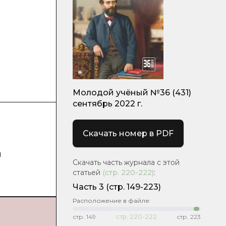
Молодой учёный №36 (431)
сентябрь 2022 г.
Скачать номер в PDF
и
Скачать часть журнала с этой
статьей
(стр.
220-222
)
:
Часть 3
(стр. 149-223)
Расположение в файле:
стр.
149
стр.
220-222
стр.
223