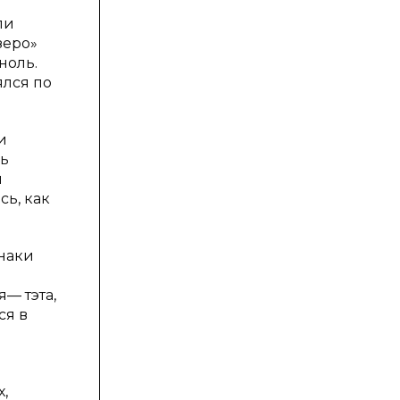
ли
зеро»
ноль.
ялся по
и
сь
я
сь, как
знаки
я— тэта,
ся в
х,