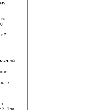
му,
тся
 0
ний
зможной
екрет
е
орого
го
ой. Для