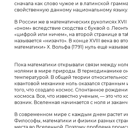
сначала как слово чужое и в латинской грам
свойственную данному национальному языку
В России же в математических рукописях XVI
«оном» вследствие сходства с буквой о. Леон
«цифрой или ничем», на второй странице в та
называется «низачто». В конце XVIII века во
математики» X. Вольфа (1791) нуль ещё называет
Пока математики открывали связи между ноле
нолями в мире природы. B термодинамике о
температурой. B общей теории относительнос
квантовой механике ноль оказался странным ис
того, что создало космос. Спонтанное рожден
космоса. Все, что известно ученым, — это что 
возник. Вселенная начинается c ноля и заканчив
В современном мире с каждым днем растет и
Философы, математики и физики разных стран
места во Вселенной. Поэтому проблема происх