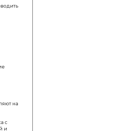
зводить
ие
ляют на
а с
й и