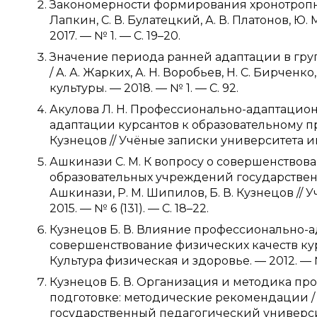
Закономерности формирования хронотропны
Лапкин, С. В. Булатецкий, А. В. Платонов, Ю
2017. — № 1. — С. 19–20.
Значение периода ранней адаптации в гру
/ А. А. Жарких, А. Н. Воробьев, Н. С. Бирчен
культуры. — 2018. — № 1. — С. 92.
Акулова Л. Н. Профессионально-адаптацио
адаптации курсантов к образовательному про
Кузнецов // Учёные записки университета имен
Ашкинази С. М. К вопросу о совершенство
образовательных учреждений государствен
Ашкинази, Р. М. Шипилов, Б. В. Кузнецов //
2015. — № 6 (131). — С. 18–22.
Кузнецов Б. В. Влияние профессионально-
совершенствование физических качеств курсан
Культура физическая и здоровье. — 2012. — № 
Кузнецов Б. В. Организация и методика пр
подготовке: методические рекомендации /
государственный педагогический университе