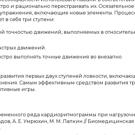
ро и рационально перестраивать их. Осязательное
т упражнения, включающие новые элементы. Процес
т в себя три ступени:
ной точностью движений, выполняемых в относитель
ыстрых движений.
ыстро выполнять точные движения во внезапно
развития первых двух ступеней ловкости, включаю
жнения. Самым эффективным средством развития т
ртивные игры.
временного ряда кардиоритмограммы при нагрузоч
адов, А. Е. Умрюхин, М. М. Лапкин // Биомедицинская
.