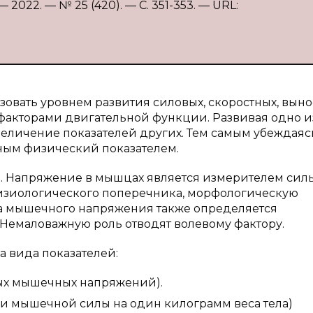
2022. — № 25 (420). — С. 351-353. — URL:
овать уровнем развития силовых, скоростных, вын
факторами двигательной функции. Развивая одно и
величение показателей других. Тем самым убеждаяс
ным физический показателем.
а. Напряжение в мышцах является измерителем силы
изиологического поперечника, морфологическую
а мышечного напряжения также определяется
Немаловажную роль отводят волевому фактору.
а вида показателей:
ых мышечных напряжений).
ли мышечной силы на один килограмм веса тела)