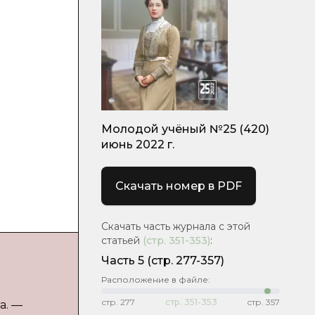
Молодой учёный №25 (420)
июнь 2022 г.
Скачать номер в PDF
Скачать часть журнала с этой
статьей
(стр.
351-353
)
:
Часть 5
(стр. 277-357)
Расположение в файле:
стр.
277
стр.
351-353
стр.
357
а. —