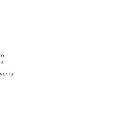
го
а.
честв: