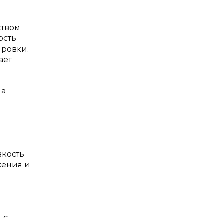
ством
ость
ировки.
ает
на
вкость
жения и
 с