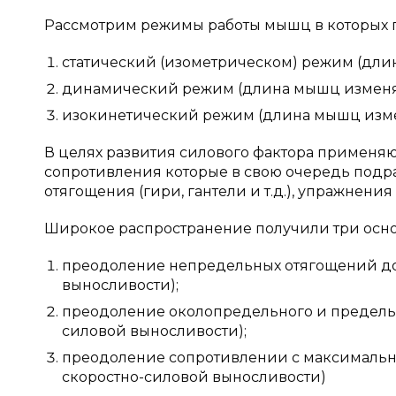
Рассмотрим режимы работы мышц в которых п
статический (изометрическом) режим (дли
динамический режим (длина мышц изменя
изокинетический режим (длина мышц изме
В целях развития силового фактора применя
сопротивления которые в свою очередь подр
отягощения (гири, гантели и т.д.), упражнени
Широкое распространение получили три осно
преодоление непредельных отягощений до 
выносливости);
преодоление околопредельного и предель
силовой выносливости);
преодоление сопротивлении с максимальн
скоростно-силовой выносливости)