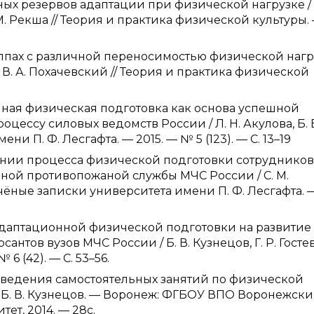
х резервов адаптации при физической нагрузке / 
. М. Рекша // Теория и практика физической культуры.
ппах с различной переносимостью физической наг
ко, В. А. Похачевский // Теория и практика физической
нная физическая подготовка как основа успешной
цессу силовых ведомств России / Л. Н. Акулова, Б. 
и П. Ф. Лесгафта. — 2015. — № 5 (123). — С. 13–19
вании процесса физической подготовки сотрудников
ной противопожаной службы МЧС России / С. М.
 Учёные записки университета имени П. Ф. Лесгафта. 
адаптационной физической подготовки на развитие
тов вузов МЧС России / Б. В. Кузнецов, Г. Р. Гостев 
6 (42). — С. 53–56.
оведения самостоятельных занятий по физической
 Б. В. Кузнецов. — Воронеж: ФГБОУ ВПО Воронежск
т, 2014. — 28с.