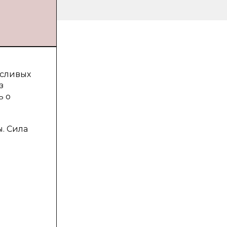
осливых
з
ь о
. Сила