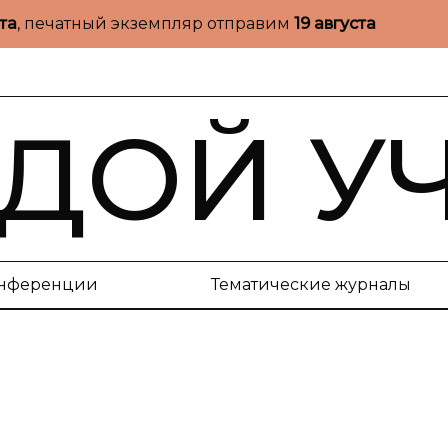
ста
, печатный экземпляр отправим
19 августа
ДОЙ У
нференции
Тематические журналы