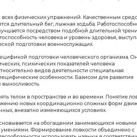
и всех физических упражнений. Качественным сред
ся длительный бег, лыжная ходьба. Работоспособн
лучшается посредством подобной длительной трен
оспособность человека и уровень здоровья, выступ
еской подготовки военнослужащих.
ецификой подготовки человеческого организма. О
ческих, психических показателей человека
Относительно видов деятельности специальная
специфические особенности. Базисом для развития
 выносливость.
ять телом в пространстве и во времени. Понятие ло
стижению новых координационно сложных форм дви
чных, внезапно изменяющихся условиях.
основывается на обогащении занимающихся новыми
 умениями. Формирование ловкости объединено с
есообразности использовать навыки в соответствии