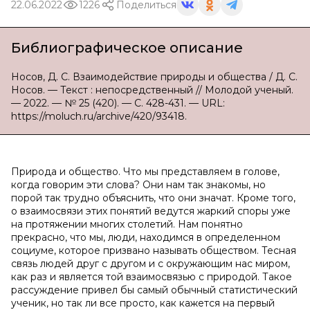
22.06.2022
1226
Поделиться
Библиографическое описание
Носов, Д. С. Взаимодействие природы и общества / Д. С.
Носов. — Текст : непосредственный // Молодой ученый.
— 2022. — № 25 (420). — С. 428-431. — URL:
https://moluch.ru/archive/420/93418.
Природа и общество. Что мы представляем в голове,
когда говорим эти слова? Они нам так знакомы, но
порой так трудно объяснить, что они значат. Кроме того,
о взаимосвязи этих понятий ведутся жаркий споры уже
на протяжении многих столетий. Нам понятно
прекрасно, что мы, люди, находимся в определенном
социуме, которое призвано называть обществом. Тесная
связь людей друг с другом и с окружающим нас миром,
как раз и является той взаимосвязью с природой. Такое
рассуждение привел бы самый обычный статистический
ученик, но так ли все просто, как кажется на первый