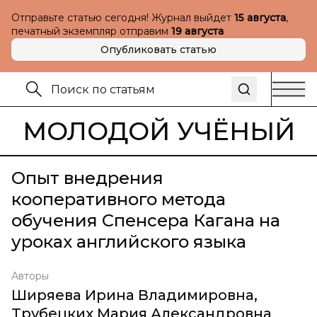
Отправьте статью сегодня! Журнал выйдет
15 августа
,
печатный экземпляр отправим
19 августа
Опубликовать статью
МОЛОДОЙ УЧЁНЫЙ
Опыт внедрения
кооперативного метода
обучения Спенсера Кагана на
уроках английского языка
Авторы
Ширяева Ирина Владимировна
,
Трубецких Мария Александровна