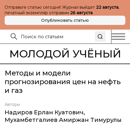
Отправьте статью сегодня! Журнал выйдет
22 августа
,
печатный экземпляр отправим
26 августа
Опубликовать статью
МОЛОДОЙ УЧЁНЫЙ
Методы и модели
прогнозирования цен на нефть
и газ
Авторы
Надиров Ерлан Куатович
,
Мухамбетгалиев Амиржан Тимурулы