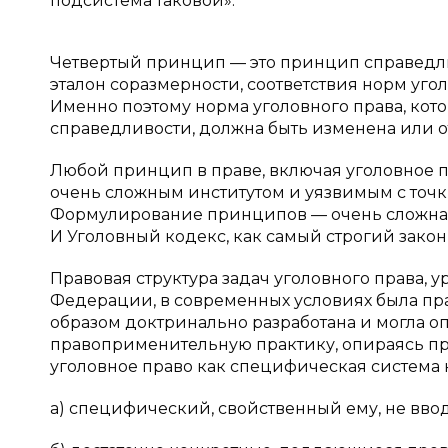
подсистема таковой».
Четвертый принцип — это принцип справедли
эталон соразмерности, соответствия норм уг
Именно поэтому норма уголовного права, котор
справедливости, должна быть изменена или о
Любой принцип в праве, включая уголовное п
очень сложным институтом и уязвимым с точ
Формулирование принципов — очень сложная т
И Уголовный кодекс, как самый строгий закон
Правовая структура задач уголовного права, 
Федерации, в современных условиях была пр
образом доктринально разработана и могла о
правоприменительную практику, опираясь при
уголовное право как специфическая система
а) специфический, свойственный ему, не вво