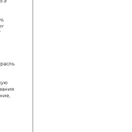
s a
s,
er
трасль
ную
вания
ние,