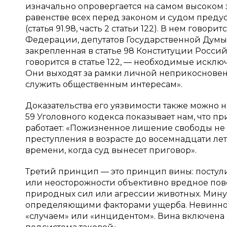
изначально опровергается на самом высоком 
равенстве всех перед законом и судом пред
(статья 91.98, часть 2 статьи 122). В нем гово
Федерации, депутатов Государственной Думы
закрепленная в статье 98 Конституции Росси
говорится в статье 122, — необходимые исклю
Они выходят за рамки личной неприкосновен
служить общественным интересам».
Доказательства его уязвимости также можно на
59 Уголовного кодекса показывает нам, что 
работает: «Пожизненное лишение свободы не
преступления в возрасте до восемнадцати лет
времени, когда суд вынесет приговор».
Третий принцип — это принцип вины: постул
или неосторожности объективно вредное пов
природных сил или агрессии животных. Мину
определяющими факторами ущерба. Невинное
«случаем» или «инцидентом». Вина включена в