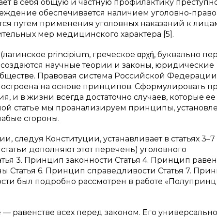
ет в себя общую и частную профилактику преступн
еждение обеспечивается наличием уголовно-право
тся путем применения уголовных наказаний к лица
ельных мер медицинского характера [5].
латинское principium, греческое αρχή, буквально пе
го создаются научные теории и законы, юридические
бществе. Правовая система Российской Федерации
, построена на основе принципов. Сформулировать 
ия, и в жизни всегда достаточно случаев, которые ее
анной статье мы проанализируем принципы, установ
лабые стороны.
, следуя Конституции, устанавливает в статьях 3–7
татьи дополняют этот перечень) уголовного
тья 3. Принцип законности Статья 4. Принцип равен
ы Статья 6. Принцип справедливости Статья 7. При
сти был подробно рассмотрен в работе «Полуприн
— равенстве всех перед законом. Его универсально