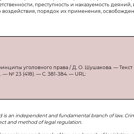
етственности, преступность и наказуемость деяний,
 воздействия, порядок их применения, освобожден
инципы уголовного права / Д. О. Шушакова. — Текст 
 № 23 (418). — С. 381-384. — URL:
and is an independent and fundamental branch of law. Cri
bject and method of legal regulation.