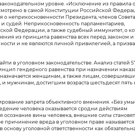
законодательном уровне. «Исключение из правила 
усмотрено в самой Конституции Российской Федер
рится о неприкосновенности Президента, членов Совет
 и судей. Неприкосновенность парламентариев,
йской Федерации, а также судебный иммунитет, о к
чения из принципа равенства всех перед законом и
ности и не являются личной привилегией, а призв
йти в уголовном законодательстве. Анализ статей 57
принцип гендерного равенства при назначении наказ
 назначается женщинам, а также лицам, совершивш
, и мужчинам, достигшим возраста шестьдесят пять 
ирование запрета объективного вменения. «Без умы
едение человека оказывается сродни действиям
я осознание вины человека, внешние силы становят
 причинение вреда в уголовном праве называется
 основу уголовной ответственности как обязательн