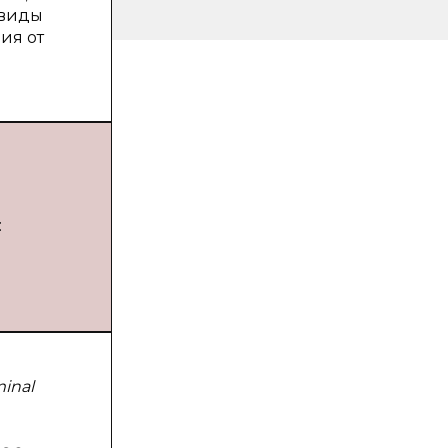
 виды
ия от
:
minal