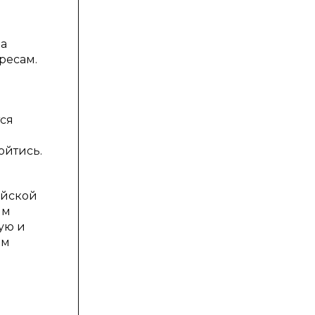
да
ресам.
тся
ойтись.
ийской
ым
ую и
ом