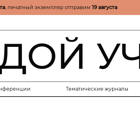
ста
, печатный экземпляр отправим
19 августа
ДОЙ У
нференции
Тематические журналы