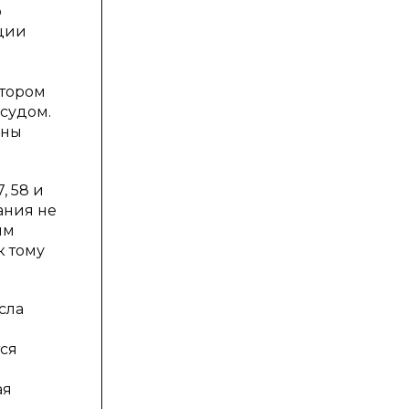
о
ации
а
отором
 судом.
аны
, 58 и
ания не
им
к тому
сла
ся
ая