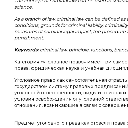
The concept of criminal law can be used in several 
science.
As a branch of law, criminal law can be defined as
conditions, grounds for criminal liability, criminal
measures of criminal legal impact, the procedure fo
punishment.
Keywords:
criminal law, principle, functions, branche
Категория «уголовное право» имеет три самос
права, юридическая наука и учебная дисципл
Уголовное право как самостоятельная отрасл
государством систему правовых предписаний
уголовной ответственности, виды и признаки
условия освобождения от уголовной ответств
отношения, возникающие в связи с совершени
Предмет уголовного права как отрасли права