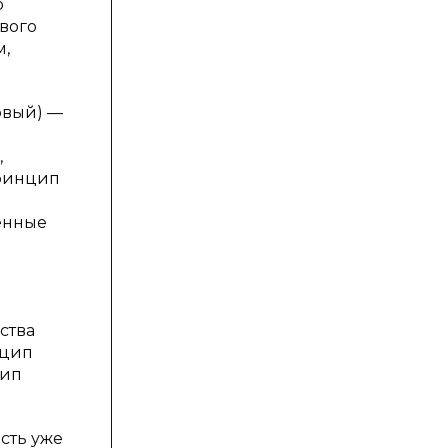
о
вого
м,
рвый) —
,
принцип
ленные
ства
нцип
цип
сть уже