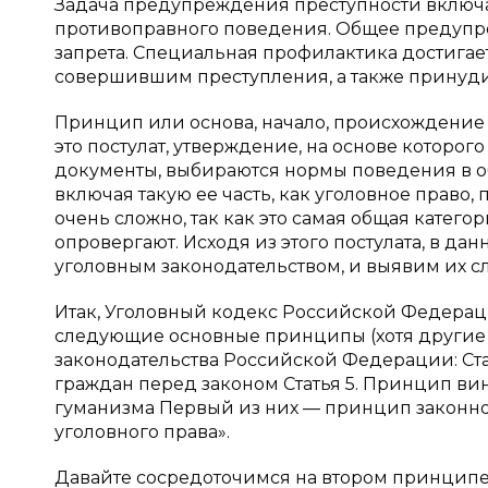
Задача предупреждения преступности включа
противоправного поведения. Общее предупр
запрета. Специальная профилактика достигае
совершившим преступления, а также принудит
Принцип или основа, начало, происхождение (
это постулат, утверждение, на основе которо
документы, выбираются нормы поведения в о
включая такую ее часть, как уголовное право
очень сложно, так как это самая общая категор
опровергают. Исходя из этого постулата, в д
уголовным законодательством, и выявим их с
Итак, Уголовный кодекс Российской Федерации
следующие основные принципы (хотя другие с
законодательства Российской Федерации: Ста
граждан перед законом Статья 5. Принцип вин
гуманизма Первый из них — принцип законно
уголовного права».
Давайте сосредоточимся на втором принципе 