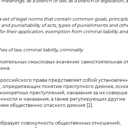
meanings: as a branch of law, as a branch of legislation, a
 a set of legal norms that contain common goals, principle
ity and punishability of acts, types of punishments and oth
r their application, exemption from criminal liability and
s of law, criminal liability, criminality
тоятельных смысловых значения: самостоятельная о
ина.
ь российского права представляет собой установлен
, определяющих понятие преступного деяния, осно
 конкретных преступлений, наказания за их соверше
енности и наказания, а также регулирующих другие
ем общественно опасного деяния [2].
 образует совокупность общественных отношений,