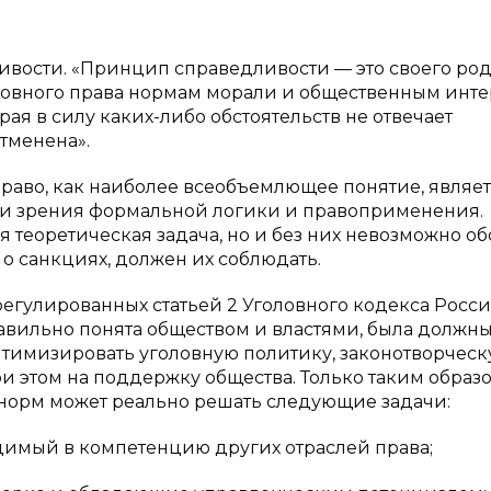
вости. «Принцип справедливости — это своего ро
оловного права нормам морали и общественным инте
ая в силу каких-либо обстоятельств не отвечает
тменена».
раво, как наиболее всеобъемлющее понятие, являе
ки зрения формальной логики и правоприменения.
еоретическая задача, но и без них невозможно об
 о санкциях, должен их соблюдать.
урегулированных статьей 2 Уголовного кодекса Росс
авильно понята обществом и властями, была должн
птимизировать уголовную политику, законотворческ
 этом на поддержку общества. Только таким образ
 норм может реально решать следующие задачи:
димый в компетенцию других отраслей права;