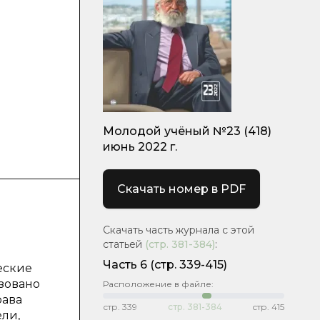
Молодой учёный №23 (418)
июнь 2022 г.
Скачать номер в PDF
Скачать часть журнала с этой
статьей
(стр.
381-384
)
:
Часть 6
(стр. 339-415)
еские
ьзовано
Расположение в файле:
рава
стр.
339
стр.
381-384
стр.
415
ли,