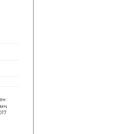
ен
дың
017