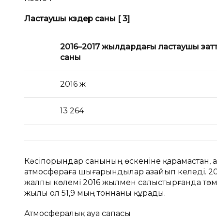
Ластаушы көздер саны
[
3]
2016–2017 жылдардағы ластаушы зат
саны
2016 ж
13 264
Кәсіпорындар санының өскеніне қарамастан,
атмосфераға шығарындылар азайып келеді. 
жалпы көлемі 2016 жылмен салыстырғанда төмен
жылы ол 51,9 мың тоннаны құрады.
Атмосфералық ауа сапасы