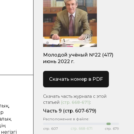
Молодой учёный №22 (417)
июнь 2022 г.
Скачать номер в PDF
Скачать часть журнала с этой
статьей
(стр.
668-671
)
:
лық,
Часть 9
(стр. 607-679)
ір
халық
Расположение в файле:
ің
стр.
607
стр.
668-671
стр.
679
негізгі