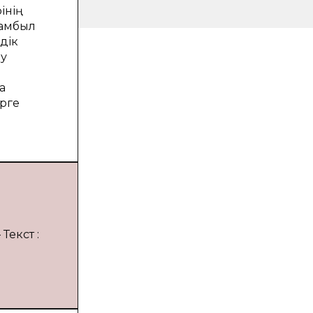
інің
Жамбыл
дік
Шу
а
рге
Текст :