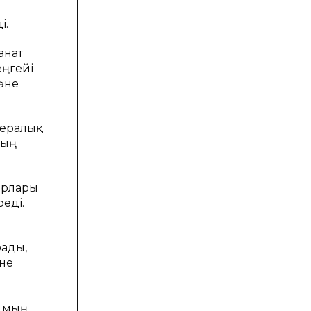
і.
анат
еңгейі
әне
фералық
ның
орлары
еді.
рады,
әне
4 мың