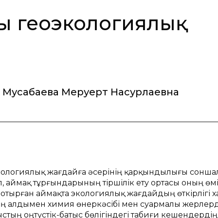
ң геоэкологиялық
Мусабаева Меруерт Насурлаевна
ологиялық жағдайға әсерінің қарқындылығы сонша
, аймақ тұрғындарының тіршілік ету ортасы оның өм
 отырған аймақта экологиялық жағдайдың өткірлігі 
 алдымен химия өнеркәсібі мен суармалы жерлерд
ың оңтүстік-батыс бөлігіндегі табиғи кешендердің 