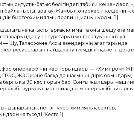
ың оңтүстік-батыс бөлігіндегі табиғи кешендердің 
 байланысты. Қаратау-Жамбыл өнеркәсіп кешенінің ө
індік биогеохимиялық провинцияны құрды. [1]
шылығына қатысты. Құрғақ климатта оны шешу өте м
 салаларында су ресурстарының таралуы шектеулі.
ірі — Шу, Талас және Ассы өзендерінің алаптарында
 жер ресурстарын пайдалану тиімділігі қажетті деңг
 фосфор өнеркәсібінің кәсіпорындары — «Химпром» Ж
 ГРЭС, ЖЭС және басқа да шағын өндіріс орындары,
ада барлығы 90 кәсіпорын бар. Соңғы жылдары машин
неркәсібі, құрылыс материалдары өнеркәсібі айтарлы
ындыларының негізгі үлесі химиялық сектор,
ндарына түседі (Кесте 1).