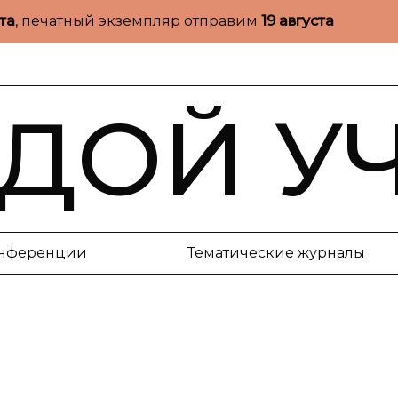
ста
, печатный экземпляр отправим
19 августа
ДОЙ У
нференции
Тематические журналы