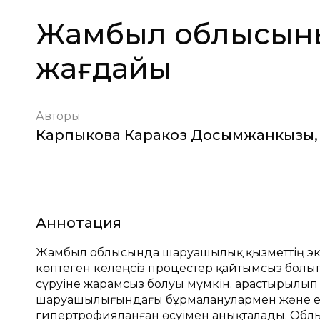
Жамбыл облысыны
жағдайы
Авторы
Карпыкова Каракоз Досымжанкызы
,
Аннотация
Жамбыл облысында шаруашылық қызметтің эк
көптеген келеңсіз процестер қайтымсыз болып
сүруіне жарамсыз болуы мүмкін. Қарастырылып
шаруашылығындағы бұрмаланулармен және ең
гипертрофияланған өсуімен анықталады. Облыст