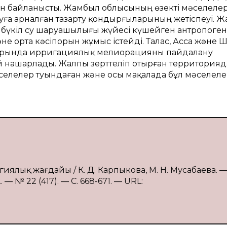
н байланысты. Жамбыл облысының өзекті мәселелер
туға арналған тазарту қондырғыларының жетіспеуі. 
, бүкіл су шаруашылығы жүйесі күшейген антропоген
не орта кәсіпорын жұмыс істейді. Талас, Асса және 
ндарында ирригациялық мелиорацияны пайдалану
й нашарлады. Жалпы зерттеліп отырған территорияд
селелер туындаған және осы мақалада бұл мәселеле
лық жағдайы / К. Д. Карпыкова, М. Н. Мусабаева. — 
 № 22 (417). — С. 668-671. — URL: