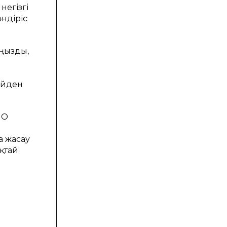
негізгі
ндіріс
аңызды,
ейден
ПО
а жасау
қтай