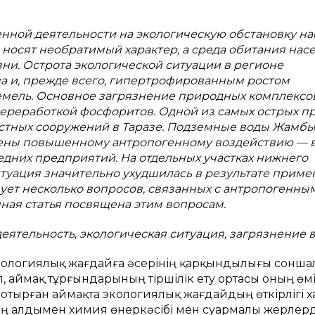
нной деятельности на экологическую обстановку на
 носят необратимый характер, а среда обитания нас
ни. Острота экологической ситуации в регионе
а и, прежде всего, гипертрофированным ростом
мель. Основное загрязнение природных комплексов
 переработкой фосфоритов. Одной из самых острых 
истных сооружений в Таразе. Подземные воды Жамб
ржены повышенному антропогенному воздействию — 
едних предприятий. На отдельных участках нижнего
ситуация значительно ухудшилась в результате прим
ет несколько вопросов, связанных с антропогенны
ная статья посвящена этим вопросам.
еятельность, экологическая ситуация, загрязнение в
ологиялық жағдайға әсерінің қарқындылығы сонша
, аймақ тұрғындарының тіршілік ету ортасы оның өм
 отырған аймақта экологиялық жағдайдың өткірлігі 
 алдымен химия өнеркәсібі мен суармалы жерлерд