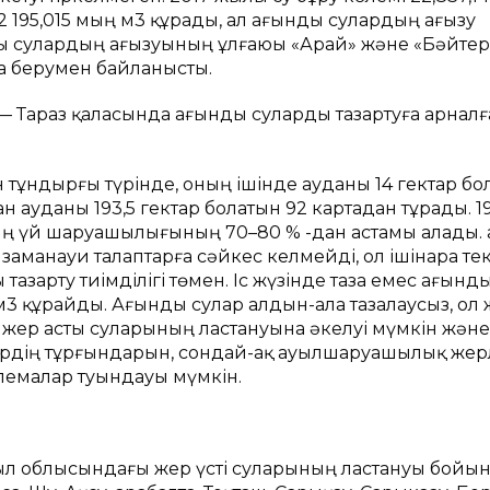
2 195,015 мың м3 құрады, ал ағынды сулардың ағызу
нды сулардың ағызуының ұлғаюы «Арай» және «Бәйте
а берумен байланысты.
— Тараз қаласында ағынды суларды тазартуға арналғ
 тұндырғы түрінде, оның ішінде ауданы 14 гектар бо
ан ауданы 193,5 гектар болатын 92 картадан тұрады. 1
ң үй шаруашылығының 70–80 % -дан астамы алады. Қа
заманауи талаптарға сәйкес келмейді, ол ішінара те
зарту тиімділігі төмен. Іс жүзінде таза емес ағынд
3 құрайды. Ағынды сулар алдын-ала тазалаусыз, ол
л жер асты суларының ластануына әкелуі мүмкін және
дің тұрғындарын, сондай-ақ ауылшаруашылық жер
лемалар туындауы мүмкін.
л облысындағы жер үсті суларының ластануы бойын