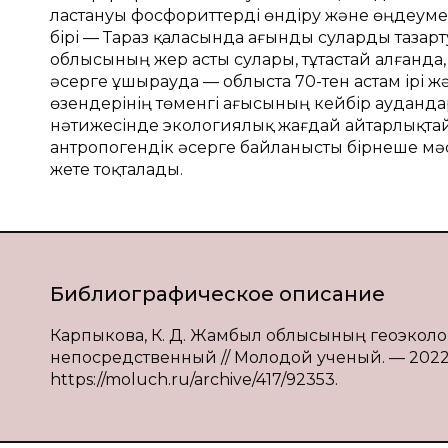
ластануы фосфориттерді өндіру және өңдеуме
бірі — Тараз қаласында ағынды суларды тазар
облысының жер асты сулары, тұтастай алғанда
әсерге ұшырауда — облыста 70-тен астам ірі жә
өзендерінің төменгі ағысының кейбір ауда
нәтижесінде экологиялық жағдай айтарлықта
антропогендік әсерге байланысты бірнеше мә
жете тоқталады.
Библиографическое описание
Карпыкова, К. Д. Жамбыл облысының геоэкология
непосредственный // Молодой ученый. — 2022. —
https://moluch.ru/archive/417/92353.