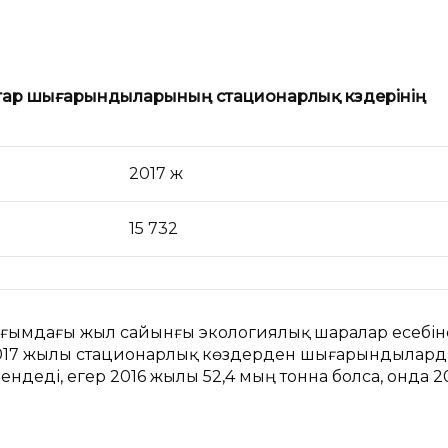
тар шығарындыларының стационарлық көздерінің
2017 ж
15 732
 ағымдағы жыл сайынғы экологиялық шаралар есебін
2017 жылы стационарлық көздерден шығарындылар
деді, егер 2016 жылы 52,4 мың тонна болса, онда 2