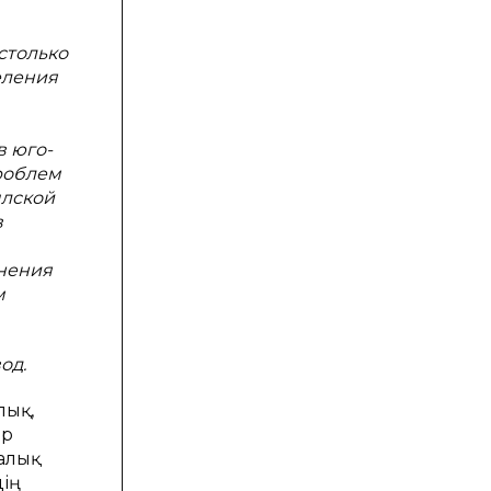
столько
еления
 юго-
проблем
ылской
в
енения
м
од.
лық,
ір
халық
ің