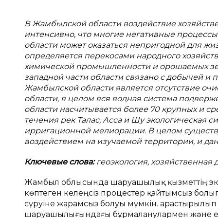
В Жамбылской области воздействие хозяйстве
интенсивно, что многие негативные процессы
области может оказаться непригодной для жиз
определяется перекосами народного хозяйств
химической промышленности и орошаемых зе
западной части области связано с добычей и
Жамбылской области является отсутствие оч
области, в целом вся водная система подве
области насчитывается более 70 крупных и ср
течения рек Талас, Асса и Шу экологическая 
ирригационной мелиорации. В целом существу
воздействием на изучаемой территории, и дан
Ключевые слова:
геоэкология, хозяйственная д
Жамбыл облысында шаруашылық қызметтің эк
көптеген келеңсіз процестер қайтымсыз болып
сүруіне жарамсыз болуы мүмкін. Қарастырылып
шаруашылығындағы бұрмаланулармен және ең