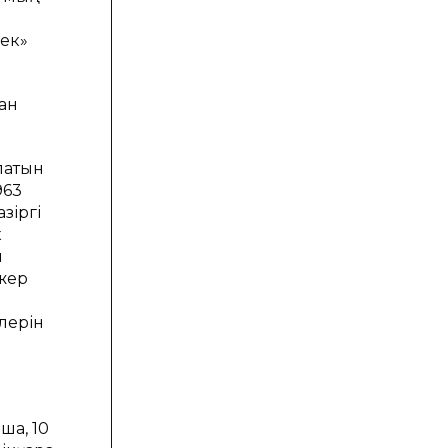
рек»
ан
латын
963
зіргі
к
ы
 жер
лерін
ша, 10