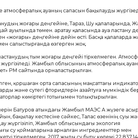
е атмосфералық ауаның сапасын бақылауды жүргізед
анудың жоғары деңгейіне, Тараз, Шу қалаларында, Ж
дай ауылында төмен. Қаратау қаласында ауа ластану д
 «жоғары» деңгейіне дейін өсті. Басқа қалаларда ж
мен салыстырғанда өзгерген жоқ.
астанудың тым жоғары деңгейі тіркелмеген. Атмос
 жүргізіледі. Жамбыл облысының атмосфералық ауа
мет» РМҚ сайтында орналастырылған.
ілген, қоршаған орта сапасының мақсаттағы индикат
арды және сутегі фторидтерін азайтуға мүмкіндік бер
аторлар көміртегі тотығымен толықтырылған.
нділерін Батуров атындағы Жамбыл МАЭС АҚ жүзеге асы
йын, бақылау кестесіне сәйкес, Талас өзенінің суы ж
ау жүргізіліп, Жамбыл облысындағы экология
ғы су қоймаларына арналған ингредиенттер мен
туі тіркелмеген. 2017 жылы су бұру көлемі 22,837,1