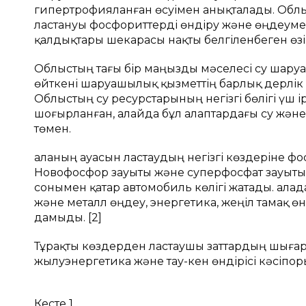
гипертрофияланған өсуімен анықталады. Облыст
ластануы фосфориттерді өндіру және өңдеумен
қалдықтары шекарасы нақты белгіленбеген өз
Облыстың тағы бір маңызды мәселесі су шаруа
өйткені шаруашылық қызметтің барлық дерлік
Облыстың су ресурстарының негізгі бөлігі үш 
шоғырланған, алайда бұл алаптардағы су және
төмен.
Қаланың ауасын ластаудың негізгі көздеріне
Новофосфор зауыты және суперфосфат зауыты,
сонымен қатар автомобиль көлігі жатады. Қал
және металл өңдеу, энергетика, жеңіл тамақ ө
дамыды. [2]
Тұрақты көздерден ластаушы заттардың шығар
жылуэнергетика және тау-кен өндірісі кәсіпоры
Кесте 1