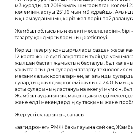
м3 құрады, ал 2016 жылы шығарылған көлемі 2
көлемінің артуы 251,16 мың м3 құрайды. Ағы
ықшамауданының кәріз желілерін пайдалануғ
Жамбыл облысының өзекті мәселелерінің бірі 
тазарту қондырғыларының жетіспеуі.
Кәрізді тазарту қондырғылары саздан жасалған
12 карта және сүзгі алқаптары түрінде ұсынылғ
жылдан бастап жұмыстың басталуы, бұл қаланы
уақытта ағынды суларды тазарту технологиясы 
механикалық қоспалармен, ал ағынды суларды та
сулардың жылдық көлемі жылына 24 016 мың м
асты суларының ластануына әкелуі мүмкін, бұ
Жамбыл ауданының маңындағы елді мекендер
және елді мекендердің су тасқыны және проб
Жер үсті суларының сапасы
«Қазгидромет» РМЖ бақылауына сәйкес, Жамбы