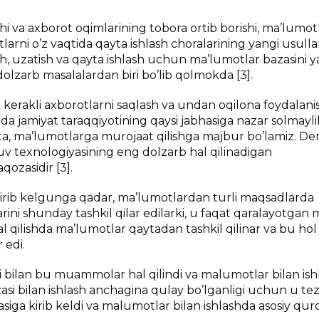
hi va axborot oqimlarining tobora ortib borishi, ma’lumot
larni o’z vaqtida qayta ishlash choralarining yangi usullar
, uzatish va qayta ishlash uchun ma’lumotlar bazasini ya
zarb masalalardan biri bo’lib qolmokda [3].
i kerakli axborotlarni saqlash va undan oqilona foydalan
 jamiyat taraqqiyotining qaysi jabhasiga nazar solmayli
tta, ma’lumotlarga murojaat qilishga majbur bo’lamiz. D
uv texnologiyasining eng dolzarb hal qilinadigan
ozasidir [3].
kirib kelgunga qadar, ma’lumotlardan turli maqsadlarda
rini shunday tashkil qilar edilarki, u faqat qaralayotgan 
hal qilishda ma’lumotlar qaytadan tashkil qilinar va bu hol
 edi.
 bilan bu muammolar hal qilindi va malumotlar bilan ish
azasi bilan ishlash anchagina qulay bo’lganligi uchun u te
iga kirib keldi va malumotlar bilan ishlashda asosiy qur