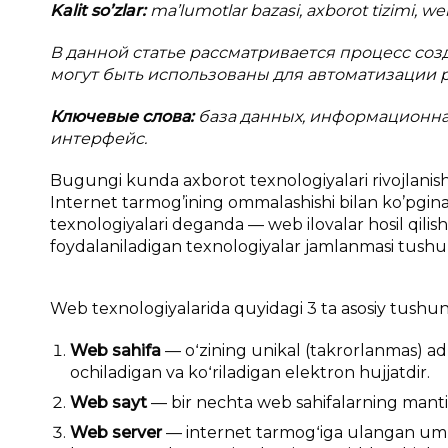
Kalit so’zlar:
ma’lumotlar bazasi, axborot tizimi, we
В данной статье рассматривается процесс со
могут быть использованы для автоматизации 
Ключевые слова:
база данных, информационная 
интерфейс.
Bugungi kunda axborot texnologiyalari rivojlanishi
Internet tarmog’ining ommalashishi bilan ko’pgin
texnologiyalari deganda — web ilovalar hosil qilish
foydalaniladigan texnologiyalar jamlanmasi tushuni
Web texnologiyalarida quyidagi 3 ta asosiy tushu
Web sahifa
— oʻzining unikal (takrorlanmas) ad
ochiladigan va koʻriladigan elektron hujjatdir.
Web sayt
— bir nechta web sahifalarning mantiqi
Web server
— internet tarmogʻiga ulangan um