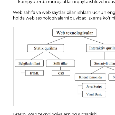
kompyuterda murojaatlarni qayta ishlovchi dast
Web sahifa va web saytlar bilan ishlash uchun 
holda web texnologiyalarni quyidagi sxema koʻrini
1-rasm. Web texnologiyalarning sinflanishi