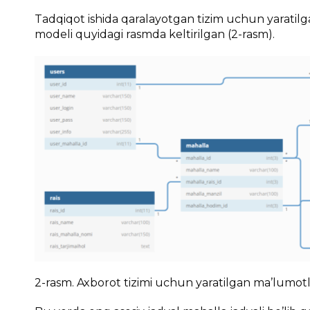
Tadqiqot ishida qaralayotgan tizim uchun yaratilga
modeli quyidagi rasmda keltirilgan (2-rasm).
2-rasm. Axborot tizimi uchun yaratilgan ma’lumotl