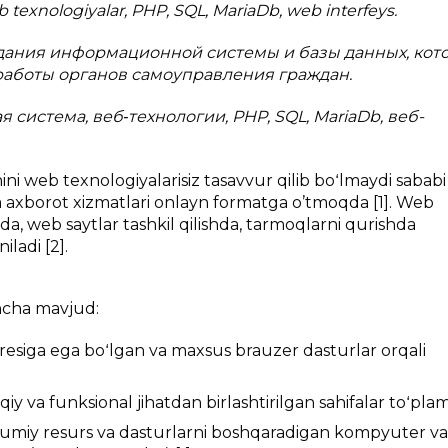
b texnologiyalar, PHP, SQL, MariaDb, web interfeys.
здания информационной системы и базы данных, кот
работы органов самоуправления граждан.
система, веб‑технологии, PHP, SQL, MariaDb, веб-
ni web texnologiyalarisiz tasavvur qilib boʻlmaydi sababi
a axborot xizmatlari onlayn formatga o’tmoqda [1]. Web
da, web saytlar tashkil qilishda, tarmoqlarni qurishda
ladi [2].
ncha mavjud:
resiga ega boʻlgan va maxsus brauzer dasturlar orqali
y va funksional jihatdan birlashtirilgan sahifalar toʻplam
umiy resurs va dasturlarni boshqaradigan kompyuter v