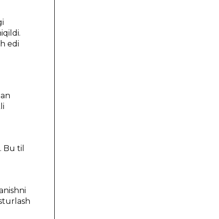
gi
qildi.
h edi
dan
li
 Bu til
anishni
sturlash