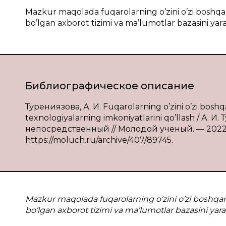
Mazkur maqolada fuqarolarning o’zini o’zi boshqari
bo’lgan axborot tizimi va ma’lumotlar bazasini yara
Библиографическое описание
Турениязова, А. И. Fuqarolarning o’zini o’zi boshqa
texnologiyalarning imkoniyatlarini qo’llash / А. И
непосредственный // Молодой ученый. — 2022. —
https://moluch.ru/archive/407/89745.
Mazkur maqolada fuqarolarning o’zini o’zi boshqari
bo’lgan axborot tizimi va ma’lumotlar bazasini yarat