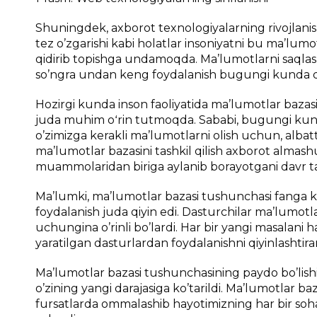
Shuningdek, axborot texnologiyalarning rivojlanis
tez o’zgarishi kabi holatlar insoniyatni bu ma’lumot
qidirib topishga undamoqda. Ma’lumotlarni saqlash
so’ngra undan keng foydalanish bugungi kunda dol
Hozirgi kunda inson faoliyatida ma’lumotlar bazas
juda muhim oʻrin tutmoqda. Sababi, bugungi kunda
o’zimizga kerakli ma’lumotlarni olish uchun, alba
ma’lumotlar bazasini tashkil qilish axborot almash
muammolaridan biriga aylanib borayotgani davr taq
Ma’lumki, ma’lumotlar bazasi tushunchasi fanga 
foydalanish juda qiyin edi. Dasturchilar ma’lumotla
uchungina o’rinli bo’lardi. Har bir yangi masalani 
yaratilgan dasturlardan foydalanishni qiyinlashtirar
Ma’lumotlar bazasi tushunchasining paydo bo’lishi
o’zining yangi darajasiga ko’tarildi. Ma’lumotlar b
fursatlarda ommalashib hayotimizning har bir sohas