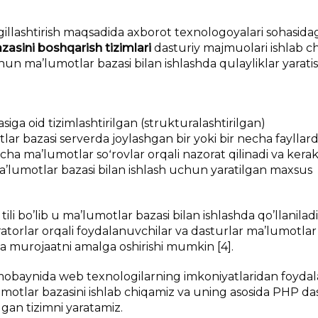
gillashtirish maqsadida axborot texnologoyalari sohasida
zasini boshqarish tizimlari
dasturiy majmuolari ishlab chi
 ma’lumotlar bazasi bilan ishlashda qulayliklar yaratis
a oid tizimlashtirilgan (strukturalashtirilgan)
r bazasi serverda joylashgan bir yoki bir necha fayllar
rcha ma’lumotlar soʻrovlar orqali nazorat qilinadi va kerak
 ma’lumotlar bazasi bilan ishlash uchun yaratilgan maxsus
bo’lib u ma’lumotlar bazasi bilan ishlashda qo’llaniladi.
ratorlar orqali foydalanuvchilar va dasturlar ma’lumotlar
ga murojaatni amalga oshirishi mumkin [4].
i mobaynida web texnologilarning imkoniyatlaridan foydal
motlar bazasini ishlab chiqamiz va uning asosida PHP da
lgan tizimni yaratamiz.