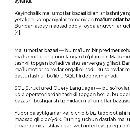
aylandi.
Keyinchalik ma’lumotlar bazasi bilan ishlashni yen
yetakchi kompaniyalar tomonidan
ma’lumotlar ba
Bundan asosiy maqsad oddiy foydalanuvchilar uchun
[4].
Ma’lumotlar bazasi — bu ma’lum bir predmet sohasig
ma’lumotlarning nomlangan to’plamidir. Ma’lumotla
tashkil topgan bo’ladi va shu serverga yigʻiladi. Ba
ma’lumotlar so’rovlar orqali olinadi. Bu so’rovlar
dasturlash tili bo’lib u SQL tili deb nomlanadi.
SQL(Structured Query Language) — bu soʻrovlar tili 
koʻp operatorlardan tashkil topgan boʻlib, bu ope
bazasini boshqarish tizimidagi ma’lumotlar bazasi
Yuqorida aytilganlar kelib chiqib biz tadqiqot ish
maqsad qilib qo’ydik. Buning uchun dastlab ma’lu
tili yordamida ishlaydigan web interfeysga ega bo’