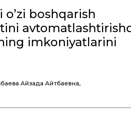
i o’zi boshqarish
atini avtomatlashtirish
ning imkoniyatlarini
лбаева Айзада Айтбаевна
,