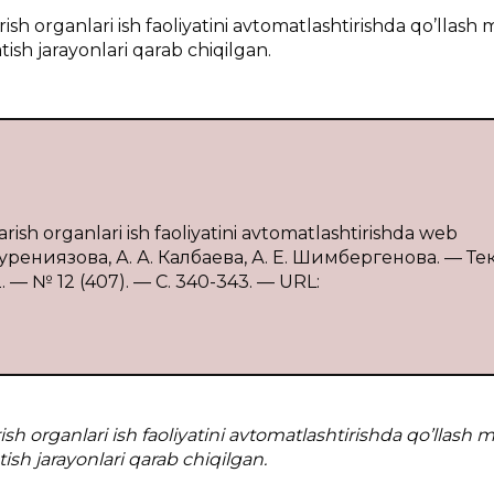
sh organlari ish faoliyatini avtomatlashtirishda qo’llas
tish jarayonlari qarab chiqilgan.
rish organlari ish faoliyatini avtomatlashtirishda web
. Турениязова, А. А. Калбаева, А. Е. Шимбергенова. — Тек
 № 12 (407). — С. 340-343. — URL:
sh organlari ish faoliyatini avtomatlashtirishda qo’llash
ish jarayonlari qarab chiqilgan.