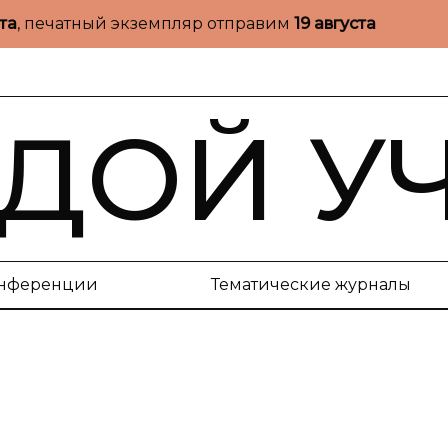
ста
, печатный экземпляр отправим
19 августа
ДОЙ У
нференции
Тематические журналы