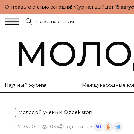
Отправьте статью сегодня! Журнал выйдет
15 авгу
МОЛО
Научный журнал
Международные ко
Молодой ученый O'zbekiston
27.03.2022
106
Поделиться