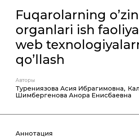
Fuqarolarning o’zin
organlari ish faoliy
web texnologiyalar
qo’llash
Авторы
Турениязова Асия Ибрагимовна
,
Ка
Шимбергенова Анора Енисбаевна
Аннотация