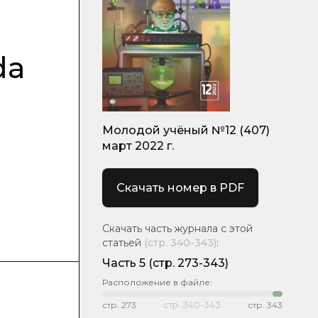
da
Молодой учёный №12 (407)
март 2022 г.
Скачать номер в PDF
Скачать часть журнала с этой
статьей
(стр.
340-343
)
:
Часть 5
(стр. 273-343)
Расположение в файле:
стр.
273
стр.
340-343
стр.
343