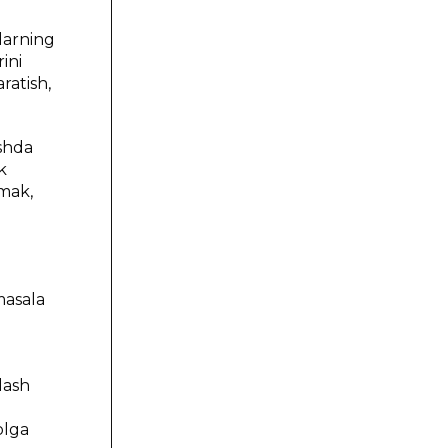
larning
ini
ratish,
ishda
k
emak,
masala
lash
z
olga