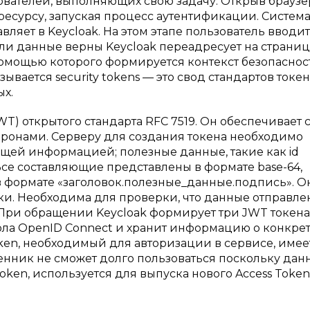
ователей, выполняющих свою задачу. Открыв браузе
ресурсу, запуская процесс аутентификации. Система
ляет в Kеyсloak. На этом этапе пользователь вводит
сли данные верны Kеyсloak переадресует на страниц
омощью которого формируется контекст безопаснос
ается security tokens — это свод стандартов токе
ых.
WT) открытого стандарта RFC 7519. Он обеспечивает 
ронами. Серверу для создания токена необходимо
бщей информацией; полезные данные, такие как id
Все составляющие представлены в формате base-64,
 в формате «заголовок.полезные_данные.подпись». О
ки. Необходима для проверки, что данные отправл
ри обращении Kеyсloak формирует три JWT токена.
ола OpenID Connect и хранит информацию о конкре
Token, необходимый для авторизации в сервисе, имее
енник не сможет долго пользоваться поскольку да
oken, используется для выпуска нового Access Token