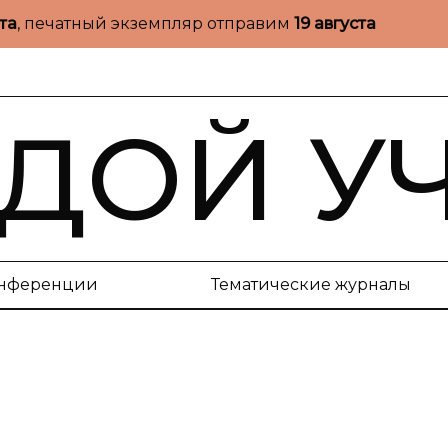
ста
, печатный экземпляр отправим
19 августа
ДОЙ У
нференции
Тематические журналы