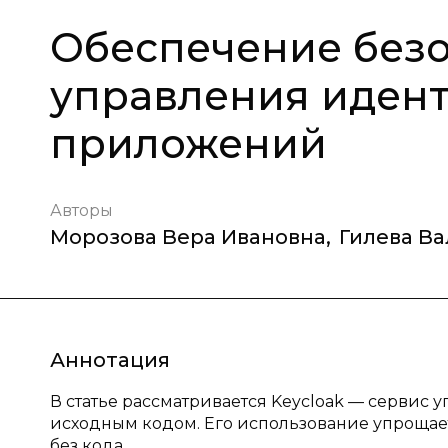
Обеспечение безо
управления иден
приложений
Авторы
Морозова Вера Ивановна
,
Гилева В
Аннотация
В статье рассматривается Kеyсloak — сервис
исходным кодом. Его использование упрощае
без кода.