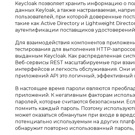
Kеyсloak позволяет хранить информацию о по
данных Keyloak, а также настраиваемая, напр
пользователей, при которой доверенные пос
такие как Асtivе Dirесtory и Lightweight Dire
аутентификации поставщиков удостоверений 
Для взаимодействия компонентов приложения 
тестирования для выполнения HTTP-запросов
выданным Kеyсloak. Как распределенная систе
Веб-сервисы REST масштабируемые при взаим
интерфейсов и легкость обслуживания. Они 
приложений API это логичный, эффективный 
В настоящее время пароли являются преобл
приложений. К негативным факторам использ
паролей, которые считаются безопасными. Есл
помнить каждый пароль. Поэтому используютс
может оказаться обманутым при входе в вред
потенциально используемым на других платф
обнаружит повторно использованный пароль, 