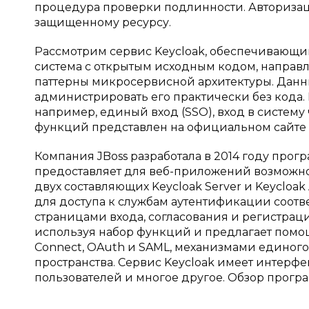
процедура проверки подлинности. Авторизац
защищенному ресурсу.
Рассмотрим сервис Kеyсloak, обеспечивающи
система с открытым исходным кодом, направ
паттерны микросервисной архитектуры. Данн
администрировать его практически без кода.
например, единый вход (SSO), вход в систему
функций представлен на официальном сайте [
Компания JBoss разработала в 2014 году прог
предоставляет для веб-приложений возможно
двух составляющих Kеyсloak Server и Kеyсloak
для доступа к службам аутентификации соотв
страницами входа, согласования и регистраци
используя набор функций и предлагает помо
Connect, OAuth и SAML, механизмами единог
пространства. Сервис Kеyсloak имеет интерфе
пользователей и многое другое. Обзор програ