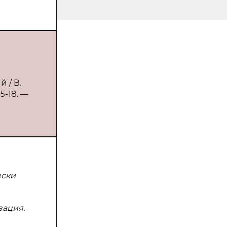
 / В.
5-18. —
ески
зация.