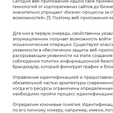
Сегодня веб-приложения нашли свое примен
технологий от корпоративных сайтов до бизне
значительно упрощают «бизнес-процессы за 
возможностей» [1]. Поэтому веб-приложения
Для них в первую очередь, свойственны уязв
злоумышленник получает возможность войти 
мошеннические операции. Существуют классы
уязвимости в обеспечении защиты веб-прилож
раскрывающие уязвимости на этапе создания
соблюдение политик информационной безопа
брандмауэр, который фильтрует трафик и бло
Управление идентификацией и предоставлени
обязательной частью архитектуры современн
когда его ресурсы ограничены определенным
необходимо пройти процесс идентификации 
Определим ключевые понятия. Идентификаци
по его личному номеру, например, имени, ло