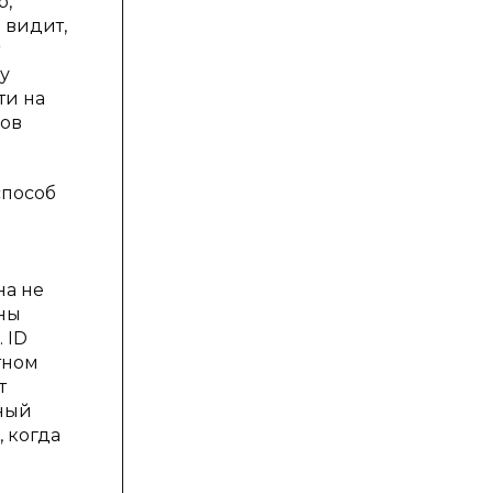
р,
 видит,
у
ти на
нов
способ
на не
ены
 ID
тном
т
нный
, когда