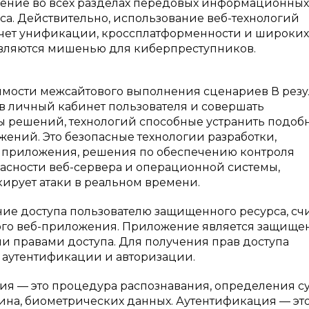
ение во всех разделах передовых информационных
са. Действительно, использование веб-технологий
счет унификации, кроссплатформенности и широких
 являются мишенью для киберпреступников.
имости межсайтового выполнения сценариев В резу
в личный кабинет пользователя и совершать
 решений, технологий способные устранить подоб
ений. Это безопасные технологии разработки,
 приложения, решения по обеспечению контроля
сности веб-сервера и операционной системы,
кирует атаки в реальном времени.
е доступа пользователю защищенного ресурса, счи
ого веб-приложения. Приложение является защище
и правами доступа. Для получения прав доступа
аутентификации и авторизации.
я — это процедура распознавания, определения с
гина, биометрических данных. Аутентификация — эт