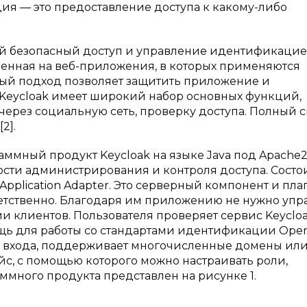
ия — это предоставление доступа к какому-либо
й безопасный доступ и управление идентификацией
ленная на веб-приложения, в которых применяются
ый подход позволяет защитить приложение и
 Kеyсloak имеет широкий набор основных функций,
 через социальную сеть, проверку доступа. Полный 
2].
раммный продукт Kеyсloak на языке Java под Apache2
сти администрирования и контроля доступа. Состои
 Application Adapter. Это серверный компонент и пл
етственно. Благодаря им приложению не нужно упр
и клиентов. Пользователя проверяет сервис Kеyсloa
щь для работы со стандартами идентификации Ope
о входа, поддерживает многочисленные домены ил
йс, с помощью которого можно настраивать роли,
ммного продукта представлен на рисунке 1.