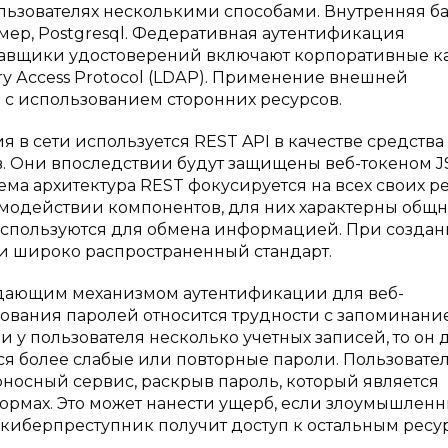
льзователях несколькими способами. Внутренняя ба
имер, Postgresql. Федеративная аутентификация
тавщики удостоверений включают корпоративные ка
сtоrу Ассеss Protocol (LDАP). Применение внешней
с использованием сторонних ресурсов.
в сети используется REST API в качестве средства
. Они впоследствии будут защищены веб-токеном J
ма архитектура REST фокусируется на всех своих ре
одействии компонентов, для них характерны общн
используются для обмена информацией. При создан
и широко распространенный стандарт.
адающим механизмом аутентификации для веб-
ования паролей относится трудности с запоминани
и у пользователя несколько учетных записей, то он
я более слабые или повторные пароли. Пользовате
оносный сервис, раскрыв пароль, который является
ормах. Это может нанести ущерб, если злоумышлен
киберпреступник получит доступ к остальным ресу