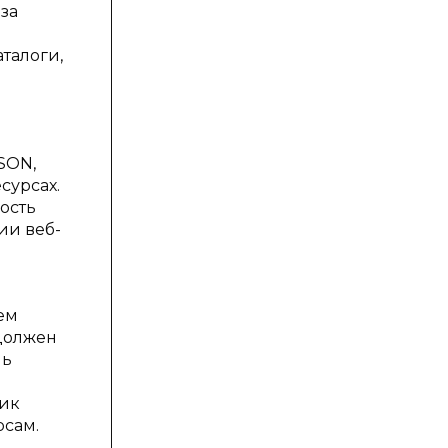
за
талоги,
SON,
сурсах.
ость
ии веб-
ем
 должен
ль
ник
рсам.