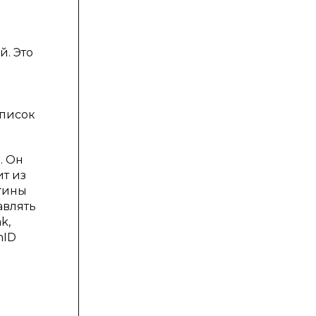
. Это
список
. Он
т из
агины
авлять
k,
nID
и