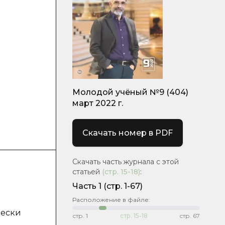
Молодой учёный №9 (404)
март 2022 г.
Скачать номер в PDF
Скачать часть журнала с этой
статьей
(стр.
15-18
)
:
Часть 1
(стр. 1-67)
Расположение в файле:
чески
стр.
1
стр.
15-18
стр.
67