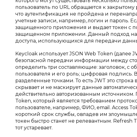
которого могут существовать несколько польз
пользователь по URL обращается к закрытому 
что аутентификация не пройдена и перенаправ
учетные записи, например, логин и пароль. Е
защищенного приложения и выдает токен с п
защищенном приложении. Данный подход назыв
доступа, использующихся для передачи данн
Kеyсloak использует JSON Web Token (далее J
безопасной передачи информации между сто
определить три составляющие: заголовок, с о
пользователя и его роль; цифровая подпись. 
разделенные точками. То есть JWT это строка
скрывает и не маскирует данные автоматичес
действительно авторизованным источником. П
Token, который является требованием проток
пользователе, например, ФИО, email. Access 
короткий срок службы, овладев им злоумышл
токен быстро станет не релевантным. Refresh T
тот устаревает.