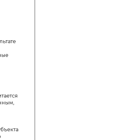
льтате
ные
тается
нным,
убъекта
о