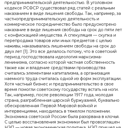
предпринимательской деятельностью. В уголовном
кодексе РСФСР существовал ряд статей с реальным
наказанием в виде лишения свободы. Так, например, за
частнопредпринимательскую деятельность и
коммерческое посредничество было предусмотрено
наказание в виде лишения свободы на срок до пяти лет
с конфискацией имущества. А спекуляция — скупка и
перепродажа товаров или иных предметов с целью
наживы, наказывалась лишением свободы на срок до
двух лет [1]. Это все делалось потому, что в советский
период господствовала идеология марксизма-
ленинизма, согласно которой частная собственность
также как и владение средствами производства
считались элементами капитализма, а организация
наемного труда считалась одной из форм эксплуатации.
Хотя частный бизнес и предпринимательство в свое
время помогли советскому государству встать на ноги.
Так, например, после революции 1917 года, молодая
страна, разграбленная царской буржуазией, буквально
обескровленная Первой Мировой войной и
интервенциями, находилась в тяжелом положении.
Экономика советской России была разорвана в клочья.
С целью восстановления экономики был провозглашен
НЭП — новая экономическая политика. НЭП пришел на