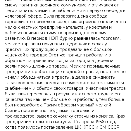
смену политики военного коммунизма и отличался от
него значительными послаблениями в первую очередь в
налоговой сфере. Была провозглашена свобода
торговли, это привело к созданию огромного количества
мелких частных предпринимательств, у крестьян и
рабочих появился стимул к производственному
развитию. В период НЭП бурно развивалась торговля,
мелкие торговцы покупали в деревнях и селах у
крестьян их продукцию и продавали ее с большой
наценкой в городах. Этот же принцип работал и в
обратном направлении, когда из города в деревни
везли промышленные товары. Мелкие промышленные
предприятия, работающие в одной отрасли, постепенно
начали объединяться в тресты, а далее в синдикаты.
Такая кооперация помогала самостоятельно заниматься
снабжением и сбытом своих товаров. Участники трестов
были заинтересованы в результатах своего труда и его
качества, так как чем больше они работали, тем больше
был их заработок. Таким образом частный мелкий
бизнес постепенно, поднимая торговлю и
производство, вывел экономику страны из кризиса. Крах
предпринимательства наступил 14 апреля 1956 года,
когда появилось постановление ЦК КПСС и СМ СССР