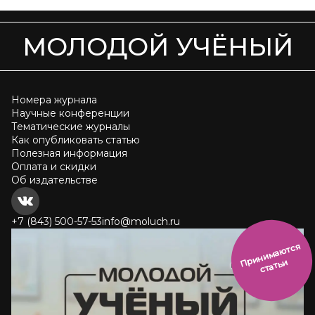
МОЛОДОЙ УЧЁНЫЙ
Номера журнала
Научные конференции
Тематические журналы
Как опубликовать статью
Полезная информация
Оплата и скидки
Об издательстве
+7 (843) 500-57-53
info@moluch.ru
и
н
и
м
а
ют
с
я
ст
ать
П
р
и