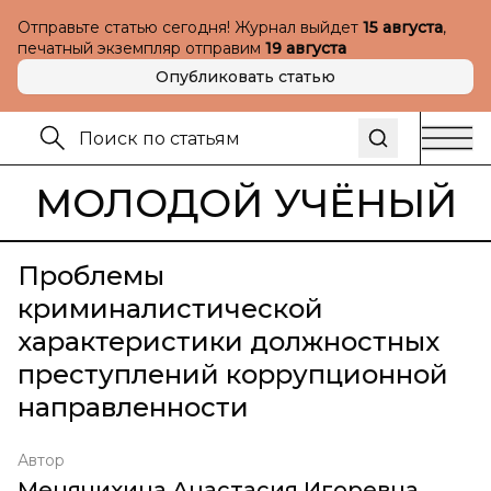
Отправьте статью сегодня! Журнал выйдет
15 августа
,
печатный экземпляр отправим
19 августа
Опубликовать статью
МОЛОДОЙ УЧЁНЫЙ
Проблемы
криминалистической
характеристики должностных
преступлений коррупционной
направленности
Автор
Менячихина Анастасия Игоревна