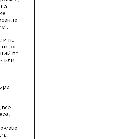
 на
ие
исание
ет.
ий по
ртинок
ений по
ем или
тыре
 все
ера,
kratie
ich…