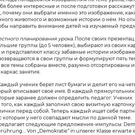
себя более интересные и после подготовки расскажут
е, почему они выбрали именно это изображение, как
ного животного и возможные истории о нём. Но оп
чтобы направить внимание детей на изучаемый предм
естного планирования урока.
После своих презентац
льшие группы (до 5 человек), выбирают из своих ка
я и представляют классу забавные истории изображ
 возвращаются в свои группы и формулируют пять т
а все темы собраны вместе, разумно отсортированы и
каркас занятия.
Каждый ученик берет лист бумаги и делит его на че
оторый вписывает своё имя. В каждый прямоугольник
торые заранее должен определить педагог. Ученик
 того, как каждый заполнил свою визитную карточку,
блички перед собой. Теперь каждый ищет себе партн
 с которым у него совпадают мысли по данной теме.
 предлагает следующие предложения-импульсы: Demo
erührung… Von „Demokratie“ in unserer Klasse erwarte 