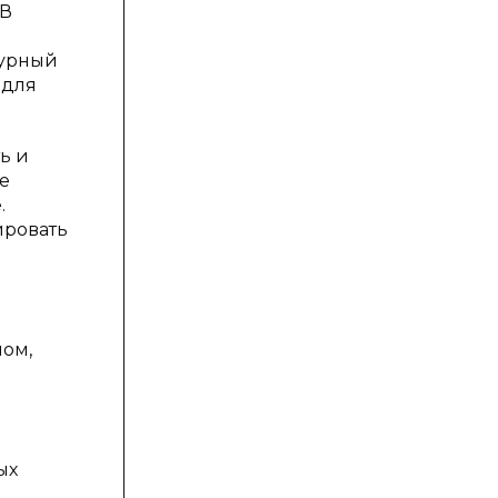
 В
турный
 для
ь и
е
.
ировать
ном,
й
ых