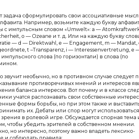
т задача сформулировать свои ассоциативные мысл
алфавита. Например, возьмите каждую букву алфавит
ны с импульсным словом «Umwelt»: a — Atomkraftwerk
icherheit, o — Ozeane и т. д. Или на каждую букву сло
tie — d — Direktwahl, e — Engagement, m — Mandat,
geordnete, t –Transparenz, i — Interessenvertretung, e 
импульсного слова (по горизонтали) в слова (по
рмином.
то звучит необычно, но в противном случае следует 
сказывание противоречивых мнений и интересов яв
ния баланса интересов. Вот почему и в классе сле
ники учатся распознавать свои собственные интерес
енные формы борьбы, но при этом также и выставит
ринимать их. Дебаты или спор могут использоваться
зрения в ролевой игре. Обсуждается спорная тема
ом, чтобы убедить зрителей в собственном мнении.
о, но интересно, поэтому важно владеть лексико-
е и соблюдать правила: