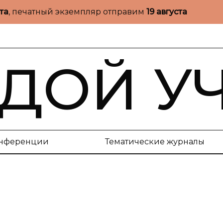
ста
, печатный экземпляр отправим
19 августа
ДОЙ У
нференции
Тематические журналы