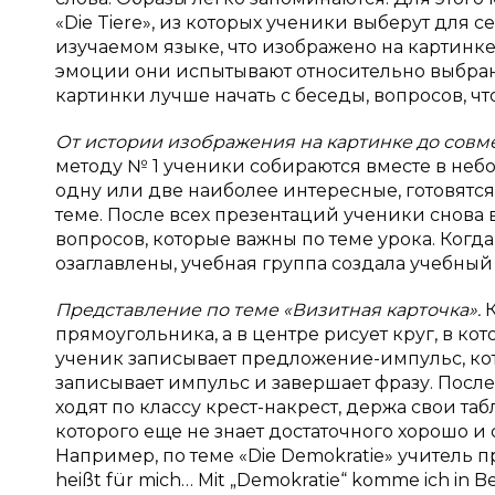
«Die Tiere», из которых ученики выберут для 
изучаемом языке, что изображено на картинк
эмоции они испытывают относительно выбран
картинки лучше начать с беседы, вопросов, 
От истории изображения на картинке до совм
методу № 1 ученики собираются вместе в небо
одну или две наиболее интересные, готовятс
теме. После всех презентаций ученики снова
вопросов, которые важны по теме урока. Когд
озаглавлены, учебная группа создала учебный 
Представление по теме «Визитная карточка».
прямоугольника, а в центре рисует круг, в к
ученик записывает предложение-импульс, ко
записывает импульс и завершает фразу. После
ходят по классу крест-накрест, держа свои та
которого еще не знает достаточного хорошо и
Например, по теме «Die Demokratie» учитель
heißt für mich… Mit „Demokratie“ komme ich in B