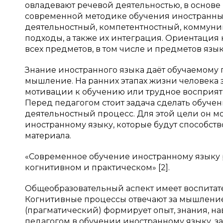
овладевают речевой деятельностью, в основе
современной методике обучения иностранн
деятельностный, компетентностный, коммуни
подходы, а также их интеграция. Ориентация
всех предметов, в том числе и предметов языко
Знание иностранного языка даёт обучаемому 
мышление. На ранних этапах жизни человека з
мотивации к обучению или трудное восприяти
Перед педагогом стоит задача сделать обучен
деятельностный процесс. Для этой цели он 
иностранному языку, которые будут способст
материала.
«Современное обучение иностранному языку р
когнитивном и практическом» [2].
Общеобразовательный аспект имеет воспитат
Когнитивные процессы отвечают за мышление
(прагматический) формирует опыт, знания, н
педагогом в обучении иностранному языку, зав