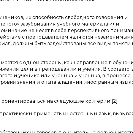
учеников, их способность свободного говорения и
слепого» зазубривания учебного материала или
поминание не несет в себе перспективного понима
одействие с преподавателем являются незаменимым
риал, должны быть задействованы все виды памяти 
мается с одной стороны, как направление в обучен
тижения цели в преподавании и учения. В соответст
гога и ученика или ученика и ученика, в процессе
уровня знания и опыта владения иностранным язык
а ориентироваться на следующие критерии [2]:
 практически применять иностранный язык, вызыва
твенных интересов, т. е. учитель не должен играт