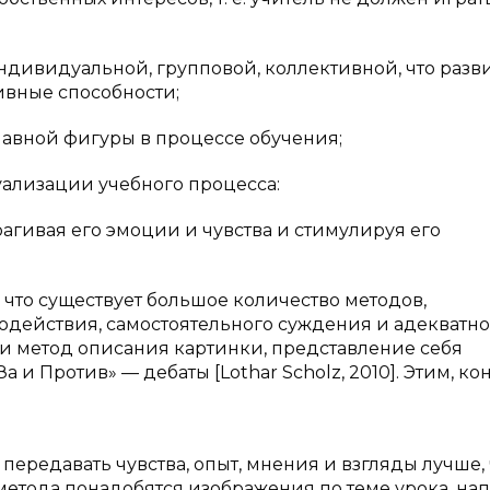
индивидуальной, групповой, коллективной, что разв
ивные способности;
лавной фигуры в процессе обучения;
лизации учебного процесса:
рагивая его эмоции и чувства и стимулируя его
 что существует большое количество методов,
действия, самостоятельного суждения и адекватно
и метод описания картинки, представление себя
а и Против» — дебаты [Lothar Scholz, 2010]. Этим, ко
 передавать чувства, опыт, мнения и взгляды лучше,
 метода понадобятся изображения по теме урока, на