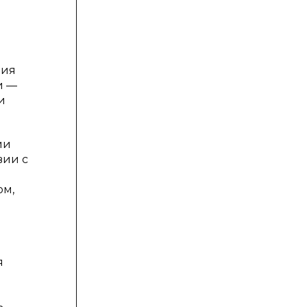
ния
и —
и
ии
вии с
ом,
я
ь