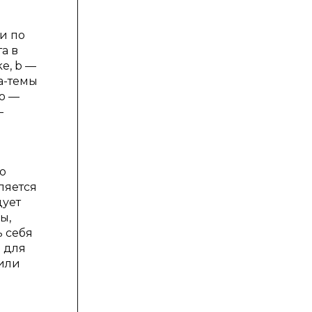
и по
а в
e, b —
ва-темы
 o —
—
по
ляется
дует
ы,
ь себя
 для
 или