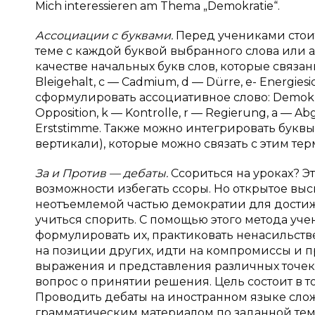
Mich interessieren am Thema „Demokratie“.
Ассоциации с буквами.
Перед учениками стои
теме с каждой буквой выбранного слова или 
качестве начальных букв слов, которые связа
Bleigehalt, c — Cadmium, d — Dürre, e- Energies
сформулировать ассоциативное слово: Demokra
Opposition, k — Kontrolle, r — Regierung, a — Ab
Erststimme. Также можно интегрировать буквы 
вертикали), которые можно связать с этим те
За и Против — дебаты.
Ссориться на уроках? Э
возможности избегать ссоры. Но открытое вы
неотъемлемой частью демократии для достиже
учиться спорить. С помощью этого метода уче
формулировать их, практиковать ненасильств
на позиции других, идти на компромиссы и п
выражения и представления различных точек 
вопрос о принятии решения. Цель состоит в т
Проводить дебаты на иностранном языке сложн
грамматическим материалом по заданной тем