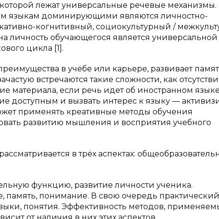
 которой лежат универсальные речевые механизмы.
ым языкам доминирующими являются личностно-
кативно-когнитивный, социокультурный / межкуль
 на личность обучающегося является универсальной
вого цикла [1].
преимущества в учёбе или карьере, развивает памят
ачастую встречаются такие сложности, как отсутстви
е материала, если речь идет об иностранном языке
ие доступным и вызвать интерес к языку — активиз
может применять креативные методы обучения
вовать развитию мышления и восприятия учебного
ассматривается в трёх аспектах: общеобразователь
ельную функцию, развитие личности ученика.
, память, понимание. В свою очередь практически
авыки, понятия. Эффективность методов, применяем
исит от наличия в них этих аспектов.