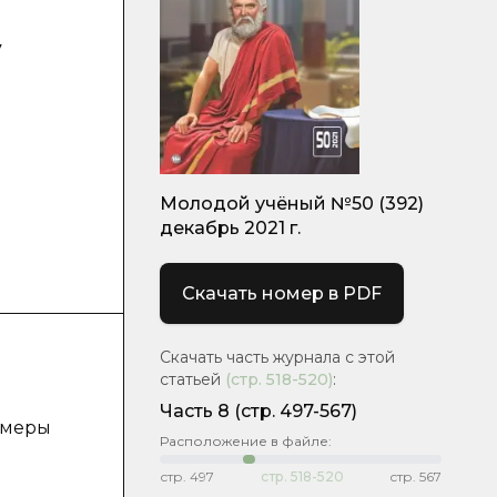
у
Молодой учёный №50 (392)
декабрь 2021 г.
Скачать номер в PDF
Скачать часть журнала с этой
статьей
(стр.
518-520
)
:
Часть 8
(стр. 497-567)
имеры
Расположение в файле:
стр.
497
стр.
518-520
стр.
567