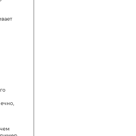
ивает
го
нечно,
 чем
пример,