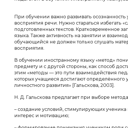
При обучении важно развивать осознанность 
восприятия речи. Нужно стараться избегать «
подготовленных текстов. Кратковременное за
языка. Также активность на занятии и взаим
обучающийся не должен только слушать мате
восприятия.
В обучении иностранному языку «метод» пони
предмету и с другой стороны, как способ дос
этим «методы — это пути взаимодействия педа
которых учащиеся достигают определённого 
личностного развития» [Гальскова, 2003].
Н. Д. Гальскова предлагает при выборе метод
– создание условий, стимулирующих ученика
интерес и мотивацию;
– формирование понимания учеником роли собс