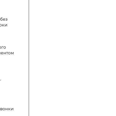
 без
ерки
ого
ментом
т
звонки