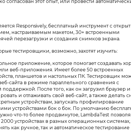
о согласован этот опыт, или провести автоматическ
ляется Responsively, бесплатный инструмент с откры
ием, настраиваемым макетом, 30+ встроенными
ячей перезагрузки и создания снимков экрана.
орые тестировщики, возможно, захотят изучить:
стольное приложение, которое помогает создавать х
или веб-приложения. Имеет более 50 встроенных
йств, планшетов и настольных ПК. Тестировщик мо
еб-сайта в режиме параллельного сравнения с
оддержкой. После того, как он загрузил браузер и
ировать и отлаживать свой веб-сайт, а также делать 
нкретным устройствам, запускать профилирование
ими устройствами бок о бок. По умолчанию бесплат
нужно что-то более продвинутое, LambdaTest позволя
 2000 устройствах в разных операционных системах,
ть как ручное, так и автоматическое тестирование