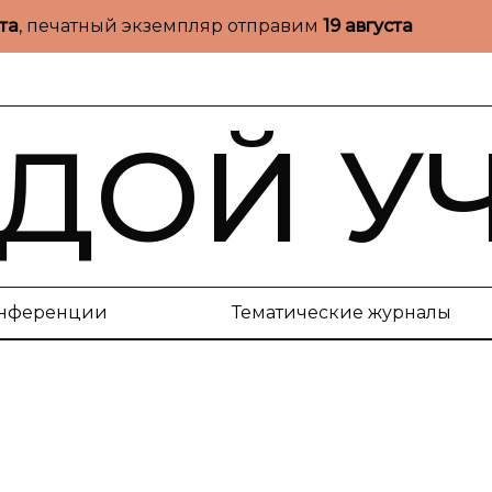
ста
, печатный экземпляр отправим
19 августа
ДОЙ У
нференции
Тематические журналы