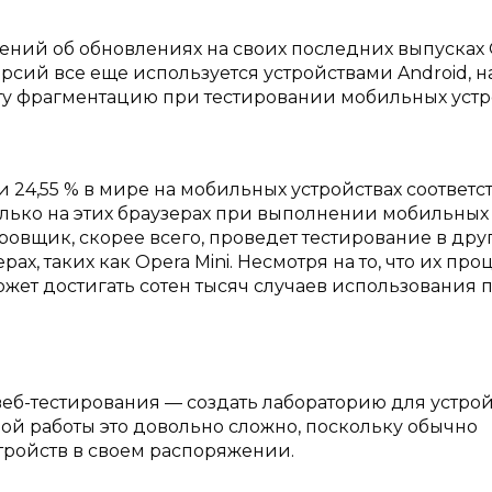
ений об обновлениях на своих последних выпусках 
ерсий все еще используется устройствами Android, 
эту фрагментацию при тестировании мобильных устр
и 24,55 % в мире на мобильных устройствах соответс
лько на этих браузерах при выполнении мобильных 
ровщик, скорее всего, проведет тестирование в друг
х, таких как Opera Mini. Несмотря на то, что их про
жет достигать сотен тысяч случаев использования 
б-тестирования — создать лабораторию для устрой
ной работы это довольно сложно, поскольку обычно
тройств в своем распоряжении.