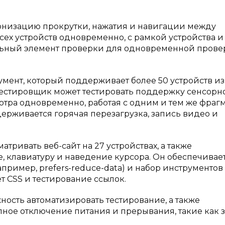
ронизацию прокрутки, нажатия и навигации между
сех устройств одновременно, с рамкой устройства и
сальный элемент проверки для одновременной пров
умент, который поддерживает более 50 устройств из
Тестировщик может тестировать поддержку сенсорн
отра одновременно, работая с одним и тем же фраг
держивается горячая перезагрузка, запись видео и
атривать веб-сайт на 27 устройствах, а также
, клавиатуру и наведение курсора. Он обеспечивае
ример, prefers-reduce-data) и набор инструментов
ет CSS и тестирование ссылок.
ность автоматизировать тестирование, а также
апное отключение питания и прерывания, такие как 