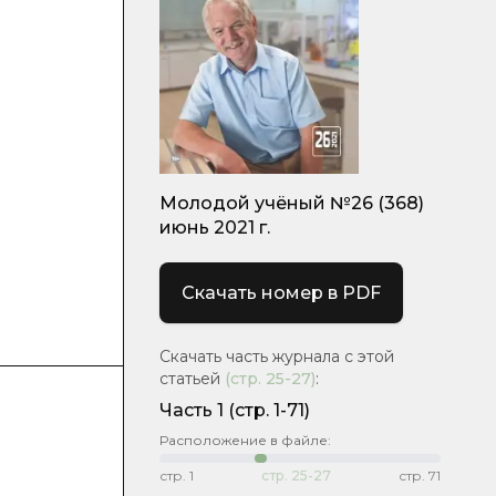
Молодой учёный №26 (368)
июнь 2021 г.
Скачать номер в PDF
Скачать часть журнала с этой
статьей
(стр.
25-27
)
:
Часть 1
(стр. 1-71)
Расположение в файле:
стр.
1
стр.
25-27
стр.
71