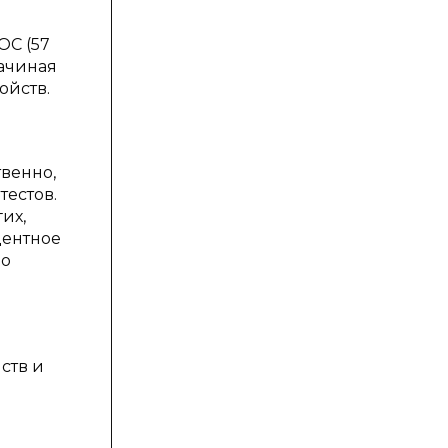
ОС (57
начиная
ойств.
твенно,
тестов.
их,
центное
по
ств и