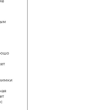
ие
тым
орошо
жет
снимки
ная
ет
 с