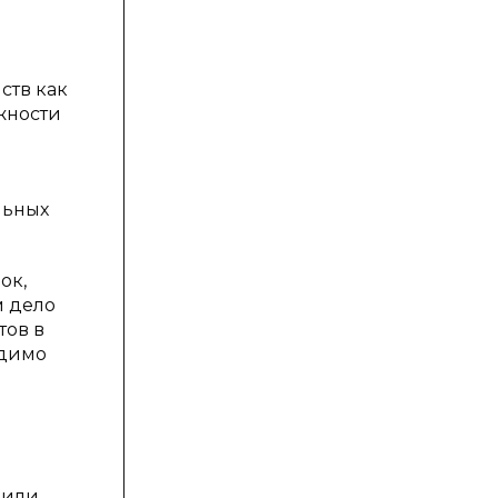
ств как
ожности
льных
ок,
м дело
тов в
одимо
 или