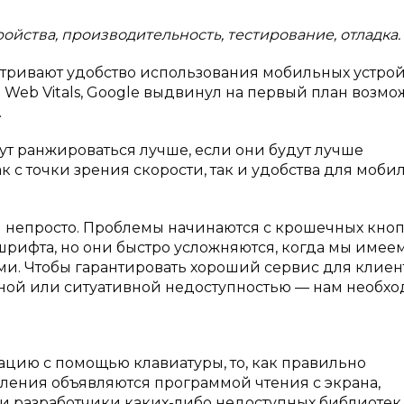
йства, производительность, тестирование, отладка.
атривают удобство использования мобильных устрой
e Web Vitals, Google выдвинул на первый план возм
.
ут ранжироваться лучше, если они будут лучше
 с точки зрения скорости, так и удобства для моби
 непросто. Проблемы начинаются с крошечных кноп
шрифта, но они быстро усложняются, когда мы имее
. Чтобы гарантировать хороший сервис для клиен
нной или ситуативной недоступностью — нам необх
гацию с помощью клавиатуры, то, как правильно
ления объявляются программой чтения с экрана,
ли разработчики каких-либо недоступных библиотек