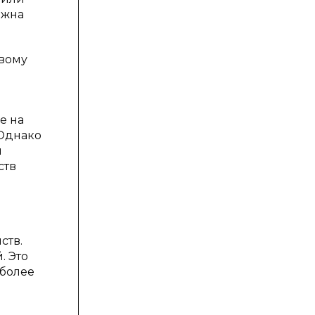
лжна
евому
е на
 Однако
я
ств
ств.
. Это
 более