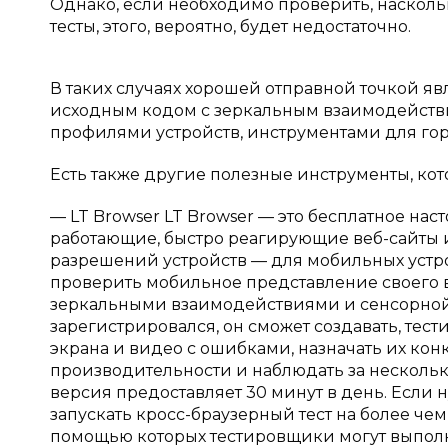
Однако, если необходимо проверить, наскольк
тесты, этого, вероятно, будет недостаточно.
В таких случаях хорошей отправной точкой яв
исходным кодом с зеркальным взаимодейств
профилями устройств, инструментами для гор
Есть также другие полезные инструменты, кот
— LT Browser LT Browser — это бесплатное на
работающие, быстро реагирующие веб-сайты 
разрешений устройств — для мобильных устро
проверить мобильное представление своего в
зеркальными взаимодействиями и сенсорной п
зарегистрировался, он сможет создавать, тест
экрана и видео с ошибками, назначать их ко
производительности и наблюдать за нескольк
версия предоставляет 30 минут в день. Если 
запускать кросс-браузерный тест на более чем
помощью которых тестировщики могут выполня