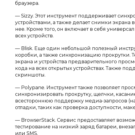
браузера.
— Sizzy. Этот инструмент поддерживает синх
устройствами, а также делает снимки экрана в
нее. Кроме того, он включает в себя универ
всех устройств.
— Blisk. Еще один небольшой полезный инстр
коробки, а также синхронизацию прокрутки. 
экрана и устройства предварительного просм
кода на всех открытых устройствах. Также под
скриншоты.
— Polypane. Инструмент также позволяет просм
синхронизировать прокрутку, щелчки, касание
всестороннюю поддержку медиа-запросов (нап
отладки, таких как проверка доступности, мак
— BrowserStack. Сервис предоставляет возмож
тестирование на низкий заряд батареи, внез
или SMS.