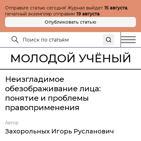
Отправьте статью сегодня! Журнал выйдет
15 августа
,
печатный экземпляр отправим
19 августа
Опубликовать статью
МОЛОДОЙ УЧЁНЫЙ
Неизгладимое
обезображивание лица:
понятие и проблемы
правоприменения
Автор
Захорольных Игорь Русланович