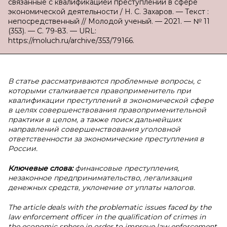
связанные с квалификацией преступлений в сфере
экономической деятельности / Н. С. Захаров. — Текст :
непосредственный // Молодой ученый. — 2021. — № 11
(353). — С. 79-83. — URL:
https://moluch.ru/archive/353/79166.
В статье рассматриваются проблемные вопросы, с
которыми сталкивается правоприменитель при
квалификации преступлений в экономической сфере
в целях совершенствования правоприменительной
практики в целом, а также поиск дальнейших
направлений совершенствования уголовной
ответственности за экономические преступления в
России.
Ключевые слова:
финансовые преступления,
незаконное предпринимательство, легализация
денежных средств, уклонение от уплаты налогов.
The article deals with the problematic issues faced by the
law enforcement officer in the qualification of crimes in
the economic sphere in order to improve law enforcement